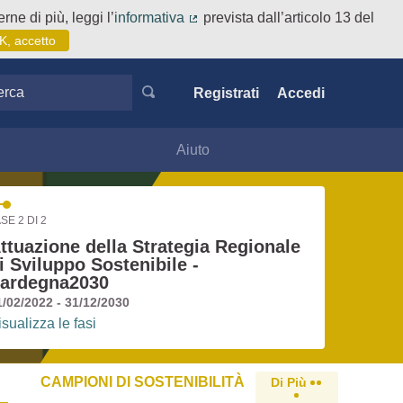
rne di più, leggi l’
informativa
prevista dall’articolo 13 del
(Collegamento esterno)
K, accetto
ca
Registrati
Accedi
Aiuto
SE 2 DI 2
ttuazione della Strategia Regionale
i Sviluppo Sostenibile -
ardegna2030
1/02/2022 - 31/12/2030
isualizza le fasi
CAMPIONI DI SOSTENIBILITÀ
Di Più