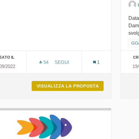
Data
Dama
svol
Filt
GOA
EATO IL
CR
54
54 SOSTENITORI
SEGUI
1
09/2022
19
MPF MICROCREDITO PER LE DONNE
VISUALIZZA LA PROPOSTA
MPF MICROCRED