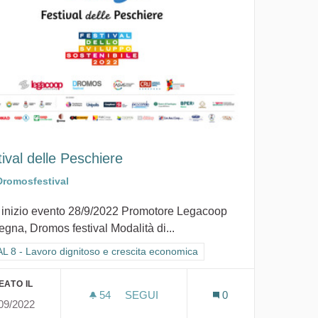
ival delle Peschiere
Dromosfestival
 inizio evento 28/9/2022 Promotore Legacoop
gna, Dromos festival Modalità di...
ra i risultati per categoria: GOAL 8 - Lavoro dignitoso e crescita econom
 8 - Lavoro dignitoso e crescita economica
EATO IL
54
54 SOSTENITORI
SEGUI
0
09/2022
FESTIVAL DELLE PESCHIERE