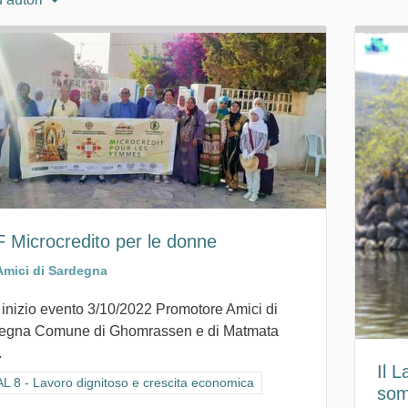
 Microcredito per le donne
Amici di Sardegna
 inizio evento 3/10/2022 Promotore Amici di
egna Comune di Ghomrassen e di Matmata
.
Il 
ra i risultati per categoria: GOAL 8 - Lavoro dignitoso e crescita econom
 8 - Lavoro dignitoso e crescita economica
som