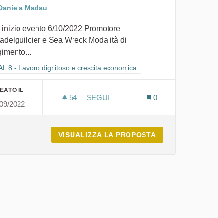
Daniela Madau
 inizio evento 6/10/2022 Promotore
delguilcier e Sea Wreck Modalità di
gimento...
ra i risultati per categoria: GOAL 8 - Lavoro dignitoso e crescita econom
L 8 - Lavoro dignitoso e crescita economica
EATO IL
54
54 SOSTENITORI
SEGUI
0
/09/2022
IL LAGO OMODEO: TRA
ITO PER LE DONNE
VISUALIZZA LA PROPOSTA
IL LAGO OMODEO