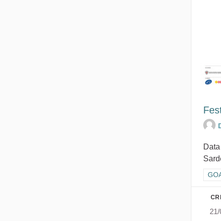
Fest
Data
Sarde
Filt
GOAL
CR
21/