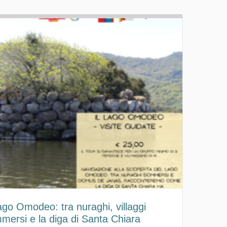
Lago Omodeo: tra nuraghi, villaggi
ica
mersi e la diga di Santa Chiara