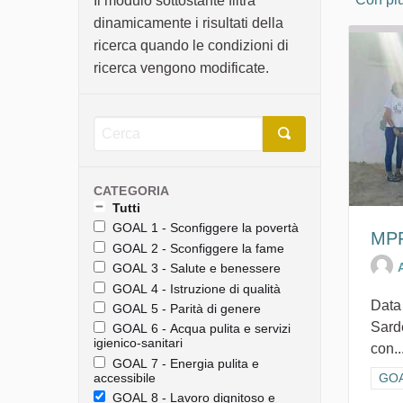
Il modulo sottostante filtra
dinamicamente i risultati della
ricerca quando le condizioni di
ricerca vengono modificate.
CATEGORIA
Tutti
GOAL 1 - Sconfiggere la povertà
MPF
GOAL 2 - Sconfiggere la fame
GOAL 3 - Salute e benessere
GOAL 4 - Istruzione di qualità
Data
GOAL 5 - Parità di genere
Sard
GOAL 6 - Acqua pulita e servizi
igienico-sanitari
con..
GOAL 7 - Energia pulita e
accessibile
Filt
GOAL
GOAL 8 - Lavoro dignitoso e