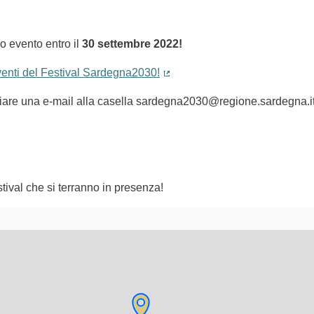
o evento entro il
30 settembre 2022!
eventi del Festival Sardegna2030!
(Collegamento esterno)
nviare una e-mail alla casella sardegna2030@regione.sardegna.i
tival che si terranno in presenza!
lementi di questa pagina come punti della mappa. L'elemento pu