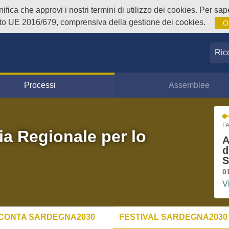
fica che approvi i nostri termini di utilizzo dei cookies. Per sape
o UE 2016/679, comprensiva della gestione dei cookies.
O
Ricer
Processi
Assemblee
FA
ia Regionale per lo
A
d
S
0
V
CONTA SARDEGNA2030
FESTIVAL SARDEGNA2030