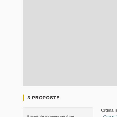
3 PROPOSTE
Ordina l
Con più