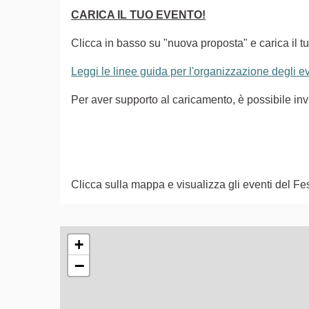
CARICA IL TUO EVENTO!
Clicca in basso su "nuova proposta" e carica il tu
Leggi le linee guida per l'organizzazione degli 
Per aver supporto al caricamento, è possibile i
Clicca sulla mappa e visualizza gli eventi del Fes
L'elemento seguente è una mappa che presenta gli e
+
−