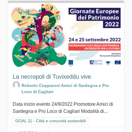
La necropoli di Tuvixeddu vive
Roberto Copparoni Amici di Sardegna e Pro
Loco di Cagliari
Data inizio evento 24/9/2022 Promotore Amici di
Sardegna e Pro Loco di Cagliari Modalità di...
Filtra i risultati per categoria: GOAL 11 - Città e comunità sosten
GOAL 11 - Città e comunità sostenibili