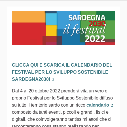
CLICCA QUI E SCARICA IL CALENDARIO DEL
FESTIVAL PER LO SVILUPPO SOSTENIBILE
SARDEGNA2030!
(Collegamento esterno)
Dal 4 al 20 ottobre 2022 prenderà vita un vero e
proprio Festival per lo Sviluppo Sostenibile diffuso
su tutto il territorio sardo con un ricco
calendario
(Colleg
composto da tanti eventi, piccoli e grandi, fisici e
digitali, che coinvolgeranno tantissimi attori che ci
racconteranno cosa stanno realizzando per