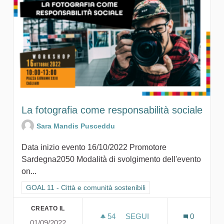
La fotografia come responsabilità sociale
Sara Mandis Pusceddu
Data inizio evento 16/10/2022 Promotore
Sardegna2050 Modalità di svolgimento dell'evento
on...
Filtra i risultati per categoria: GOAL 11 - Città e comunità sosten
GOAL 11 - Città e comunità sostenibili
CREATO IL
54
54 SOSTENITORI
SEGUI
0
01/09/2022
LA FOTOGRAFIA COME RE