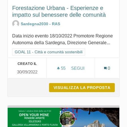
Forestazione Urbana - Esperienze e
impatto sul benessere delle comunità
Sardegna2030 - RAS
Data inizio evento 18/10/2022 Promotore Regione
Autonoma della Sardegna, Direzione Generale...
Filtra i risultati per categoria: GOAL 11 - Città e comunità sosten
GOAL 11 - Città e comunità sostenibili
CREATO IL
55
55 SOSTENITORI
SEGUI
0
30/09/2022
FORESTAZIONE URBANA - 
VISUALIZZA LA PROPOSTA
FOREST