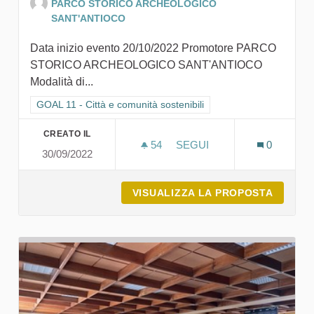
PARCO STORICO ARCHEOLOGICO
SANT'ANTIOCO
Data inizio evento 20/10/2022 Promotore PARCO
STORICO ARCHEOLOGICO SANT'ANTIOCO
Modalità di...
Filtra i risultati per categoria: GOAL 11 - Città e comunità sosten
GOAL 11 - Città e comunità sostenibili
CREATO IL
54
54 SOSTENITORI
SEGUI
0
30/09/2022
• UNA PASSEGGIATA ECOS
VISUALIZZA LA PROPOSTA
• UNA 