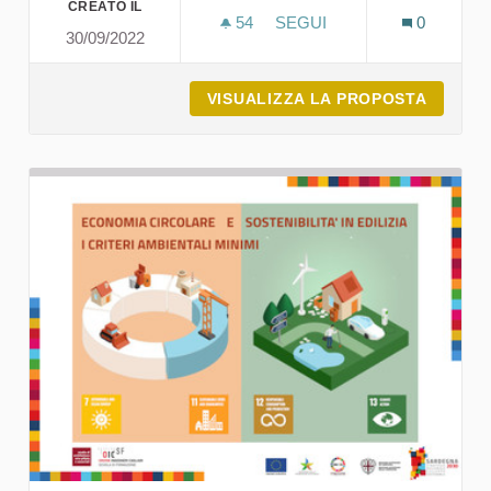
CREATO IL
54
54 SOSTENITORI
SEGUI
0
30/09/2022
ECOSOSTENIAMOCI
VISUALIZZA LA PROPOSTA
ECOSO