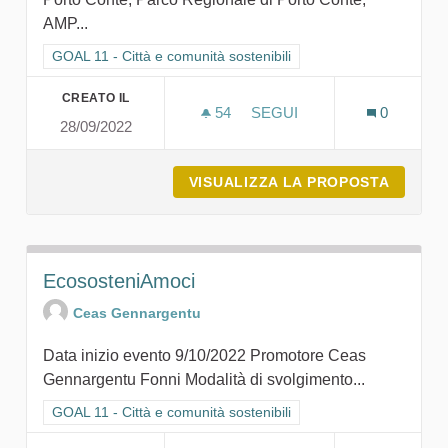
AMP...
Filtra i risultati per categoria: GOAL 11 - Città e comunità sosten
GOAL 11 - Città e comunità sostenibili
CREATO IL
54
54 SOSTENITORI
SEGUI
0
28/09/2022
FESTIVALPARCO PO
VISUALIZZA LA PROPOSTA
FESTIV
EcososteniAmoci
Ceas Gennargentu
Data inizio evento 9/10/2022 Promotore Ceas
Gennargentu Fonni Modalità di svolgimento...
Filtra i risultati per categoria: GOAL 11 - Città e comunità sosten
GOAL 11 - Città e comunità sostenibili