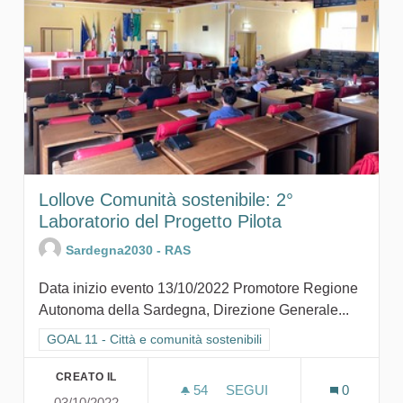
Lollove Comunità sostenibile: 2°
Laboratorio del Progetto Pilota
Sardegna2030 - RAS
Data inizio evento 13/10/2022 Promotore Regione
Autonoma della Sardegna, Direzione Generale...
Filtra i risultati per categoria: GOAL 11 - Città e comunità sosten
GOAL 11 - Città e comunità sostenibili
CREATO IL
54
54 SOSTENITORI
SEGUI
0
03/10/2022