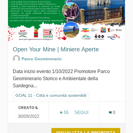
Open Your Mine | Miniere Aperte
Parco Geominerario
Data inizio evento 1/10/2022 Promotore Parco
Geominerario Storico e Ambientale della
Sardegna...
Filtra i risultati per categoria: GOAL 11 - Città e comunità sosten
GOAL 11 - Città e comunità sostenibili
CREATO IL
55
55 SOSTENITORI
SEGUI
0
30/09/2022
OPEN YOUR MINE | MINIE
VISUALIZZA LA PROPOSTA
OPEN Y