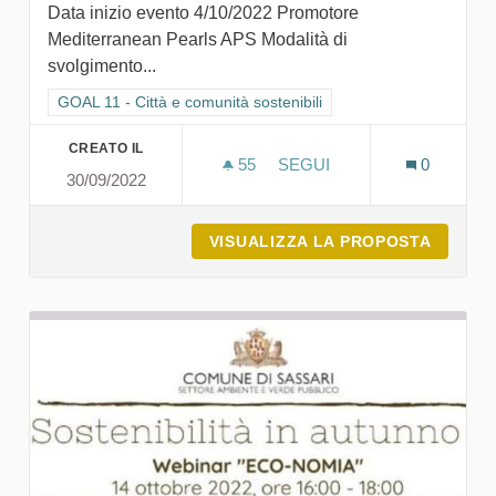
Data inizio evento 4/10/2022 Promotore
Mediterranean Pearls APS Modalità di
svolgimento...
Filtra i risultati per categoria: GOAL 11 - Città e comunità sosten
GOAL 11 - Città e comunità sostenibili
CREATO IL
55
55 SOSTENITORI
SEGUI
0
30/09/2022
SARDEGNA: PERLA DEL ME
VISUALIZZA LA PROPOSTA
SARDEG