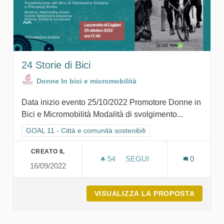
24 Storie di Bici
Donne In bici e micromobilità
Data inizio evento 25/10/2022 Promotore Donne in
Bici e Micromobilità Modalità di svolgimento...
Filtra i risultati per categoria: GOAL 11 - Città e comunità sosten
GOAL 11 - Città e comunità sostenibili
CREATO IL
54
54 SOSTENITORI
SEGUI
0
16/09/2022
24 STORIE DI BICI
VISUALIZZA LA PROPOSTA
24 STOR