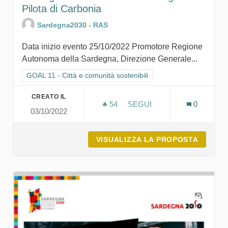
Pilota di Carbonia
Sardegna2030 - RAS
Data inizio evento 25/10/2022 Promotore Regione
Autonoma della Sardegna, Direzione Generale...
Filtra i risultati per categoria: GOAL 11 - Città e comunità sosten
GOAL 11 - Città e comunità sostenibili
CREATO IL
54
54 SOSTENITORI
SEGUI
0
03/10/2022
DESTINAZIONE TURISTICA
VISUALIZZA LA PROPOSTA
DESTIN