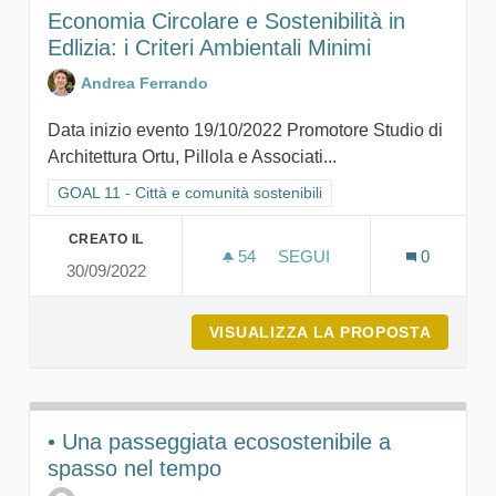
Economia Circolare e Sostenibilità in
Edlizia: i Criteri Ambientali Minimi
Andrea Ferrando
Data inizio evento 19/10/2022 Promotore Studio di
Architettura Ortu, Pillola e Associati...
Filtra i risultati per categoria: GOAL 11 - Città e comunità sosten
GOAL 11 - Città e comunità sostenibili
CREATO IL
54
54 SOSTENITORI
SEGUI
0
30/09/2022
ECONOMIA CIRCOLARE E SOS
VISUALIZZA LA PROPOSTA
ECONOM
• Una passeggiata ecosostenibile a
spasso nel tempo