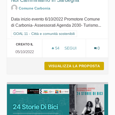
Comune Carbonia
Data inizio evento 6/10/2022 Promotore Comune
di Carbonia- Assessorati Agenda 2030- Turismo...
Filtra i risultati per categoria: GOAL 11 - Città e comunità sosten
GOAL 11 - Città e comunità sostenibili
CREATO IL
54
54 SOSTENITORI
SEGUI
0
05/10/2022
NOI CAMMINIAMO IN SAR
VISUALIZZA LA PROPOSTA
NOI CA