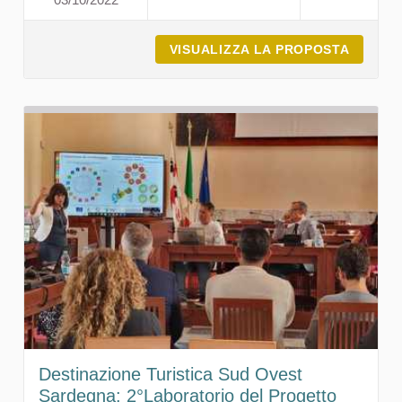
LOLLOVE COMUNITÀ SOSTE
VISUALIZZA LA PROPOSTA
LOLLOV
Destinazione Turistica Sud Ovest
Sardegna: 2°Laboratorio del Progetto