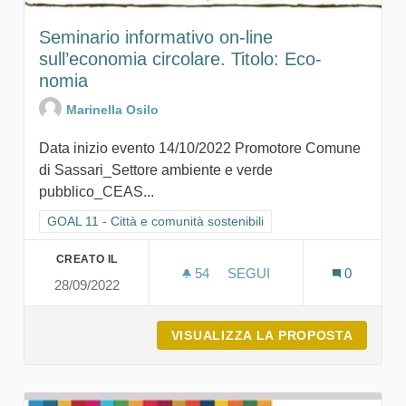
Seminario informativo on-line
sull’economia circolare. Titolo: Eco-
nomia
Marinella Osilo
Data inizio evento 14/10/2022 Promotore Comune
di Sassari_Settore ambiente e verde
pubblico_CEAS...
Filtra i risultati per categoria: GOAL 11 - Città e comunità sosten
GOAL 11 - Città e comunità sostenibili
CREATO IL
54
54 SOSTENITORI
SEGUI
0
28/09/2022
SEMINARIO INFORMATIVO 
VISUALIZZA LA PROPOSTA
SEMINA