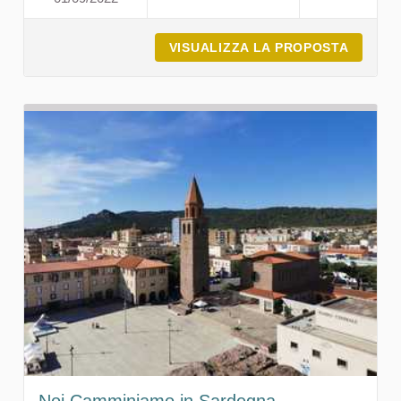
VISUALIZZA LA PROPOSTA
LA FOT
Noi Camminiamo in Sardegna