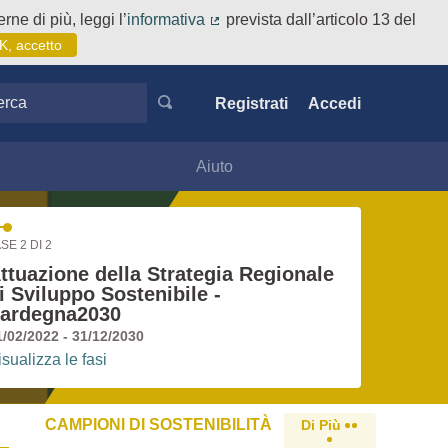
rne di più, leggi l’
informativa
prevista dall’articolo 13 del
(Collegamento esterno)
K, accetto
ca
Registrati
Accedi
Aiuto
SE 2 DI 2
ttuazione della Strategia Regionale
i Sviluppo Sostenibile -
ardegna2030
1/02/2022 - 31/12/2030
isualizza le fasi
CAMPIONI DI SOSTENIBILITÀ
Di Più