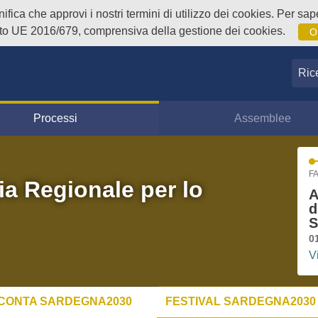
fica che approvi i nostri termini di utilizzo dei cookies. Per sape
o UE 2016/679, comprensiva della gestione dei cookies.
O
Ricer
Processi
Assemblee
FA
ia Regionale per lo
A
d
S
0
V
CONTA SARDEGNA2030
FESTIVAL SARDEGNA2030