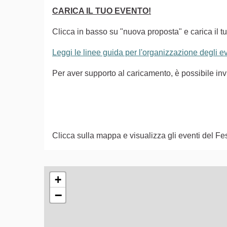
CARICA IL TUO EVENTO!
Clicca in basso su "nuova proposta" e carica il tu
Leggi le linee guida per l'organizzazione degli 
Per aver supporto al caricamento, è possibile i
Clicca sulla mappa e visualizza gli eventi del Fes
L'elemento seguente è una mappa che presenta gli e
+
−