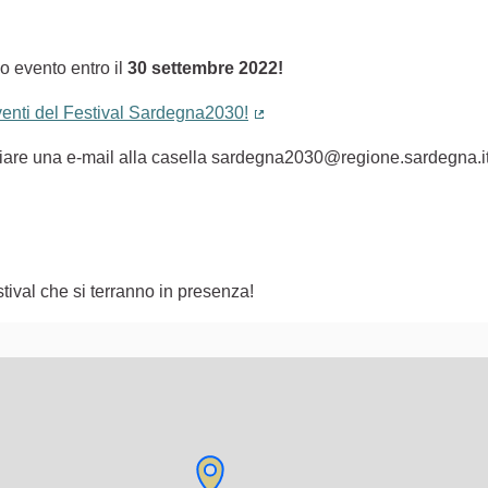
o evento entro il
30 settembre 2022!
eventi del Festival Sardegna2030!
(Collegamento esterno)
nviare una e-mail alla casella sardegna2030@regione.sardegna.i
tival che si terranno in presenza!
lementi di questa pagina come punti della mappa. L'elemento pu