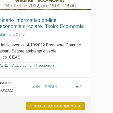
inario informativo on-line
l’economia circolare. Titolo: Eco-nomia
Marinella Osilo
 inizio evento 14/10/2022 Promotore Comune
assari_Settore ambiente e verde
lico_CEAS...
ra i risultati per categoria: GOAL 11 - Città e comunità sostenibili
L 11 - Città e comunità sostenibili
EATO IL
54
54 SOSTENITORI
SEGUI
0
/09/2022
SEMINARIO INFORMATIVO ON-LINE 
I TUVIXEDDU VIVE
VISUALIZZA LA PROPOSTA
SEMINARIO INFO