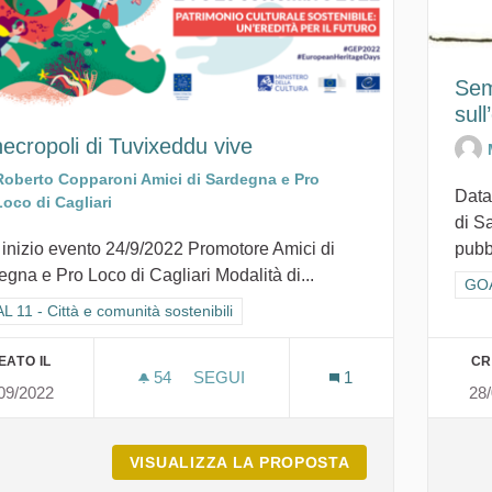
Sem
sul
ecropoli di Tuvixeddu vive
Roberto Copparoni Amici di Sardegna e Pro
Data
Loco di Cagliari
di S
 inizio evento 24/9/2022 Promotore Amici di
pubb
gna e Pro Loco di Cagliari Modalità di...
Filt
GOA
ra i risultati per categoria: GOAL 11 - Città e comunità sostenibili
 11 - Città e comunità sostenibili
EATO IL
CR
54
54 SOSTENITORI
SEGUI
1
09/2022
28
LA NECROPOLI DI TUVIXEDDU VIVE
VISUALIZZA LA PROPOSTA
LA NECROPOLI D