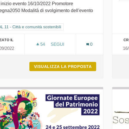
 inizio evento 16/10/2022 Promotore
egna2050 Modalità di svolgimento dell'evento
ra i risultati per categoria: GOAL 11 - Città e comunità sostenibili
 11 - Città e comunità sostenibili
EATO IL
CR
54
54 SOSTENITORI
SEGUI
0
09/2022
16
LA FOTOGRAFIA COME RESPONSABIL
VISUALIZZA LA PROPOSTA
LA FOTOGRAFIA