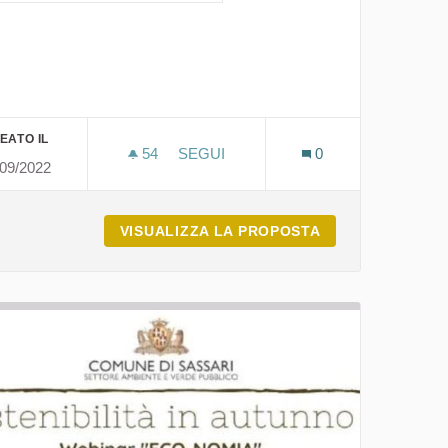
EATO IL
54
54 SOSTENITORI
SEGUI
0
/09/2022
ITÀ SOCIALE
24 STORIE DI BICI
 COME RESPONSABILITÀ SOCIALE
VISUALIZZA LA PROPOSTA
24 STORIE DI BIC