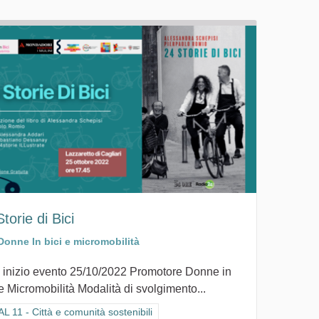
torie di Bici
Donne In bici e micromobilità
 inizio evento 25/10/2022 Promotore Donne in
 e Micromobilità Modalità di svolgimento...
ra i risultati per categoria: GOAL 11 - Città e comunità sostenibili
L 11 - Città e comunità sostenibili