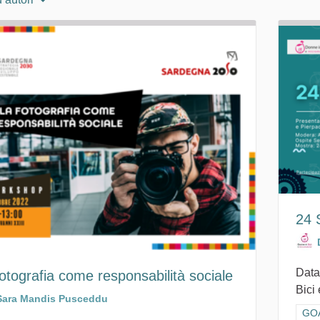
24 S
Data
otografia come responsabilità sociale
Bici
Sara Mandis Pusceddu
Filt
GOA