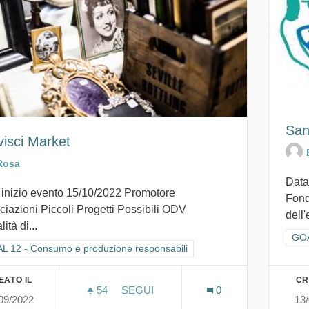
San
visci Market
Rosa
Data
 inizio evento 15/10/2022 Promotore
Fond
iazioni Piccoli Progetti Possibili ODV
dell'
ità di...
Fil
GOA
ra i risultati per categoria: GOAL 12 - Consumo e produzione responsabi
L 12 - Consumo e produzione responsabili
EATO IL
CR
54
54 SOSTENITORI
SEGUI
0
09/2022
13
RIVIVISCI MARKET