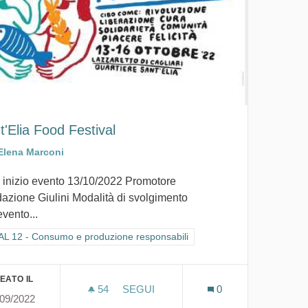
t'Elia Food Festival
Elena Marconi
 inizio evento 13/10/2022 Promotore
azione Giulini Modalità di svolgimento
evento...
tra i risultati per categoria: GOAL 12 - Consumo e produzione responsabi
L 12 - Consumo e produzione responsabili
li
EATO IL
54
54 SOSTENITORI
SEGUI
0
/09/2022
SANT'ELIA FOOD FESTIVAL