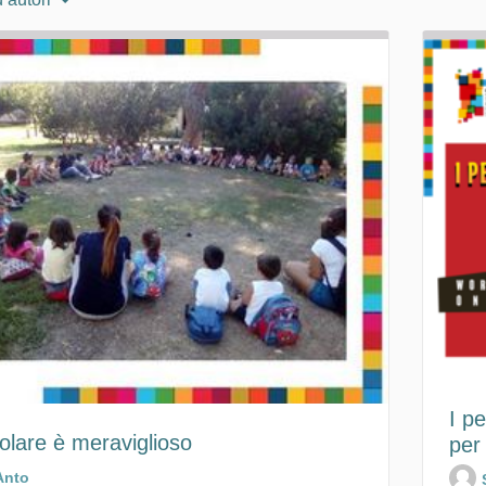
I p
olare è meraviglioso
per
Anto