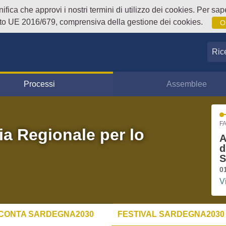
fica che approvi i nostri termini di utilizzo dei cookies. Per sape
o UE 2016/679, comprensiva della gestione dei cookies.
O
Ricer
Processi
Assemblee
FA
ia Regionale per lo
A
d
S
0
V
CONTA SARDEGNA2030
FESTIVAL SARDEGNA2030