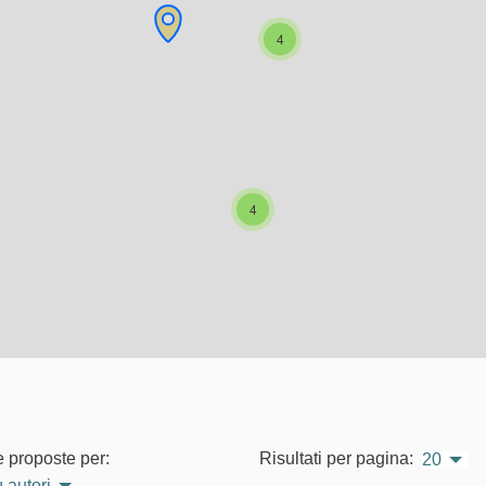
4
4
e proposte per:
Risultati per pagina:
20
 autori