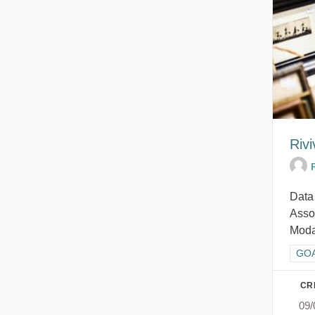
Rivi
Data
Assoc
Modal
Filt
GOA
CR
09/