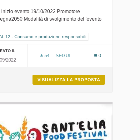
 inizio evento 19/10/2022 Promotore
egna2050 Modalità di svolgimento dell'evento
li
tra i risultati per categoria: GOAL 12 - Consumo e produzione responsabi
L 12 - Consumo e produzione responsabili
EATO IL
54
54 SOSTENITORI
SEGUI
0
/09/2022
I PERICOLI DELLA RETE: UN USO 
ERAVIGLIOSO
VISUALIZZA LA PROPOSTA
I PERICOLI DEL