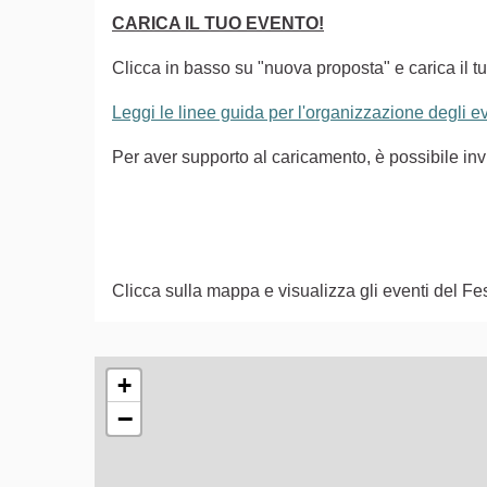
CARICA IL TUO EVENTO!
Clicca in basso su "nuova proposta" e carica il tu
Leggi le linee guida per l'organizzazione degli 
Per aver supporto al caricamento, è possibile i
Clicca sulla mappa e visualizza gli eventi del Fes
L'elemento seguente è una mappa che presenta gli e
+
−