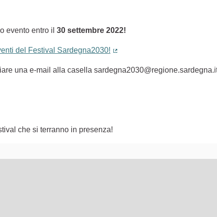
o evento entro il
30 settembre 2022!
eventi del Festival Sardegna2030!
(Collegamento esterno)
nviare una e-mail alla casella sardegna2030@regione.sardegna.i
tival che si terranno in presenza!
lementi di questa pagina come punti della mappa. L'elemento pu