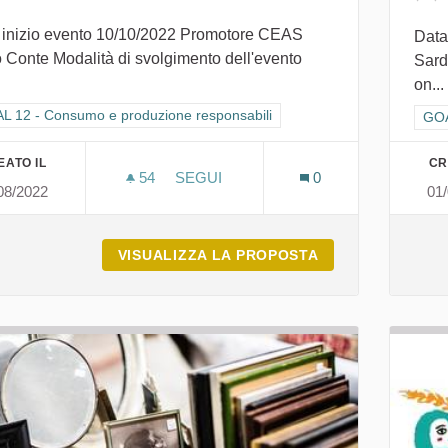
 inizio evento 10/10/2022 Promotore CEAS
Data
 Conte Modalità di svolgimento dell'evento
Sard
on...
ra i risultati per categoria: GOAL 12 - Consumo e produzione responsabi
L 12 - Consumo e produzione responsabili
Fil
GOA
EATO IL
CR
54
54 SOSTENITORI
SEGUI
0
08/2022
01
CIRCOLARE È MERAVIGLIOSO
VISUALIZZA LA PROPOSTA
CIRCOLARE È M