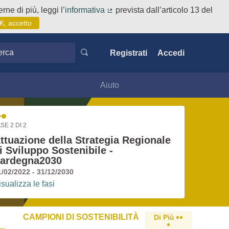
rne di più, leggi l’
informativa
prevista dall’articolo 13 del
(Collegamento esterno)
K, accetto
ca
Registrati
Accedi
Aiuto
SE 2 DI 2
ttuazione della Strategia Regionale
i Sviluppo Sostenibile -
ardegna2030
1/02/2022 - 31/12/2030
isualizza le fasi
CAMPIONI DI SOSTENIBILITÀ
Di Più