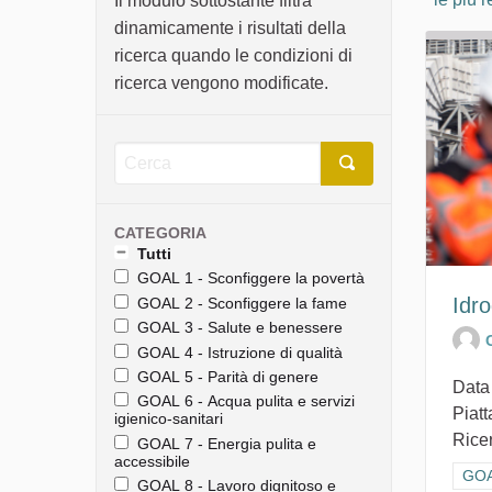
Il modulo sottostante filtra
dinamicamente i risultati della
ricerca quando le condizioni di
ricerca vengono modificate.
CATEGORIA
Tutti
GOAL 1 - Sconfiggere la povertà
Idr
GOAL 2 - Sconfiggere la fame
GOAL 3 - Salute e benessere
GOAL 4 - Istruzione di qualità
GOAL 5 - Parità di genere
Data
GOAL 6 - Acqua pulita e servizi
Piat
igienico-sanitari
Ricer
GOAL 7 - Energia pulita e
accessibile
Filt
GOAL
GOAL 8 - Lavoro dignitoso e