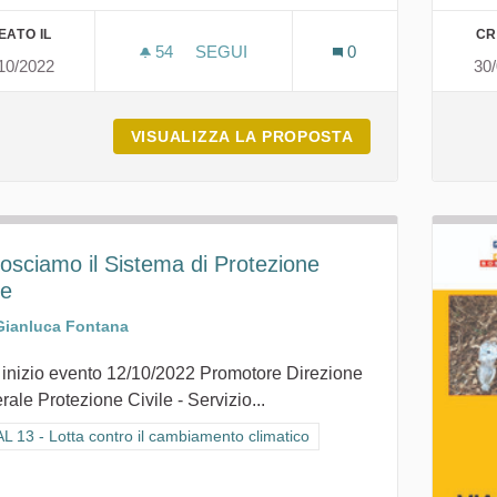
EATO IL
CR
54
54 SOSTENITORI
SEGUI
0
10/2022
30
IDROGENO VERDE SU LARGA SCALA
VISUALIZZA LA PROPOSTA
IDROGENO VERD
osciamo il Sistema di Protezione
le
Gianluca Fontana
 inizio evento 12/10/2022 Promotore Direzione
ale Protezione Civile - Servizio...
ra i risultati per categoria: GOAL 13 - Lotta contro il cambiamento climat
 13 - Lotta contro il cambiamento climatico