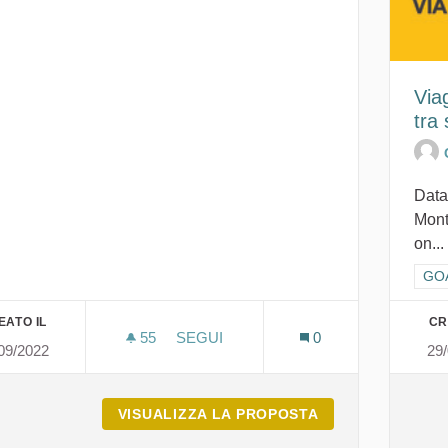
Viag
tra
Data
Mont
on...
Filt
GOA
EATO IL
CR
55
55 SOSTENITORI
SEGUI
0
09/2022
29
CONOSCIAMO IL SISTEMA DI PROTEZ
VISUALIZZA LA PROPOSTA
CONOSCIAMO IL 