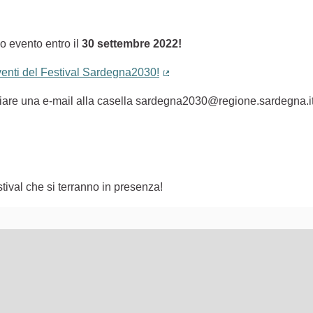
o evento entro il
30 settembre 2022!
eventi del Festival Sardegna2030!
(Collegamento esterno)
nviare una e-mail alla casella sardegna2030@regione.sardegna.i
tival che si terranno in presenza!
lementi di questa pagina come punti della mappa. L'elemento pu