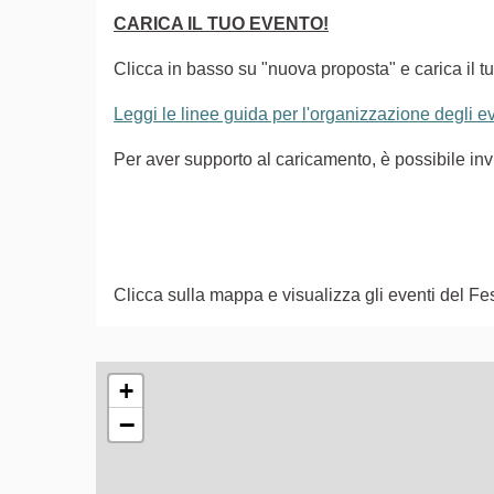
CARICA IL TUO EVENTO!
Clicca in basso su "nuova proposta" e carica il tu
Leggi le linee guida per l'organizzazione degli 
Per aver supporto al caricamento, è possibile i
Clicca sulla mappa e visualizza gli eventi del Fes
L'elemento seguente è una mappa che presenta gli e
+
−