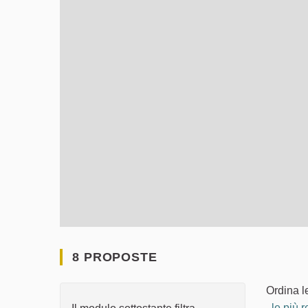
8 PROPOSTE
Ordina l
le più r