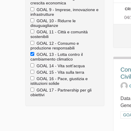
crescita economica
CR
GOAL 9 - Imprese, innovazione e
infrastrutture
04/
GOAL 10 - Ridurre le
disuguaglianze
GOAL 11 - Città e comunità
sostenibili
GOAL 12 - Consumo e
produzione responsabili
GOAL 13 - Lotta contro il
cambiamento climatico
GOAL 14 - Vita sott'acqua
Con
GOAL 15 - Vita sulla terra
Civi
GOAL 16 - Pace, giustizia e
istituzioni solide
GOAL 17 - Partnership per gli
obiettivi
Data
Gener
Filt
GOAL