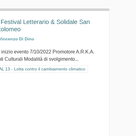
 Festival Letterario & Solidale San
tolomeo
Vincenzo Di Dino
 inizio evento 7/10/2022 Promotore A.R.K.A.
ti Culturali Modalità di svolgimento...
ra i risultati per categoria: GOAL 13 - Lotta contro il cambiamento climat
L 13 - Lotta contro il cambiamento climatico
ico