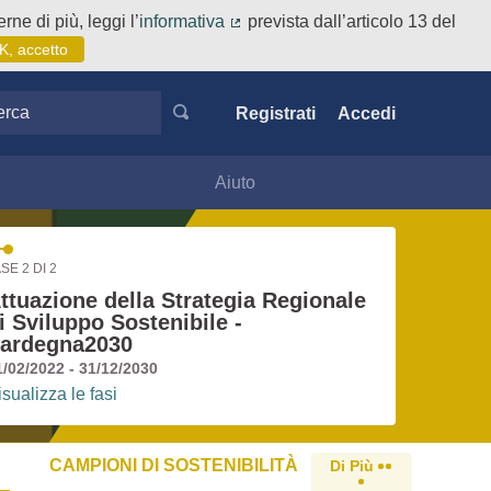
rne di più, leggi l’
informativa
prevista dall’articolo 13 del
(Collegamento esterno)
K, accetto
ca
Registrati
Accedi
Aiuto
SE 2 DI 2
ttuazione della Strategia Regionale
i Sviluppo Sostenibile -
ardegna2030
1/02/2022 - 31/12/2030
isualizza le fasi
CAMPIONI DI SOSTENIBILITÀ
Di Più