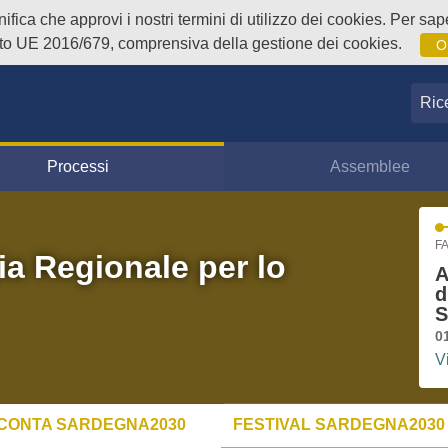
fica che approvi i nostri termini di utilizzo dei cookies. Per sape
o UE 2016/679, comprensiva della gestione dei cookies.
O
Ricer
Processi
Assemblee
FA
ia Regionale per lo
A
d
S
0
V
CONTA SARDEGNA2030
FESTIVAL SARDEGNA2030