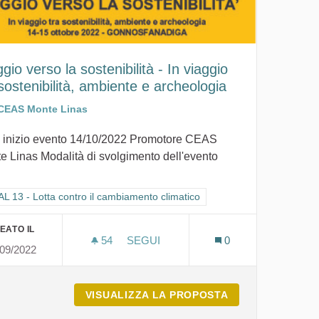
gio verso la sostenibilità - In viaggio
 sostenibilità, ambiente e archeologia
CEAS Monte Linas
 inizio evento 14/10/2022 Promotore CEAS
e Linas Modalità di svolgimento dell'evento
ra i risultati per categoria: GOAL 13 - Lotta contro il cambiamento climat
L 13 - Lotta contro il cambiamento climatico
EATO IL
54
54 SOSTENITORI
SEGUI
0
/09/2022
IONE CIVILE
VIAGGIO VERSO LA SOSTENIBILITÀ -
SISTEMA DI PROTEZIONE CIVILE
VISUALIZZA LA PROPOSTA
VIAGGIO VERSO 