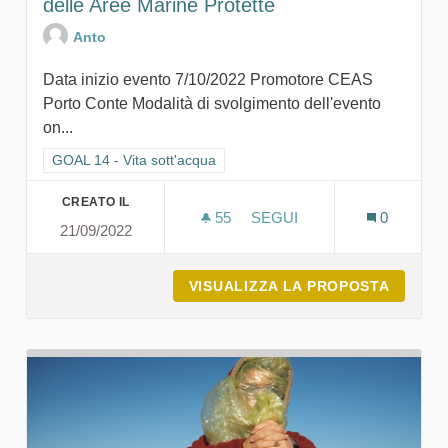
delle Aree Marine Protette
Anto
Data inizio evento 7/10/2022 Promotore CEAS
Porto Conte Modalità di svolgimento dell'evento
on...
Filtra i risultati per categoria: GOAL 14 - Vita sott'acqua
GOAL 14 - Vita sott'acqua
CREATO IL
55
55 SOSTENITORI
SEGUI
0
21/09/2022
TECNICHE E STRUMENTI P
VISUALIZZA LA PROPOSTA
TECNIC