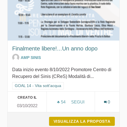
Finalmente libere!...Un anno dopo
AMP SINIS
Data inizio evento 8/10/2022 Promotore Centro di
Recupero del Sinis (CReS) Modalità di...
Filtra i risultati per categoria: GOAL 14 - Vita sott'acqua
GOAL 14 - Vita sott'acqua
CREATO IL
54
54 SOSTENITORI
SEGUI
0
03/10/2022
FINALMENTE LIBERE!...U
VISUALIZZA LA PROPOSTA
FINALM