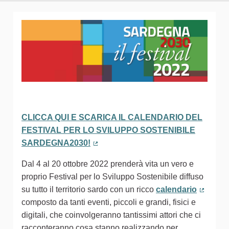
CLICCA QUI E SCARICA IL CALENDARIO DEL
FESTIVAL PER LO SVILUPPO SOSTENIBILE
SARDEGNA2030!
(Collegamento esterno)
Dal 4 al 20 ottobre 2022 prenderà vita un vero e
proprio Festival per lo Sviluppo Sostenibile diffuso
su tutto il territorio sardo con un ricco
calendario
(Colleg
composto da tanti eventi, piccoli e grandi, fisici e
digitali, che coinvolgeranno tantissimi attori che ci
racconteranno cosa stanno realizzando per