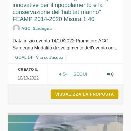
innovative per il ripopolamento e la
conservazione dell’habitat marino”
FEAMP 2014-2020 Misura 1.40
AGCI Sardegna
Data inizio evento 14/10/2022 Promotore AGCI
Sardegna Modalità di svolgimento dell'evento on...
Filtra i risultati per categoria: GOAL 14 - Vita sott'acqua
GOAL 14 - Vita sott'acqua
CREATO IL
54
54 SOSTENITORI
SEGUI
0
10/10/2022
VISUALIZZA LA PROPOSTA
EVENTO