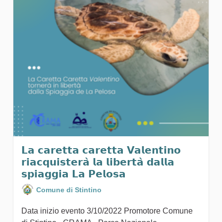
𝗟𝗮 𝗰𝗮𝗿𝗲𝘁𝘁𝗮 𝗰𝗮𝗿𝗲𝘁𝘁𝗮 𝗩𝗮𝗹𝗲𝗻𝘁𝗶𝗻𝗼
𝗿𝗶𝗮𝗰𝗾𝘂𝗶𝘀𝘁𝗲𝗿𝗮̀ 𝗹𝗮 𝗹𝗶𝗯𝗲𝗿𝘁𝗮̀ 𝗱𝗮𝗹𝗹𝗮
𝘀𝗽𝗶𝗮𝗴𝗴𝗶𝗮 𝗟𝗮 𝗣𝗲𝗹𝗼𝘀𝗮
Comune di Stintino
Data inizio evento 3/10/2022 Promotore Comune