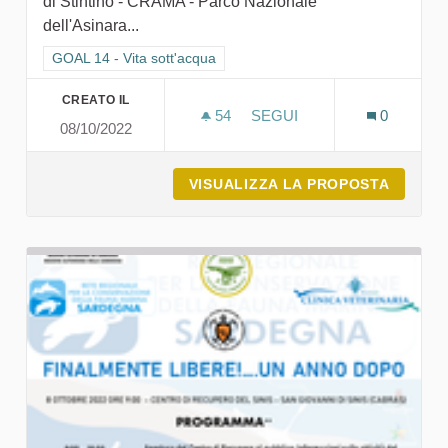
di Stintino - CRAMA - Parco Nazionale
dell'Asinara...
Filtra i risultati per categoria: GOAL 14 - Vita sott'acqua
GOAL 14 - Vita sott'acqua
CREATO IL
54
54 SOSTENITORI
SEGUI
0
08/10/2022
𝗟𝗮 𝗰𝗮𝗿𝗲𝘁𝘁𝗮 𝗰𝗮𝗿𝗲𝘁𝘁𝗮 𝗩𝗮𝗹𝗲𝗻
VISUALIZZA LA PROPOSTA
𝗟𝗮 𝗰𝗮𝗿𝗲