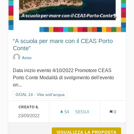
“A scuola per mare con il CEAS Porto
Conte”
Anto
Data inizio evento 4/10/2022 Promotore CEAS
Porto Conte Modalità di svolgimento dell'evento
on...
Filtra i risultati per categoria: GOAL 14 - Vita sott'acqua
GOAL 14 - Vita sott'acqua
CREATO IL
54
54 SOSTENITORI
SEGUI
0
23/09/2022
“A SCUOLA PER MARE CON
VISUALIZZA LA PROPOSTA
“A SCU