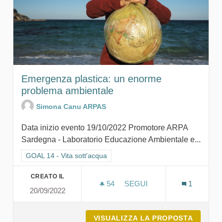
Emergenza plastica: un enorme
problema ambientale
Simona Canu ARPAS
Data inizio evento 19/10/2022 Promotore ARPA
Sardegna - Laboratorio Educazione Ambientale e...
Filtra i risultati per categoria: GOAL 14 - Vita sott'acqua
GOAL 14 - Vita sott'acqua
CREATO IL
54
54 SOSTENITORI
SEGUI
1
20/09/2022
EMERGENZA PLASTICA: U
VISUALIZZA LA PROPOSTA
EMERGE