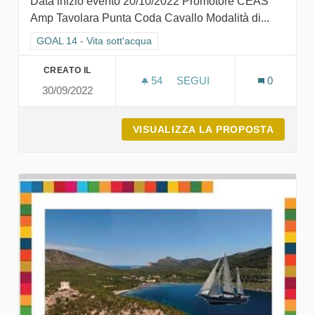
Data inizio evento 20/10/2022 Promotore CEAS
Amp Tavolara Punta Coda Cavallo Modalità di...
Filtra i risultati per categoria: GOAL 14 - Vita sott'acqua
GOAL 14 - Vita sott'acqua
CREATO IL
54
54 SOSTENITORI
SEGUI
0
30/09/2022
PREDATORI DIMENTICATI
VISUALIZZA LA PROPOSTA
PREDAT