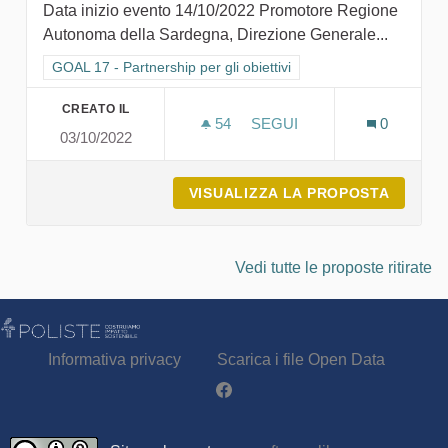
Data inizio evento 14/10/2022 Promotore Regione
Autonoma della Sardegna, Direzione Generale...
Filtra i risultati per categoria: GOAL 17 - Partnership per gli obie
GOAL 17 - Partnership per gli obiettivi
CREATO IL
54
54 SOSTENITORI
SEGUI
0
03/10/2022
UNA PARTECIPAZIONE DI Q
VISUALIZZA LA PROPOSTA
UNA PA
Vedi tutte le proposte ritirate
Informativa privacy
Scarica i file Open Data
Partecipa - Poliste su Facebook