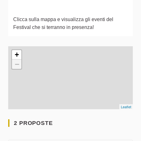
Clicca sulla mappa e visualizza gli eventi del
Festival che si terranno in presenza!
L'elemento seguente è una mappa che presenta gli elementi 
+
−
Leaflet
2 PROPOSTE