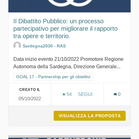
Il Dibattito Pubblico: un processo
partecipativo per migliorare il rapporto
tra opere e territorio.
Sardegna2030 - RAS
Data inizio evento 21/10/2022 Promotore Regione
Autonoma della Sardegna, Direzione Generale...
Filtra i risultati per categoria: GOAL 17 - Partnership per gli obie
GOAL 17 - Partnership per gli obiettivi
CREATO IL
54
54 SOSTENITORI
SEGUI
0
05/10/2022
IL DIBATTITO PUBBLICO:
VISUALIZZA LA PROPOSTA
IL DIB