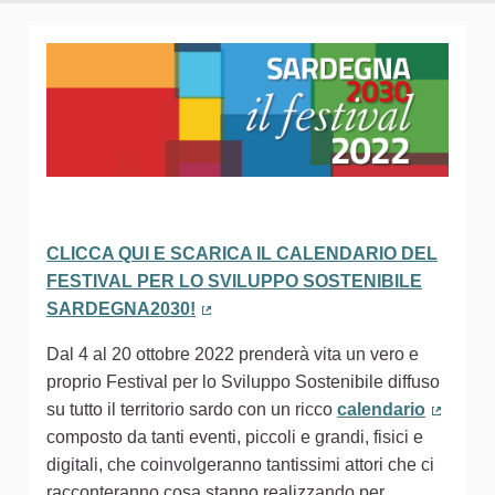
CLICCA QUI E SCARICA IL CALENDARIO DEL
FESTIVAL PER LO SVILUPPO SOSTENIBILE
SARDEGNA2030!
(Collegamento esterno)
Dal 4 al 20 ottobre 2022 prenderà vita un vero e
proprio Festival per lo Sviluppo Sostenibile diffuso
su tutto il territorio sardo con un ricco
calendario
(Colleg
composto da tanti eventi, piccoli e grandi, fisici e
digitali, che coinvolgeranno tantissimi attori che ci
racconteranno cosa stanno realizzando per