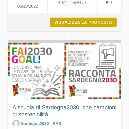
54
54 SOSTENITORI
SEGUI
0
06/10/2022
LA SOSTENIBILITÀ ATTRAV
VISUALIZZA LA PROPOSTA
LA SOS
A scuola di Sardegna2030: che campioni
di sostenibilità!
Sardegna2030 - RAS