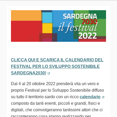
CLICCA QUI E SCARICA IL CALENDARIO DEL
FESTIVAL PER LO SVILUPPO SOSTENIBILE
SARDEGNA2030!
(Collegamento esterno)
Dal 4 al 20 ottobre 2022 prenderà vita un vero e
proprio Festival per lo Sviluppo Sostenibile diffuso
su tutto il territorio sardo con un ricco
calendario
(Colleg
composto da tanti eventi, piccoli e grandi, fisici e
digitali, che coinvolgeranno tantissimi attori che ci
racconteranno cosa stanno realizzando per