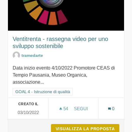
Ventitrenta - rassegna video per uno
sviluppo sostenibile
tramedarte
Data inizio evento 4/10/2022 Promotore CEAS di
Tempio Pausania, Museo Organica,
associazione...
Filtra i risultati per categoria: GOAL 4 - Istruzione di qualità
GOAL 4 - Istruzione di qualità
CREATO IL
54
54 SOSTENITORI
SEGUI
0
03/10/2022
VENTITRENTA - RASSEGNA
VISUALIZZA LA PROPOSTA
VENTIT