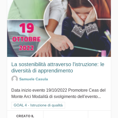
La sostenibilità attraverso l'istruzione: le
diversità di apprendimento
Samuele Casula
Data inizio evento 19/10/2022 Promotore Ceas del
Monte Arci Modalità di svolgimento dell'evento...
Filtra i risultati per categoria: GOAL 4 - Istruzione di qualità
GOAL 4 - Istruzione di qualità
CREATO IL