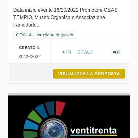
Data inizio evento 16/10/2022 Promotore CEAS
TEMPIO, Museo Organica e Associazione
tramedarte...
Filtra i risultati per categoria: GOAL 4 - Istruzione di qualità
GOAL 4 - Istruzione di qualità
CREATO IL
54
54 SOSTENITORI
SEGUI
0
30/09/2022
MUSEO ORGANICA - ARTE 
VISUALIZZA LA PROPOSTA
MUSEO 