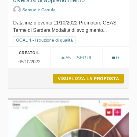
diversità di apprendimento
Samuele Casula
Data inizio evento 11/10/2022 Promotore CEAS
Terme di Sardara Modalità di svolgimento...
Filtra i risultati per categoria: GOAL 4 - Istruzione di qualità
GOAL 4 - Istruzione di qualità
CREATO IL
55
55 SOSTENITORI
SEGUI
0
05/10/2022
LA SOSTENIBILITÀ ATTRAV
VISUALIZZA LA PROPOSTA
LA SOS