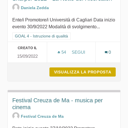
Daniela Zedda
Ente/i Promotore/i Università di Cagliari Data inizio
evento 30/9/2022 Modalità di svolgimento...
Filtra i risultati per categoria: GOAL 4 - Istruzione di qualità
GOAL 4 - Istruzione di qualità
CREATO IL
54
54 SOSTENITORI
SEGUI
0
15/09/2022
SHARPER 2022 - LA NOTTE
VISUALIZZA LA PROPOSTA
SHARPE
Festival Creuza de Ma - musica per
cinema
Festival Creuza de Ma