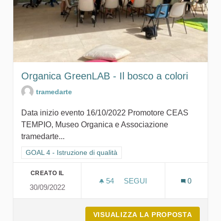
Organica GreenLAB - Il bosco a colori
tramedarte
Data inizio evento 16/10/2022 Promotore CEAS
TEMPIO, Museo Organica e Associazione
tramedarte...
Filtra i risultati per categoria: GOAL 4 - Istruzione di qualità
GOAL 4 - Istruzione di qualità
CREATO IL
54
54 SOSTENITORI
SEGUI
0
30/09/2022
ORGANICA GREENLAB - IL
VISUALIZZA LA PROPOSTA
ORGANI