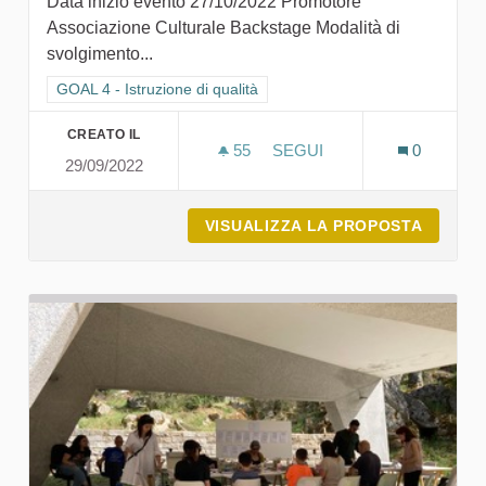
Data inizio evento 27/10/2022 Promotore
Associazione Culturale Backstage Modalità di
svolgimento...
Filtra i risultati per categoria: GOAL 4 - Istruzione di qualità
GOAL 4 - Istruzione di qualità
CREATO IL
55
55 SOSTENITORI
SEGUI
0
29/09/2022
FESTIVAL CREUZA DE MA 
VISUALIZZA LA PROPOSTA
FESTIV