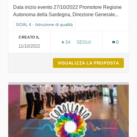
Data inizio evento 27/10/2022 Promotore Regione
Autonoma della Sardegna, Direzione Generale...
Filtra i risultati per categoria: GOAL 4 - Istruzione di qualità
GOAL 4 - Istruzione di qualità
CREATO IL
54
54 SOSTENITORI
SEGUI
0
11/10/2022
A SCUOLA DI SARDEGNA203
VISUALIZZA LA PROPOSTA
A SCUO