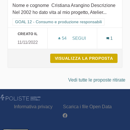
Nome e cognome Cristiana Arangino Descrizione
Nel 2002 ho dato vita al mio progetto, Atelier...
Filtra i risultati per categoria: GOAL 12 - Consumo e produzion
GOAL 12 - Consumo e produzione responsabili
CREATO IL
54
54 SOSTENITORI
SEGUI
1
11/11/2022
CREATIVE FACTORY
VISUALIZZA LA PROPOSTA
CREATI
Vedi tutte le proposte ritirate
Informativa privacy
Scarica i file Open Data
Partecipa - Poliste su Facebook