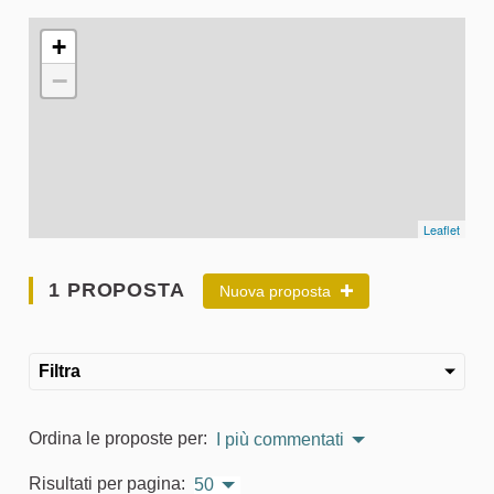
L'elemento seguente è una mappa che presenta gli elementi 
+
−
Leaflet
1 PROPOSTA
Nuova proposta
Filtra
Ordina le proposte per:
I più commentati
Risultati per pagina:
50