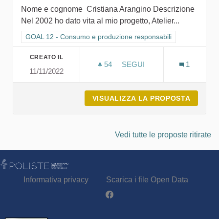
Nome e cognome Cristiana Arangino Descrizione
Nel 2002 ho dato vita al mio progetto, Atelier...
Filtra i risultati per categoria: GOAL 12 - Consumo e produzion
GOAL 12 - Consumo e produzione responsabili
CREATO IL
54
54 SOSTENITORI
SEGUI
1
11/11/2022
CREATIVE FACTORY
VISUALIZZA LA PROPOSTA
CREATI
Vedi tutte le proposte ritirate
Informativa privacy
Scarica i file Open Data
Partecipa - Poliste su Facebook