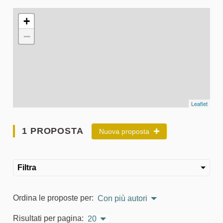
L'elemento seguente è una mappa che presenta gli elementi 
+
−
Leaflet
1 PROPOSTA
Nuova proposta
Filtra
Ordina le proposte per:
Con più autori
Risultati per pagina:
20