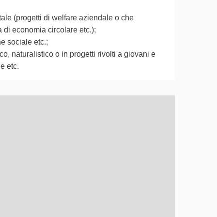
ale (progetti di welfare aziendale o che
a di economia circolare etc.);
e sociale etc.;
o, naturalistico o in progetti rivolti a giovani e
le etc.
ò essere utilizzato con un lettore di schermo, ma può essere di