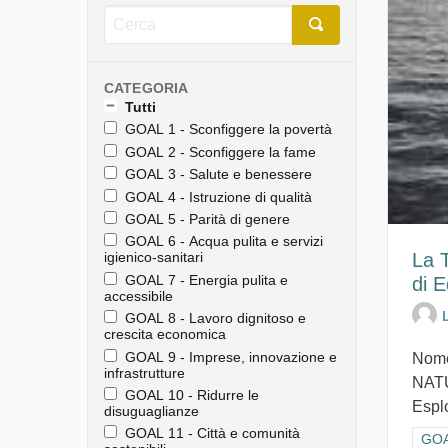
CATEGORIA
Tutti
GOAL 1 - Sconfiggere la povertà
GOAL 2 - Sconfiggere la fame
GOAL 3 - Salute e benessere
GOAL 4 - Istruzione di qualità
GOAL 5 - Parità di genere
GOAL 6 - Acqua pulita e servizi
La T
igienico-sanitari
GOAL 7 - Energia pulita e
di 
accessibile
GOAL 8 - Lavoro dignitoso e
crescita economica
GOAL 9 - Imprese, innovazione e
Nome
infrastrutture
NATU
GOAL 10 - Ridurre le
Esplo
disuguaglianze
GOAL 11 - Città e comunità
Filt
GOAL