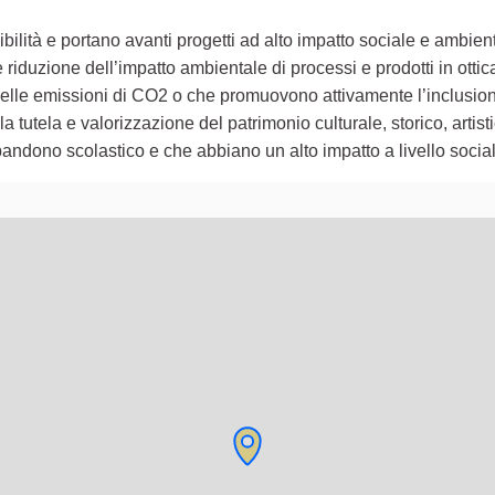
ilità e portano avanti progetti ad alto impatto sociale e ambient
iduzione dell’impatto ambientale di processi e prodotti in ottic
e delle emissioni di CO2 o che promuovono attivamente l’inclusion
a tutela e valorizzazione del patrimonio culturale, storico, artistic
andono scolastico e che abbiano un alto impatto a livello socia
lementi di questa pagina come punti della mappa. L'elemento pu