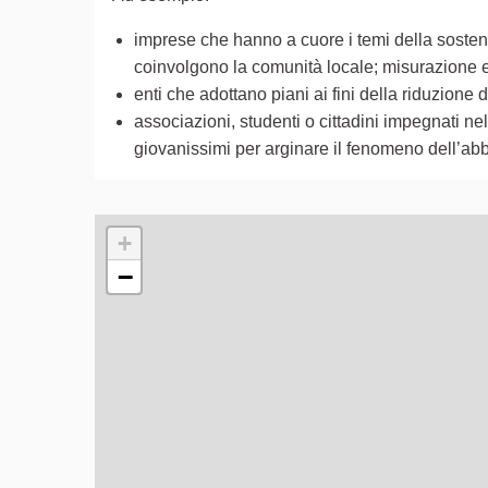
imprese che hanno a cuore i temi della sostenib
coinvolgono la comunità locale; misurazione e r
enti che adottano piani ai fini della riduzion
associazioni, studenti o cittadini impegnati nell
giovanissimi per arginare il fenomeno dell’abb
L'elemento seguente è una mappa che presenta gli e
+
−