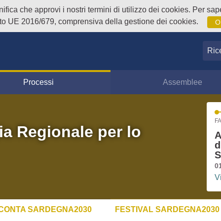
fica che approvi i nostri termini di utilizzo dei cookies. Per sape
o UE 2016/679, comprensiva della gestione dei cookies.
O
Ricer
Processi
Assemblee
FA
ia Regionale per lo
A
d
S
0
V
CONTA SARDEGNA2030
FESTIVAL SARDEGNA2030