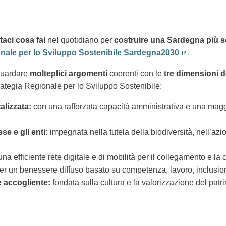
aci cosa fai
nel quotidiano per
costruire una Sardegna più s
onale per lo Sviluppo Sostenibile Sardegna2030
.
(Collegamen
guardare
molteplici argomenti
coerenti con le
tre dimensioni d
rategia Regionale per lo Sviluppo Sostenibile:
alizzata:
con una rafforzata capacità amministrativa e una maggi
e e gli enti:
impegnata nella tutela della biodiversità, nell’azio
una efficiente rete digitale e di mobilità per il collegamento e la co
er un benessere diffuso basato su competenza, lavoro, inclusio
 e accogliente:
fondata sulla cultura e la valorizzazione del patri