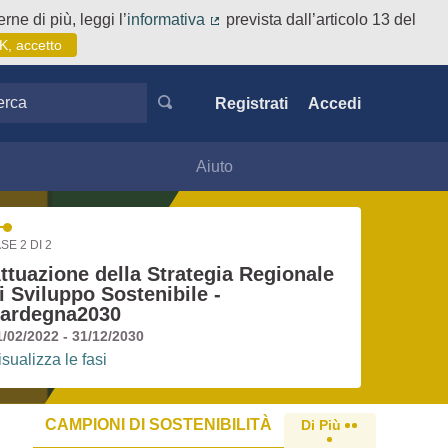
rne di più, leggi l’
informativa
prevista dall’articolo 13 del
(Collegamento esterno)
K, accetto
ca
Registrati
Accedi
Aiuto
SE 2 DI 2
ttuazione della Strategia Regionale
i Sviluppo Sostenibile -
ardegna2030
1/02/2022 - 31/12/2030
isualizza le fasi
CAMPIONI DI SOSTENIBILITÀ
Di Più