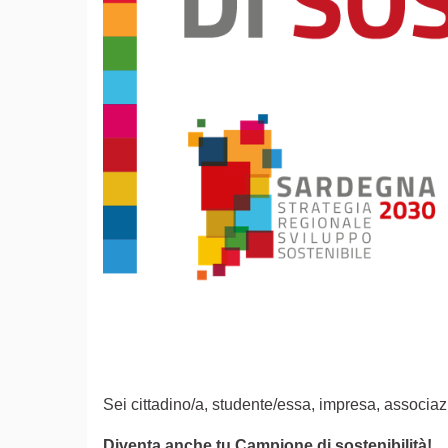
Sei cittadino/a, studente/essa, impresa, associazi
Diventa anche tu Campione di sostenibilità!