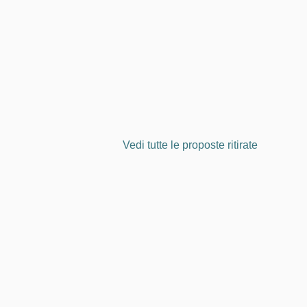
 - PROGETTO DI EDUCAZIONE AMBIENTALE
CCOLI ESPLORATORI - PROGETTO DI EDUCAZIONE AMBIENT
Vedi tutte le proposte ritirate