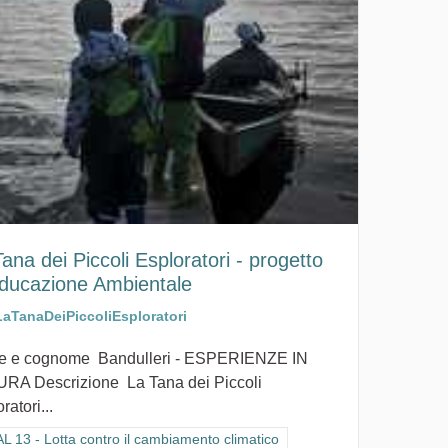
ana dei Piccoli Esploratori - progetto
Educazione Ambientale
LaTanaDeiPiccoliEsploratori
 e cognome Bandulleri - ESPERIENZE IN
RA Descrizione La Tana dei Piccoli
ratori...
ra i risultati per categoria: GOAL 13 - Lotta contro il cambiamento climat
 13 - Lotta contro il cambiamento climatico