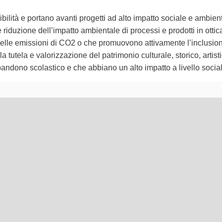
ilità e portano avanti progetti ad alto impatto sociale e ambient
iduzione dell’impatto ambientale di processi e prodotti in ottic
e delle emissioni di CO2 o che promuovono attivamente l’inclusion
a tutela e valorizzazione del patrimonio culturale, storico, artistic
andono scolastico e che abbiano un alto impatto a livello socia
lementi di questa pagina come punti della mappa. L'elemento pu