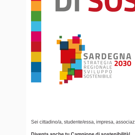
Sei cittadino/a, studente/essa, impresa, associazi
Diventa anche tu Campione di sostenibilità!