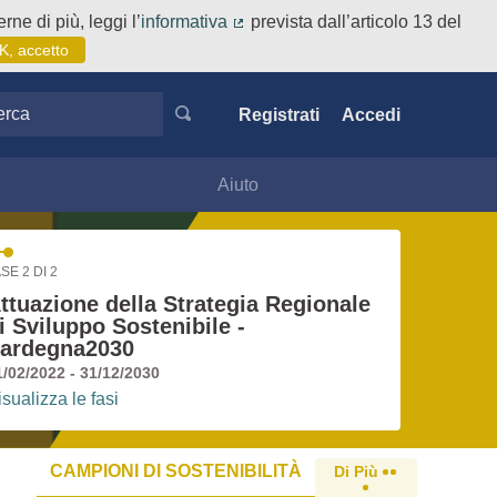
rne di più, leggi l’
informativa
prevista dall’articolo 13 del
(Collegamento esterno)
K, accetto
ca
Registrati
Accedi
Aiuto
SE 2 DI 2
ttuazione della Strategia Regionale
i Sviluppo Sostenibile -
ardegna2030
1/02/2022 - 31/12/2030
isualizza le fasi
CAMPIONI DI SOSTENIBILITÀ
Di Più