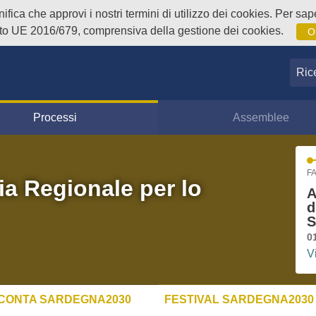
fica che approvi i nostri termini di utilizzo dei cookies. Per sape
o UE 2016/679, comprensiva della gestione dei cookies.
O
Ricer
Processi
Assemblee
FA
ia Regionale per lo
A
d
S
0
V
CONTA SARDEGNA2030
FESTIVAL SARDEGNA2030