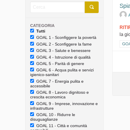
Spia
CATEGORIA
RIT
Tutti
la gi
GOAL 1 - Sconfiggere la povertà
Filt
GOAL
GOAL 2 - Sconfiggere la fame
GOAL 3 - Salute e benessere
GOAL 4 - Istruzione di qualità
GOAL 5 - Parità di genere
GOAL 6 - Acqua pulita e servizi
igienico-sanitari
GOAL 7 - Energia pulita e
accessibile
GOAL 8 - Lavoro dignitoso e
crescita economica
GOAL 9 - Imprese, innovazione e
infrastrutture
GOAL 10 - Ridurre le
disuguaglianze
GOAL 11 - Città e comunità