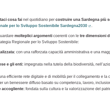
aci cosa fai
nel quotidiano per
costruire una Sardegna più s
onale per lo Sviluppo Sostenibile Sardegna2030
.
(Collegamen
guardare
molteplici argomenti
coerenti con le
tre dimensioni d
rategia Regionale per lo Sviluppo Sostenibile:
alizzata:
con una rafforzata capacità amministrativa e una maggi
e e gli enti:
impegnata nella tutela della biodiversità, nell’azio
una efficiente rete digitale e di mobilità per il collegamento e la co
er un benessere diffuso basato su competenza, lavoro, inclusio
 e accogliente:
fondata sulla cultura e la valorizzazione del patri