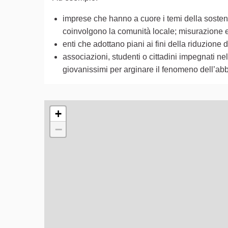
imprese che hanno a cuore i temi della sostenib
coinvolgono la comunità locale; misurazione e r
enti che adottano piani ai fini della riduzion
associazioni, studenti o cittadini impegnati nell
giovanissimi per arginare il fenomeno dell’abb
L'elemento seguente è una mappa che presenta gli e
+
−