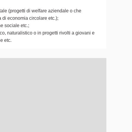
ale (progetti di welfare aziendale o che
a di economia circolare etc.);
e sociale etc.;
o, naturalistico o in progetti rivolti a giovani e
le etc.
ò essere utilizzato con un lettore di schermo, ma può essere di