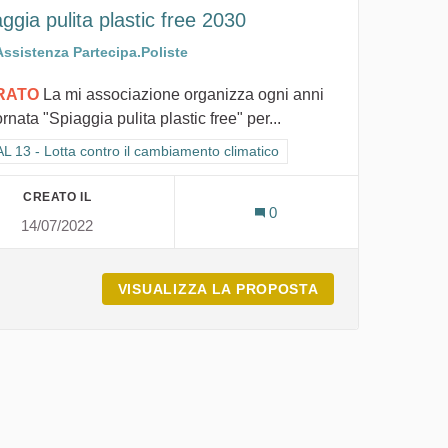
ggia pulita plastic free 2030
Assistenza Partecipa.Poliste
IRATO
La mi associazione organizza ogni anni
ornata "Spiaggia pulita plastic free" per...
ra i risultati per categoria: GOAL 13 - Lotta contro il cambiamento climat
 13 - Lotta contro il cambiamento climatico
CREATO IL
0
14/07/2022
VISUALIZZA LA PROPOSTA
SPIAGGIA PULIT