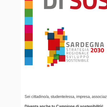
Sei cittadino/a, studente/essa, impresa, associazi
Diventa anche tu Campione di sostenibilità!