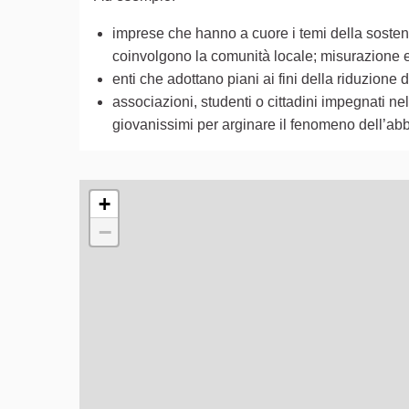
imprese che hanno a cuore i temi della sostenib
coinvolgono la comunità locale; misurazione e r
enti che adottano piani ai fini della riduzion
associazioni, studenti o cittadini impegnati nell
giovanissimi per arginare il fenomeno dell’abb
L'elemento seguente è una mappa che presenta gli e
+
−