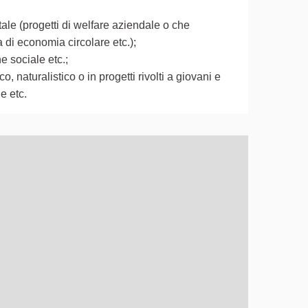
ale (progetti di welfare aziendale o che
a di economia circolare etc.);
e sociale etc.;
o, naturalistico o in progetti rivolti a giovani e
le etc.
ò essere utilizzato con un lettore di schermo, ma può essere di