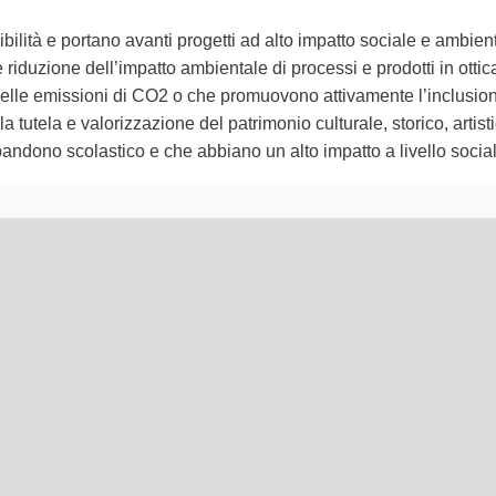
ilità e portano avanti progetti ad alto impatto sociale e ambient
iduzione dell’impatto ambientale di processi e prodotti in ottic
e delle emissioni di CO2 o che promuovono attivamente l’inclusion
a tutela e valorizzazione del patrimonio culturale, storico, artistic
andono scolastico e che abbiano un alto impatto a livello socia
lementi di questa pagina come punti della mappa. L'elemento pu