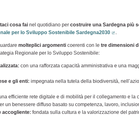
aci cosa fai
nel quotidiano per
costruire una Sardegna più s
onale per lo Sviluppo Sostenibile Sardegna2030
.
(Collegamen
guardare
molteplici argomenti
coerenti con le
tre dimensioni d
rategia Regionale per lo Sviluppo Sostenibile:
alizzata:
con una rafforzata capacità amministrativa e una maggi
e e gli enti:
impegnata nella tutela della biodiversità, nell’azio
una efficiente rete digitale e di mobilità per il collegamento e la co
er un benessere diffuso basato su competenza, lavoro, inclusio
 e accogliente:
fondata sulla cultura e la valorizzazione del patri