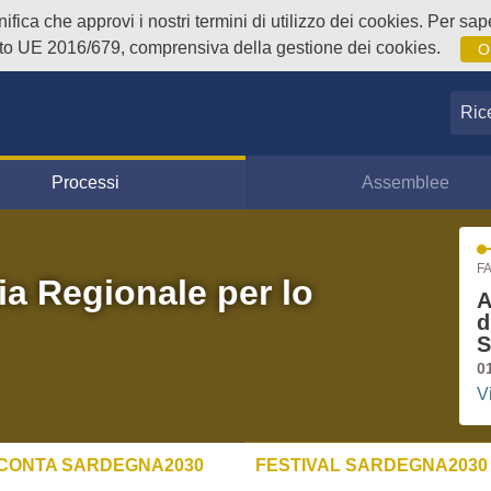
fica che approvi i nostri termini di utilizzo dei cookies. Per sape
o UE 2016/679, comprensiva della gestione dei cookies.
O
Ricer
Processi
Assemblee
FA
ia Regionale per lo
A
d
S
0
V
CONTA SARDEGNA2030
FESTIVAL SARDEGNA2030