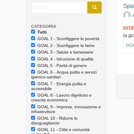
Spia
CATEGORIA
RIT
Tutti
la gi
GOAL 1 - Sconfiggere la povertà
Filt
GOAL
GOAL 2 - Sconfiggere la fame
GOAL 3 - Salute e benessere
GOAL 4 - Istruzione di qualità
GOAL 5 - Parità di genere
GOAL 6 - Acqua pulita e servizi
igienico-sanitari
GOAL 7 - Energia pulita e
accessibile
GOAL 8 - Lavoro dignitoso e
crescita economica
GOAL 9 - Imprese, innovazione e
infrastrutture
GOAL 10 - Ridurre le
disuguaglianze
GOAL 11 - Città e comunità