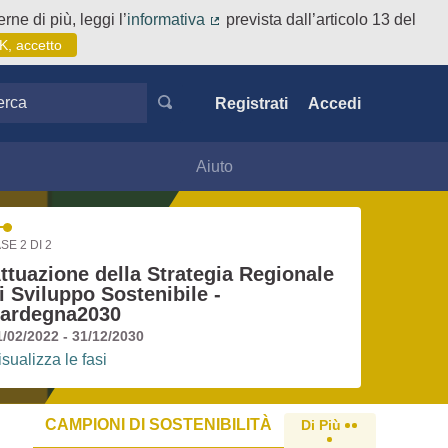
rne di più, leggi l’
informativa
prevista dall’articolo 13 del
(Collegamento esterno)
K, accetto
ca
Registrati
Accedi
Aiuto
SE 2 DI 2
ttuazione della Strategia Regionale
i Sviluppo Sostenibile -
ardegna2030
1/02/2022 - 31/12/2030
isualizza le fasi
CAMPIONI DI SOSTENIBILITÀ
Di Più