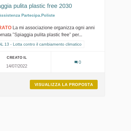
ggia pulita plastic free 2030
Assistenza Partecipa.Poliste
IRATO
La mi associazione organizza ogni anni
ornata "Spiaggia pulita plastic free" per...
ra i risultati per categoria: GOAL 13 - Lotta contro il cambiamento climat
 13 - Lotta contro il cambiamento climatico
CREATO IL
0
14/07/2022
VISUALIZZA LA PROPOSTA
SPIAGGIA PULIT