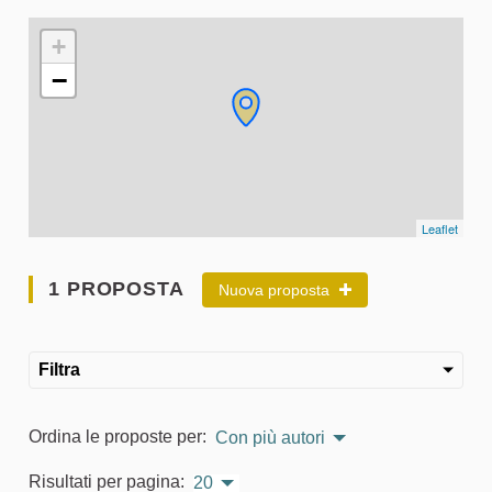
L'elemento seguente è una mappa che presenta gli elementi 
+
−
Leaflet
1 PROPOSTA
Nuova proposta
Filtra
Ordina le proposte per:
Con più autori
Risultati per pagina:
20