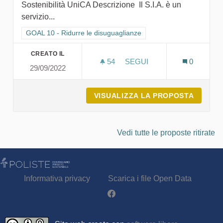
Sostenibilità UniCA Descrizione Il S.I.A. è un
servizio...
Filtra i risultati per categoria: GOAL 10 - Ridurre le disuguagli
GOAL 10 - Ridurre le disuguaglianze
CREATO IL
54
54 SOSTENITORI
SEGUI
0
29/09/2022
S.I.A. - SERVIZI PER L'I
VISUALIZZA LA PROPOSTA
S.I.A. 
Vedi tutte le proposte ritirate
Informativa privacy
Scarica i file Open Data
Partecipa - Poliste su Facebook