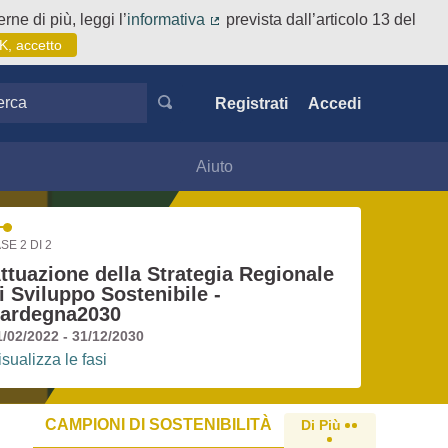
rne di più, leggi l’
informativa
prevista dall’articolo 13 del
(Collegamento esterno)
K, accetto
ca
Registrati
Accedi
Aiuto
SE 2 DI 2
ttuazione della Strategia Regionale
i Sviluppo Sostenibile -
ardegna2030
1/02/2022 - 31/12/2030
isualizza le fasi
CAMPIONI DI SOSTENIBILITÀ
Di Più