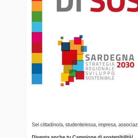
Sei cittadino/a, studente/essa, impresa, associazi
Diventa anche tu Campione di sostenibilità!