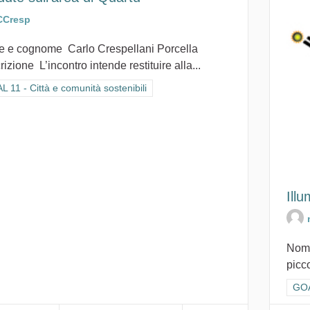
CCresp
 e cognome Carlo Crespellani Porcella
izione L’incontro intende restituire alla...
ra i risultati per categoria: GOAL 11 - Città e comunità sostenibili
 11 - Città e comunità sostenibili
Ill
Nom
picc
Filt
GOA