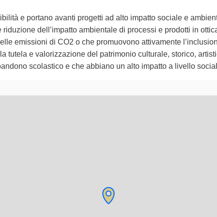
ilità e portano avanti progetti ad alto impatto sociale e ambient
iduzione dell’impatto ambientale di processi e prodotti in ottic
e delle emissioni di CO2 o che promuovono attivamente l’inclusion
a tutela e valorizzazione del patrimonio culturale, storico, artistic
andono scolastico e che abbiano un alto impatto a livello socia
lementi di questa pagina come punti della mappa. L'elemento pu