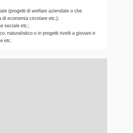
ale (progetti di welfare aziendale o che
a di economia circolare etc.);
e sociale etc.;
o, naturalistico o in progetti rivolti a giovani e
le etc.
ò essere utilizzato con un lettore di schermo, ma può essere di