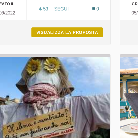
EATO IL
CR
53
53 SOSTENITORI
SEGUI
0
09/2022
05
PIANO STRATEGICO DELLA CITTÀ ME
VISUALIZZA LA PROPOSTA
PIANO STRATEGI