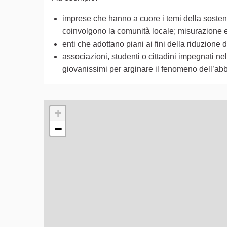
imprese che hanno a cuore i temi della sostenib
coinvolgono la comunità locale; misurazione e r
enti che adottano piani ai fini della riduzion
associazioni, studenti o cittadini impegnati nell
giovanissimi per arginare il fenomeno dell’abb
L'elemento seguente è una mappa che presenta gli e
+
−