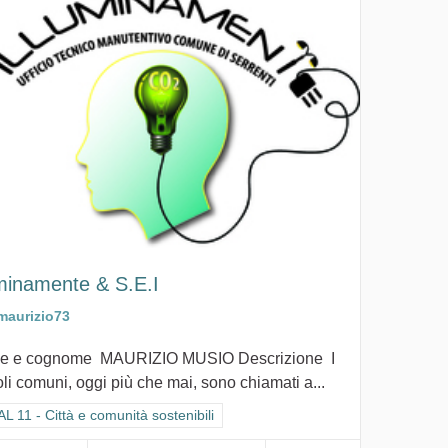
uminamente & S.E.I
maurizio73
e e cognome MAURIZIO MUSIO Descrizione I
oli comuni, oggi più che mai, sono chiamati a...
ra i risultati per categoria: GOAL 11 - Città e comunità sostenibili
L 11 - Città e comunità sostenibili