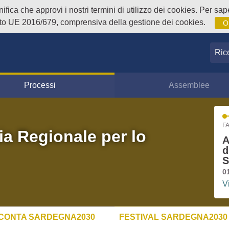
fica che approvi i nostri termini di utilizzo dei cookies. Per sape
o UE 2016/679, comprensiva della gestione dei cookies.
O
Ricer
Processi
Assemblee
FA
ia Regionale per lo
A
d
S
0
V
CONTA SARDEGNA2030
FESTIVAL SARDEGNA2030