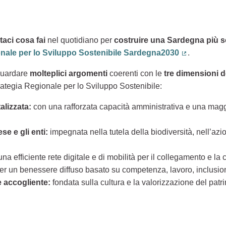
aci cosa fai
nel quotidiano per
costruire una Sardegna più s
onale per lo Sviluppo Sostenibile Sardegna2030
.
(Collegamen
guardare
molteplici argomenti
coerenti con le
tre dimensioni d
rategia Regionale per lo Sviluppo Sostenibile:
alizzata:
con una rafforzata capacità amministrativa e una maggi
e e gli enti:
impegnata nella tutela della biodiversità, nell’azio
una efficiente rete digitale e di mobilità per il collegamento e la co
er un benessere diffuso basato su competenza, lavoro, inclusio
 e accogliente:
fondata sulla cultura e la valorizzazione del patri