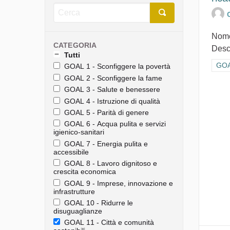
Nome
CATEGORIA
Descr
Tutti
Filt
GOAL
GOAL 1 - Sconfiggere la povertà
GOAL 2 - Sconfiggere la fame
GOAL 3 - Salute e benessere
GOAL 4 - Istruzione di qualità
GOAL 5 - Parità di genere
GOAL 6 - Acqua pulita e servizi
igienico-sanitari
GOAL 7 - Energia pulita e
accessibile
GOAL 8 - Lavoro dignitoso e
crescita economica
GOAL 9 - Imprese, innovazione e
infrastrutture
GOAL 10 - Ridurre le
disuguaglianze
GOAL 11 - Città e comunità