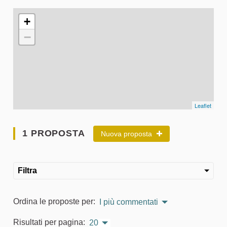
L'elemento seguente è una mappa che presenta gli elementi 
+
−
Leaflet
1 PROPOSTA
Nuova proposta
Filtra
Ordina le proposte per:
I più commentati
Risultati per pagina:
20