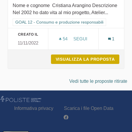
Nome e cognome Cristiana Arangino Descrizione
Nel 2002 ho dato vita al mio progetto, Atelier...
Filtra i risultati per categoria: GOAL 12 - Consumo e produzion
GOAL 12 - Consumo e produzione responsabili
CREATO IL
54
54 SOSTENITORI
SEGUI
1
11/11/2022
CREATIVE FACTORY
VISUALIZZA LA PROPOSTA
CREATI
Vedi tutte le proposte ritirate
Informativa privacy
Scarica i file Open Data
Partecipa - Poliste su Facebook