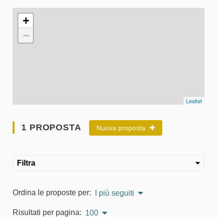
L'elemento seguente è una mappa che presenta gli elementi 
+
−
Leaflet
1 PROPOSTA
Nuova proposta
Filtra
Ordina le proposte per:
I più seguiti
Risultati per pagina:
100