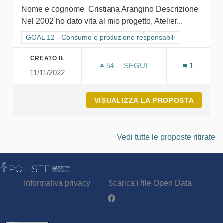
Nome e cognome Cristiana Arangino Descrizione
Nel 2002 ho dato vita al mio progetto, Atelier...
Filtra i risultati per categoria: GOAL 12 - Consumo e produzion
GOAL 12 - Consumo e produzione responsabili
CREATO IL
54
54 SOSTENITORI
SEGUI
1
11/11/2022
CREATIVE FACTORY
VISUALIZZA LA PROPOSTA
CREATI
Vedi tutte le proposte ritirate
Informativa privacy
Scarica i file Open Data
Partecipa - Poliste su Facebook