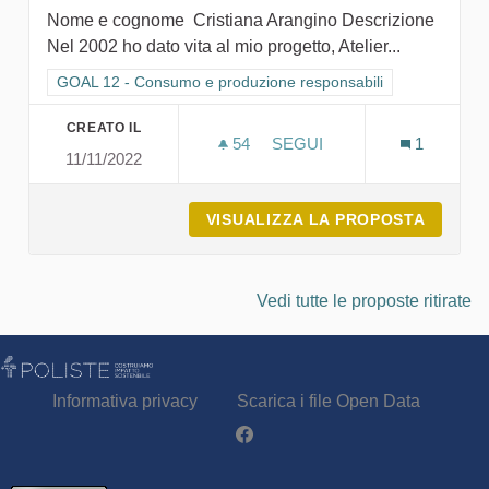
Nome e cognome Cristiana Arangino Descrizione
Nel 2002 ho dato vita al mio progetto, Atelier...
Filtra i risultati per categoria: GOAL 12 - Consumo e produzion
GOAL 12 - Consumo e produzione responsabili
CREATO IL
54
54 SOSTENITORI
SEGUI
1
11/11/2022
CREATIVE FACTORY
VISUALIZZA LA PROPOSTA
CREATI
Vedi tutte le proposte ritirate
Informativa privacy
Scarica i file Open Data
Partecipa - Poliste su Facebook