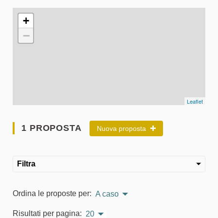
L'elemento seguente è una mappa che presenta gli elementi 
+
−
Leaflet
1 PROPOSTA
Nuova proposta
Filtra
Ordina le proposte per:
A caso
Risultati per pagina:
20