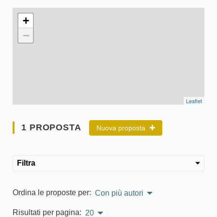
L'elemento seguente è una mappa che presenta gli elementi 
+
−
Leaflet
1 PROPOSTA
Nuova proposta
Filtra
Ordina le proposte per:
Con più autori
Risultati per pagina:
20