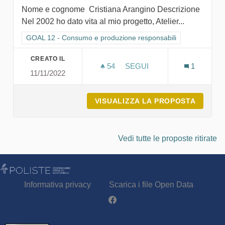
Nome e cognome Cristiana Arangino Descrizione
Nel 2002 ho dato vita al mio progetto, Atelier...
Filtra i risultati per categoria: GOAL 12 - Consumo e produzion
GOAL 12 - Consumo e produzione responsabili
CREATO IL
54
54 SOSTENITORI
SEGUI
1
11/11/2022
CREATIVE FACTORY
VISUALIZZA LA PROPOSTA
CREATI
Vedi tutte le proposte ritirate
Informativa privacy
Scarica i file Open Data
Partecipa - Poliste su Facebook