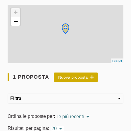
L'elemento seguente è una mappa che presenta gli elementi 
+
−
Leaflet
1 PROPOSTA
Nuova proposta
Filtra
Ordina le proposte per:
le più recenti
Risultati per pagina:
20