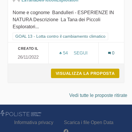
Nome e cognome Bandulleri - ESPERIENZE IN
NATURA Descrizione La Tana dei Piccoli
Esploratori...
Filtra i risultati per categoria: GOAL 13 - Lotta contro il cambi
GOAL 13 - Lotta contro il cambiamento climatico
CREATO IL
54
54 SOSTENITORI
SEGUI
0
26/11/2022
LA TANA DEI PICCOLI ES
VISUALIZZA LA PROPOSTA
LA TAN
Vedi tutte le proposte ritirate
Informativa privacy
Scarica i file Open Data