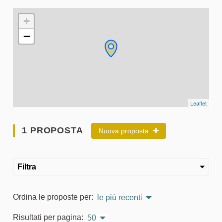
L'elemento seguente è una mappa che presenta gli elementi 
+
−
Leaflet
1 PROPOSTA
Nuova proposta
Filtra
Ordina le proposte per:
le più recenti
Risultati per pagina:
50