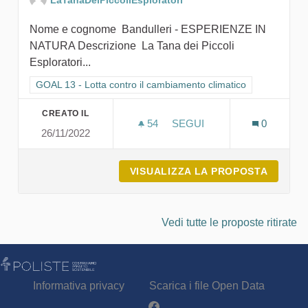
Nome e cognome Bandulleri - ESPERIENZE IN
NATURA Descrizione La Tana dei Piccoli
Esploratori...
Filtra i risultati per categoria: GOAL 13 - Lotta contro il cambi
GOAL 13 - Lotta contro il cambiamento climatico
CREATO IL
54
54 SOSTENITORI
SEGUI
0
26/11/2022
LA TANA DEI PICCOLI ES
VISUALIZZA LA PROPOSTA
LA TAN
Vedi tutte le proposte ritirate
Informativa privacy
Scarica i file Open Data