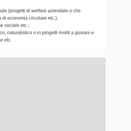
ale (progetti di welfare aziendale o che
a di economia circolare etc.);
e sociale etc.;
o, naturalistico o in progetti rivolti a giovani e
le etc.
ò essere utilizzato con un lettore di schermo, ma può essere di