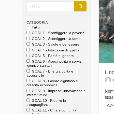
CATEGORIA
Tutti
GOAL 1 - Sconfiggere la povertà
GOAL 2 - Sconfiggere la fame
GOAL 3 - Salute e benessere
GOAL 4 - Istruzione di qualità
GOAL 5 - Parità di genere
GOAL 6 - Acqua pulita e servizi
igienico-sanitari
GOAL 7 - Energia pulita e
Il n
accessibile
GOAL 8 - Lavoro dignitoso e
crescita economica
GOAL 9 - Imprese, innovazione e
Nome
infrastrutture
titol
GOAL 10 - Ridurre le
disuguaglianze
Filt
GOAL
GOAL 11 - Città e comunità