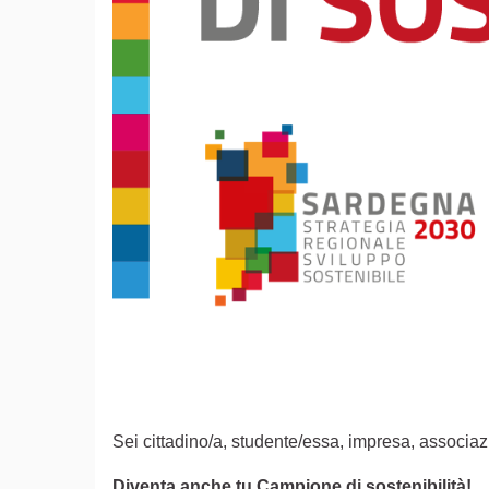
Sei cittadino/a, studente/essa, impresa, associazi
Diventa anche tu Campione di sostenibilità!