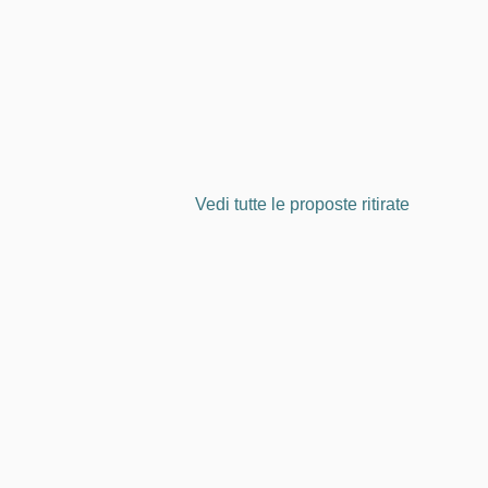
 FUTURO
ENTE PER IL LORO FUTURO
Vedi tutte le proposte ritirate