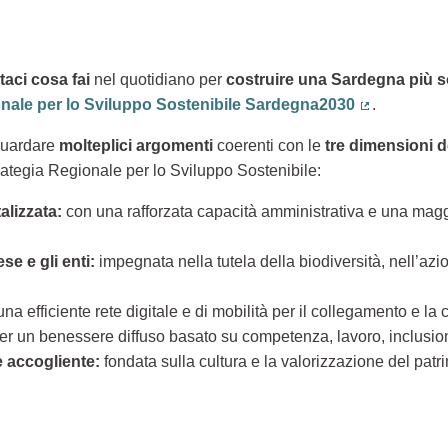
aci cosa fai
nel quotidiano per
costruire una Sardegna più s
onale per lo Sviluppo Sostenibile Sardegna2030
.
(Collegamen
guardare
molteplici argomenti
coerenti con le
tre dimensioni d
rategia Regionale per lo Sviluppo Sostenibile:
alizzata:
con una rafforzata capacità amministrativa e una maggi
e e gli enti:
impegnata nella tutela della biodiversità, nell’azio
una efficiente rete digitale e di mobilità per il collegamento e la co
er un benessere diffuso basato su competenza, lavoro, inclusio
 e accogliente:
fondata sulla cultura e la valorizzazione del patri