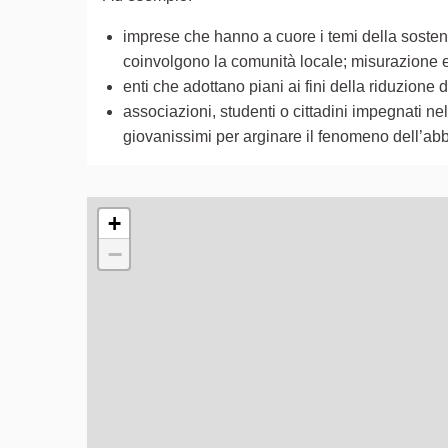
imprese che hanno a cuore i temi della sostenib
coinvolgono la comunità locale; misurazione e r
enti che adottano piani ai fini della riduzion
associazioni, studenti o cittadini impegnati nell
giovanissimi per arginare il fenomeno dell’abb
L'elemento seguente è una mappa che presenta gli e
+
−