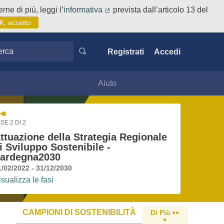
rne di più, leggi l’
informativa
prevista dall’articolo 13 del
(Collegamento esterno)
K, accetto
ca
Registrati
Accedi
Aiuto
SE 2 DI 2
ttuazione della Strategia Regionale
i Sviluppo Sostenibile -
ardegna2030
1/02/2022 - 31/12/2030
isualizza le fasi
CAMPIONI DI SOSTENIBILITÀ
Di Più