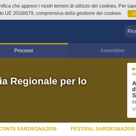
fica che approvi i nostri termini di utilizzo dei cookies. Per sape
o UE 2016/679, comprensiva della gestione dei cookies.
O
Ricer
Processi
Assemblee
FA
ia Regionale per lo
A
d
S
0
V
CONTA SARDEGNA2030
FESTIVAL SARDEGNA2030