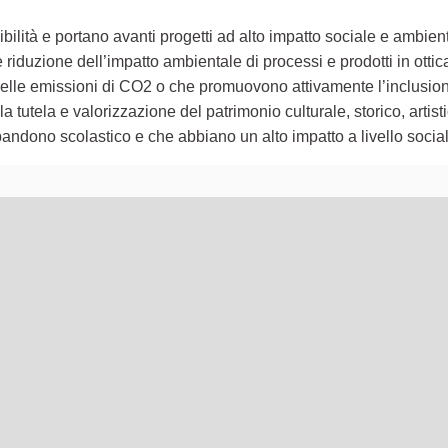
ilità e portano avanti progetti ad alto impatto sociale e ambient
iduzione dell’impatto ambientale di processi e prodotti in ottic
e delle emissioni di CO2 o che promuovono attivamente l’inclusion
a tutela e valorizzazione del patrimonio culturale, storico, artistic
andono scolastico e che abbiano un alto impatto a livello socia
lementi di questa pagina come punti della mappa. L'elemento pu