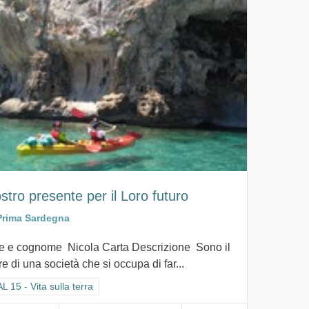
ostro presente per il Loro futuro
Prima Sardegna
 e cognome Nicola Carta Descrizione Sono il
are di una società che si occupa di far...
ra i risultati per categoria: GOAL 15 - Vita sulla terra
 15 - Vita sulla terra