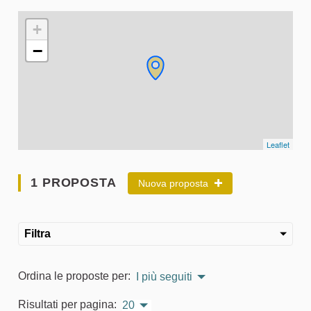
L'elemento seguente è una mappa che presenta gli elementi 
+
−
Leaflet
1 PROPOSTA
Nuova proposta
Filtra
Ordina le proposte per:
I più seguiti
Risultati per pagina:
20