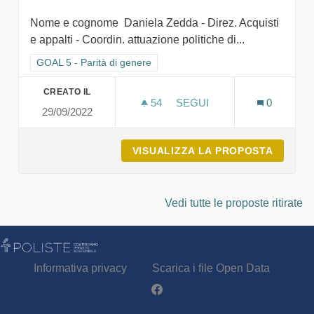
Nome e cognome Daniela Zedda - Direz. Acquisti
e appalti - Coordin. attuazione politiche di...
Filtra i risultati per categoria: GOAL 5 - Parità di genere
GOAL 5 - Parità di genere
CREATO IL
54
54 SOSTENITORI
SEGUI
0
29/09/2022
SISTEMA DI WELLNESS AZI
VISUALIZZA LA PROPOSTA
SISTEM
Vedi tutte le proposte ritirate
Informativa privacy
Scarica i file Open Data
Partecipa - Poliste su Facebook