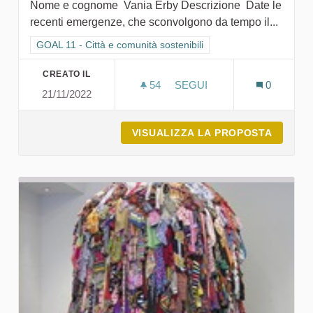
Nome e cognome Vania Erby Descrizione Date le
recenti emergenze, che sconvolgono da tempo il...
Filtra i risultati per categoria: GOAL 11 - Città e comunità sosten
GOAL 11 - Città e comunità sostenibili
CREATO IL
54
54 SOSTENITORI
SEGUI
0
21/11/2022
BAMBINI CHE PIANTANO A
VISUALIZZA LA PROPOSTA
BAMBIN