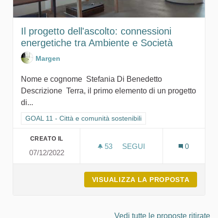
Il progetto dell'ascolto: connessioni
energetiche tra Ambiente e Società
Margen
Nome e cognome Stefania Di Benedetto
Descrizione Terra, il primo elemento di un progetto
di...
Filtra i risultati per categoria: GOAL 11 - Città e comunità sosten
GOAL 11 - Città e comunità sostenibili
CREATO IL
53
53 SOSTENITORI
SEGUI
0
07/12/2022
IL PROGETTO DELL'ASCOL
VISUALIZZA LA PROPOSTA
IL PRO
Vedi tutte le proposte ritirate