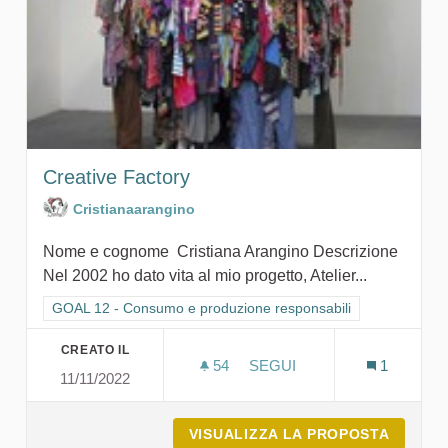
Creative Factory
Cristianaarangino
Nome e cognome Cristiana Arangino Descrizione
Nel 2002 ho dato vita al mio progetto, Atelier...
Filtra i risultati per categoria: GOAL 12 - Consumo e produzion
GOAL 12 - Consumo e produzione responsabili
CREATO IL
54
54 SOSTENITORI
SEGUI
1
11/11/2022
CREATIVE FACTORY
VISUALIZZA LA PROPOSTA
CREATI