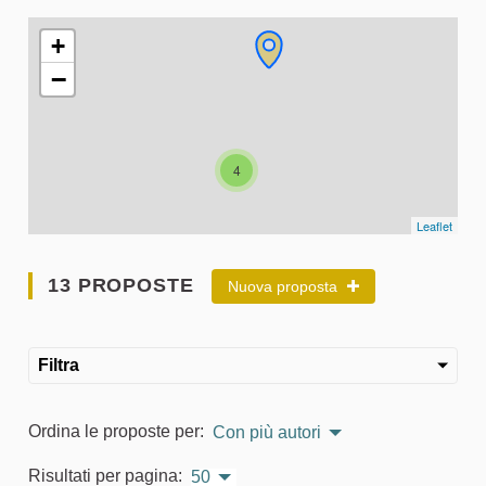
L'elemento seguente è una mappa che presenta gli elementi 
+
−
4
Leaflet
13 PROPOSTE
Nuova proposta
Filtra
Ordina le proposte per:
Con più autori
Risultati per pagina:
50