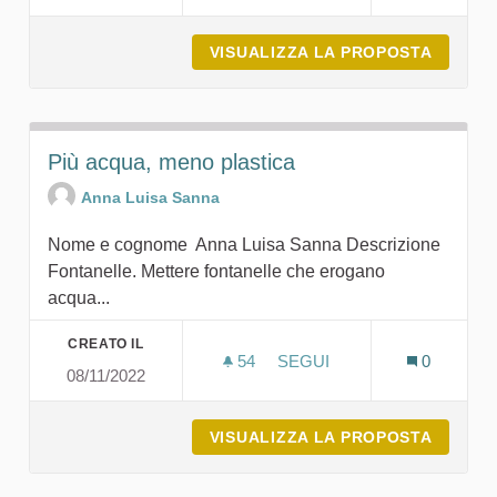
VISUALIZZA LA PROPOSTA
IL NOS
Più acqua, meno plastica
Anna Luisa Sanna
Nome e cognome Anna Luisa Sanna Descrizione
Fontanelle. Mettere fontanelle che erogano
acqua...
CREATO IL
54
54 SOSTENITORI
SEGUI
0
08/11/2022
PIÙ ACQUA, MENO PLASTI
VISUALIZZA LA PROPOSTA
PIÙ AC