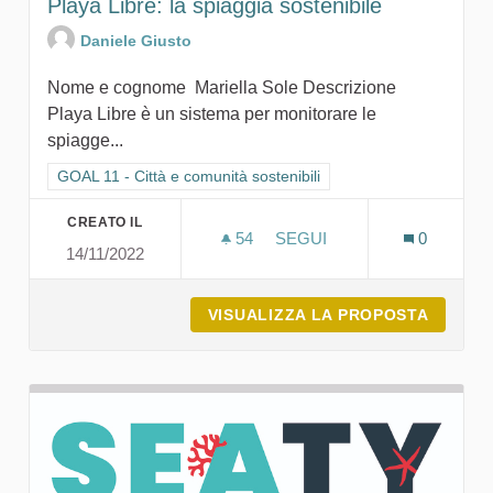
Playa Libre: la spiaggia sostenibile
Daniele Giusto
Nome e cognome Mariella Sole Descrizione
Playa Libre è un sistema per monitorare le
spiagge...
Filtra i risultati per categoria: GOAL 11 - Città e comunità sosten
GOAL 11 - Città e comunità sostenibili
CREATO IL
54
54 SOSTENITORI
SEGUI
0
14/11/2022
PLAYA LIBRE: LA SPIAGGIA
VISUALIZZA LA PROPOSTA
PLAYA 