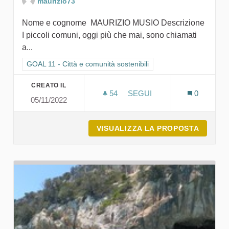
maurizio73
Nome e cognome MAURIZIO MUSIO Descrizione
I piccoli comuni, oggi più che mai, sono chiamati
a...
Filtra i risultati per categoria: GOAL 11 - Città e comunità sosten
GOAL 11 - Città e comunità sostenibili
CREATO IL
54
54 SOSTENITORI
SEGUI
0
05/11/2022
ILLUMINAMENTE & S.E.I
VISUALIZZA LA PROPOSTA
ILLUMI