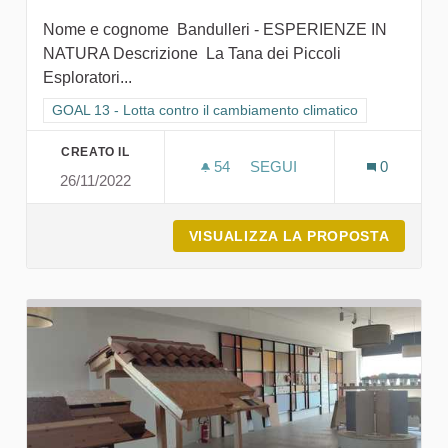
Nome e cognome Bandulleri - ESPERIENZE IN
NATURA Descrizione La Tana dei Piccoli
Esploratori...
Filtra i risultati per categoria: GOAL 13 - Lotta contro il cambi
GOAL 13 - Lotta contro il cambiamento climatico
CREATO IL
54
54 SOSTENITORI
SEGUI
0
26/11/2022
LA TANA DEI PICCOLI ES
VISUALIZZA LA PROPOSTA
LA TAN