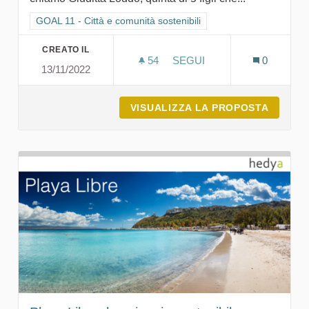
Filtra i risultati per categoria: GOAL 11 - Città e comunità sosten
GOAL 11 - Città e comunità sostenibili
CREATO IL
54
54 SOSTENITORI
SEGUI
0
13/11/2022
OSPITALITÀ SOSTENIBILE
VISUALIZZA LA PROPOSTA
OSPITA