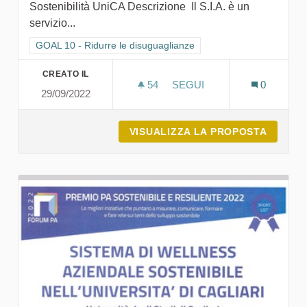
Sostenibilità UniCA Descrizione Il S.I.A. è un
servizio...
Filtra i risultati per categoria: GOAL 10 - Ridurre le disuguagli
GOAL 10 - Ridurre le disuguaglianze
CREATO IL
54
54 SOSTENITORI
SEGUI
0
29/09/2022
S.I.A. - SERVIZI PER L'I
VISUALIZZA LA PROPOSTA
S.I.A. 