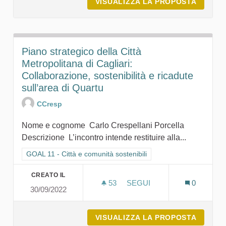
VISUALIZZA LA PROPOSTA
SISTEM
Piano strategico della Città
Metropolitana di Cagliari:
Collaborazione, sostenibilità e ricadute
sull’area di Quartu
CCresp
Nome e cognome Carlo Crespellani Porcella
Descrizione L’incontro intende restituire alla...
Filtra i risultati per categoria: GOAL 11 - Città e comunità sosten
GOAL 11 - Città e comunità sostenibili
CREATO IL
53
53 SOSTENITORI
SEGUI
0
30/09/2022
PIANO STRATEGICO DELLA 
VISUALIZZA LA PROPOSTA
PIANO 