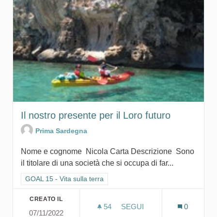
Il nostro presente per il Loro futuro
Prima Sardegna
Nome e cognome Nicola Carta Descrizione Sono
il titolare di una società che si occupa di far...
Filtra i risultati per categoria: GOAL 15 - Vita sulla terra
GOAL 15 - Vita sulla terra
CREATO IL
54
54 SOSTENITORI
SEGUI
0
07/11/2022
IL NOSTRO PRESENTE PER