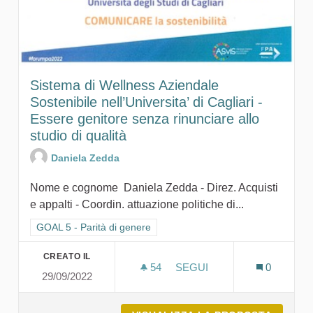
Sistema di Wellness Aziendale
Sostenibile nell’Universita’ di Cagliari -
Essere genitore senza rinunciare allo
studio di qualità
Daniela Zedda
Nome e cognome Daniela Zedda - Direz. Acquisti
e appalti - Coordin. attuazione politiche di...
Filtra i risultati per categoria: GOAL 5 - Parità di genere
GOAL 5 - Parità di genere
CREATO IL
54
54 SOSTENITORI
SEGUI
0
29/09/2022
SISTEMA DI WELLNESS AZI