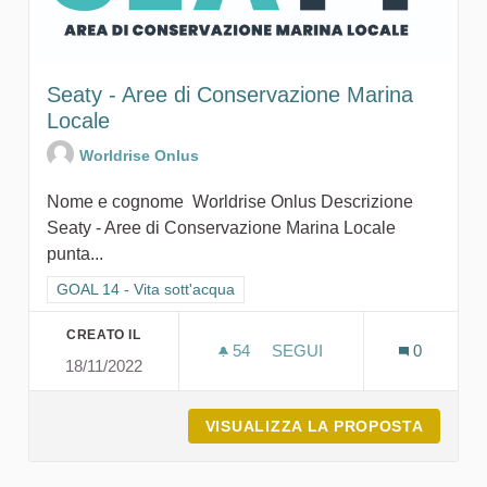
Seaty - Aree di Conservazione Marina
Locale
Worldrise Onlus
Nome e cognome Worldrise Onlus Descrizione
Seaty - Aree di Conservazione Marina Locale
punta...
Filtra i risultati per categoria: GOAL 14 - Vita sott'acqua
GOAL 14 - Vita sott'acqua
CREATO IL
54
54 SOSTENITORI
SEGUI
0
18/11/2022
SEATY - AREE DI CONSER
VISUALIZZA LA PROPOSTA
SEATY 