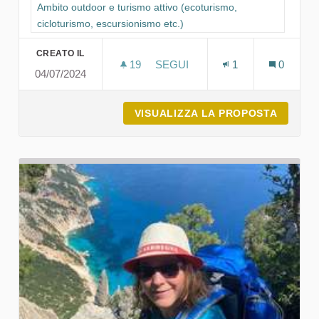
Filtra i risultati per categoria: Ambito outdoor e turismo attivo
Ambito outdoor e turismo attivo (ecoturismo,
cicloturismo, escursionismo etc.)
CREATO IL
19
19 SOSTENITORI
SEGUI
1
0
04/07/2024
ARREU IN S'ISULA
VISUALIZZA LA PROPOSTA
ARREU 