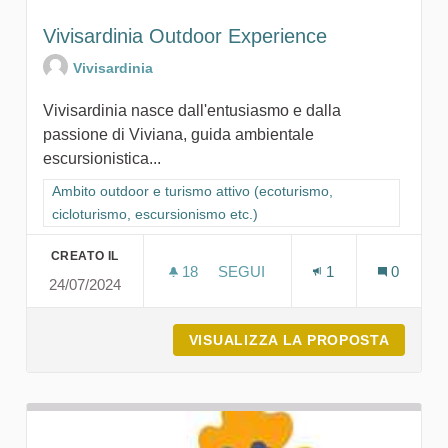
Vivisardinia Outdoor Experience
Vivisardinia
Vivisardinia nasce dall'entusiasmo e dalla
passione di Viviana, guida ambientale
escursionistica...
Filtra i risultati per categoria: Ambito outdoor e turismo attivo
Ambito outdoor e turismo attivo (ecoturismo,
cicloturismo, escursionismo etc.)
CREATO IL
18
18 SOSTENITORI
SEGUI
1
0
24/07/2024
VIVISARDINIA OUTDOOR EXPE
VISUALIZZA LA PROPOSTA
VIVISA