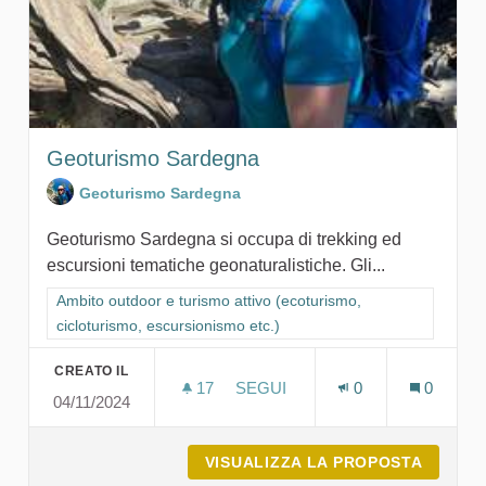
Geoturismo Sardegna
Geoturismo Sardegna
Geoturismo Sardegna si occupa di trekking ed
escursioni tematiche geonaturalistiche. Gli...
Filtra i risultati per categoria: Ambito outdoor e turismo attivo
Ambito outdoor e turismo attivo (ecoturismo,
cicloturismo, escursionismo etc.)
CREATO IL
17
17 SOSTENITORI
SEGUI
0
0
04/11/2024
GEOTURISMO SARDEGNA
VISUALIZZA LA PROPOSTA
GEOTU