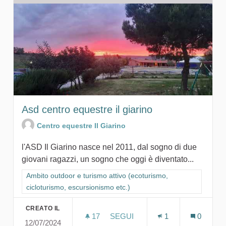
Asd centro equestre il giarino
Centro equestre Il Giarino
l'ASD Il Giarino nasce nel 2011, dal sogno di due
giovani ragazzi, un sogno che oggi è diventato...
Filtra i risultati per categoria: Ambito outdoor e turismo attivo
Ambito outdoor e turismo attivo (ecoturismo,
cicloturismo, escursionismo etc.)
CREATO IL
17
17 SOSTENITORI
SEGUI
1
0
12/07/2024
ASD CENTRO EQUESTRE IL GI