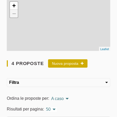
L'elemento seguente è una mappa che presenta gli elementi 
+
−
Leaflet
4 PROPOSTE
Nuova proposta
Filtra
Ordina le proposte per:
A caso
Risultati per pagina:
50