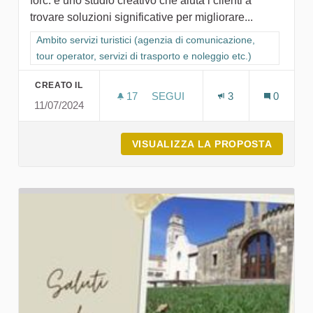
forc. è uno studio creativo che aiuta i clienti a
trovare soluzioni significative per migliorare...
Filtra i risultati per categoria: Ambito servizi turistici (agenzia
Ambito servizi turistici (agenzia di comunicazione,
tour operator, servizi di trasporto e noleggio etc.)
CREATO IL
17
17 SOSTENITORI
SEGUI
3
0
11/07/2024
FORC. CREATIVE STUDIO
VISUALIZZA LA PROPOSTA
FORC. 