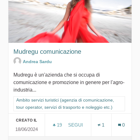
Mudregu comunicazione
Andrea Sardu
Mudregu è un'azienda che si occupa di
comunicazione e promozione in genere per l'agro-
industria...
Filtra i risultati per categoria: Ambito servizi turistici (agenzia
Ambito servizi turistici (agenzia di comunicazione,
tour operator, servizi di trasporto e noleggio etc.)
CREATO IL
19
19 SOSTENITORI
SEGUI
1
0
18/06/2024
MUDREGU COMUNICAZIONE