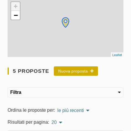
L'elemento seguente è una mappa che presenta gli elementi 
+
−
Leaflet
5 PROPOSTE
Nuova proposta
Filtra
Ordina le proposte per:
le più recenti
Risultati per pagina:
20