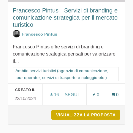
Francesco Pintus - Servizi di branding e
comunicazione strategica per il mercato
turistico
Francesco Pintus
Francesco Pintus offre servizi di branding e
comunicazione strategica pensati per valorizzare
il...
Filtra i risultati per categoria: Ambito servizi turistici (agenzia
Ambito servizi turistici (agenzia di comunicazione,
tour operator, servizi di trasporto e noleggio etc.)
CREATO IL
16
16 SOSTENITORI
SEGUI
0
0
22/10/2024
FRANCESCO PINTUS - SERVIZI
VISUALIZZA LA PROPOSTA
FRANCE