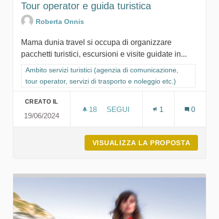
Tour operator e guida turistica
Roberta Onnis
Mama dunia travel si occupa di organizzare
pacchetti turistici, escursioni e visite guidate in...
Filtra i risultati per categoria: Ambito servizi turistici (agenzia
Ambito servizi turistici (agenzia di comunicazione,
tour operator, servizi di trasporto e noleggio etc.)
CREATO IL
18
18 SOSTENITORI
SEGUI
1
0
19/06/2024
TOUR OPERATOR E GUIDA TUR
VISUALIZZA LA PROPOSTA
TOUR O