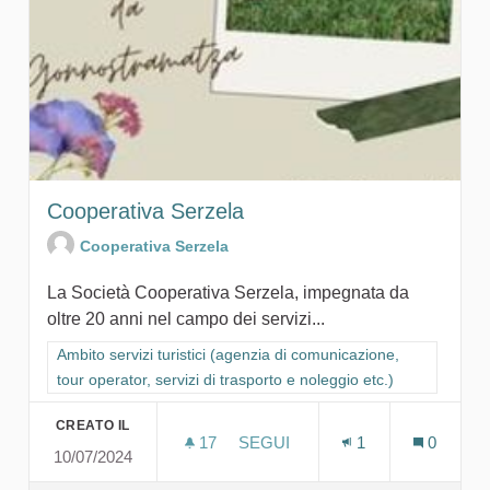
Cooperativa Serzela
Cooperativa Serzela
La Società Cooperativa Serzela, impegnata da
oltre 20 anni nel campo dei servizi...
Filtra i risultati per categoria: Ambito servizi turistici (agenzia
Ambito servizi turistici (agenzia di comunicazione,
tour operator, servizi di trasporto e noleggio etc.)
CREATO IL
17
17 SOSTENITORI
SEGUI
1
0
10/07/2024
COOPERATIVA SERZELA