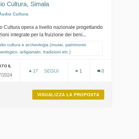
io Cultura, Simala
Audio Cultura
o Cultura opera a livello nazionale progettando
ioni integrate per la fruizione dei beni...
io archeologico, artigianato, tradizioni etc.)
ra i risultati per categoria: Ambito cultura e archeologia (musei, patrimon
ito cultura e archeologia (musei, patrimonio
eologico, artigianato, tradizioni etc.)
TO IL
17
17 SOSTENITORI
SEGUI
1
0
7/2024
LOGIA E BENI CUTURALI
AUDIO CULTURA, SIMALA
LLANOVAFRANCA ARCHEOLOGIA E BENI CUTURALI
VISUALIZZA LA PROPOSTA
AUDIO CULTURA