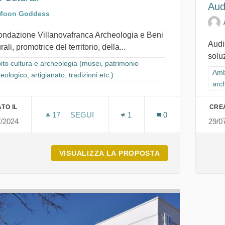
Aud
Moon Goddess
ondazione Villanovafranca Archeologia e Beni
Audi
rali, promotrice del territorio, della...
soluz
ra i risultati per categoria: Ambito cultura e archeologia (musei, patrimon
to cultura e archeologia (musei, patrimonio
Filt
Amb
eologico, artigianato, tradizioni etc.)
arch
TO IL
CREA
17
17 SOSTENITORI
SEGUI
1
0
7/2024
29/0
FONDAZIONE VILLANOVAFRANCA ARCHEO
VISUALIZZA LA PROPOSTA
FONDAZIONE VI