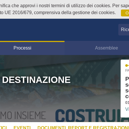
fica che approvi i nostri termini di utilizzo dei cookies. Per sape
o UE 2016/679, comprensiva della gestione dei cookies.
O
Ricer
Processi
Assemblee
FA
 DESTINAZIONE
P
s
s
c
0
V
ICI
EVENTI
DOCUMENTI, REPORT E REGISTRAZIONI