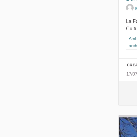
La F
Cultu
Filt
Ambi
arch
CREA
17/0