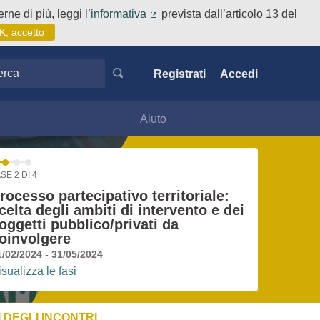
rne di più, leggi l’
informativa
prevista dall’articolo 13 del
(Collegamento esterno)
K, accetto
ca
Registrati
Accedi
Aiuto
SE 2 DI 4
rocesso partecipativo territoriale:
celta degli ambiti di intervento e dei
oggetti pubblico/privati da
oinvolgere
1/02/2024 - 31/05/2024
isualizza le fasi
 DEGLI INCONTRI