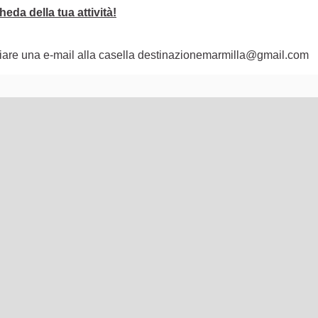
eda della tua attività!
nviare una e-mail alla casella destinazionemarmilla@gmail.com
lementi di questa pagina come punti della mappa. L'elemento pu