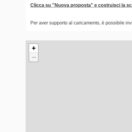
Clicca su "Nuova proposta" e costruisci la sch
Per aver supporto al caricamento, è possibile i
L'elemento seguente è una mappa che presenta gli e
+
−