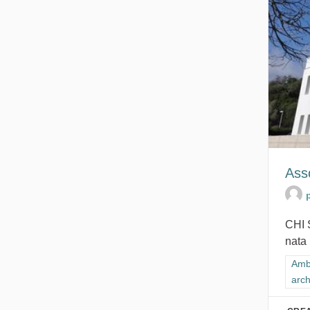
Ass
CHI 
nata 
Filt
Ambi
arch