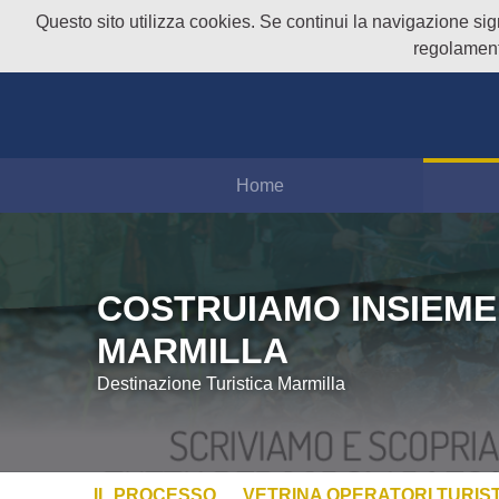
Questo sito utilizza cookies. Se continui la navigazione signi
regolament
Home
COSTRUIAMO INSIEME
MARMILLA
Destinazione Turistica Marmilla
IL PROCESSO
VETRINA OPERATORI TURIST