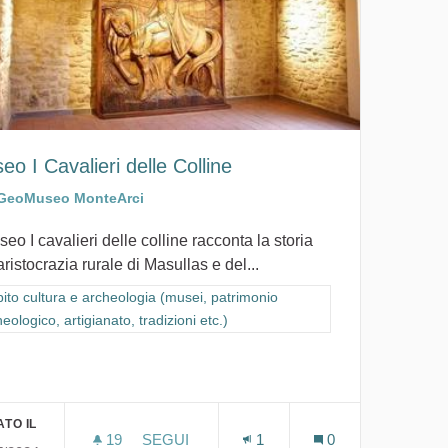
eo I Cavalieri delle Colline
GeoMuseo MonteArci
seo I cavalieri delle colline racconta la storia
aristocrazia rurale di Masullas e del...
ra i risultati per categoria: Ambito cultura e archeologia (musei, patrimon
ito cultura e archeologia (musei, patrimonio
eologico, artigianato, tradizioni etc.)
io archeologico, artigianato, tradizioni etc.)
TO IL
19
19 SOSTENITORI
SEGUI
1
0