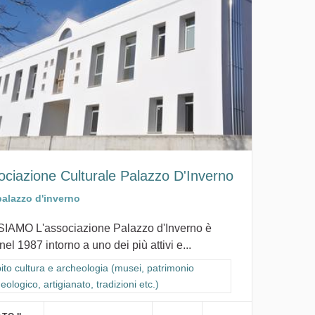
ociazione Culturale Palazzo D'Inverno
palazzo d'inverno
SIAMO L'associazione Palazzo d'Inverno è
nel 1987 intorno a uno dei più attivi e...
ra i risultati per categoria: Ambito cultura e archeologia (musei, patrimon
to cultura e archeologia (musei, patrimonio
eologico, artigianato, tradizioni etc.)