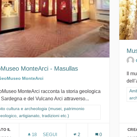
Mus
Museo MonteArci - Masullas
Il mu
GeoMuseo MonteArci
dell’
Filt
Amb
eoMuseo MonteArci racconta la storia geologica
arch
 Sardegna e del Vulcano Arci attraverso...
ra i risultati per categoria: Ambito cultura e archeologia (musei, patrimon
to cultura e archeologia (musei, patrimonio
eologico, artigianato, tradizioni etc.)
TO IL
CREA
18
18 SOSTENITORI
SEGUI
2
0