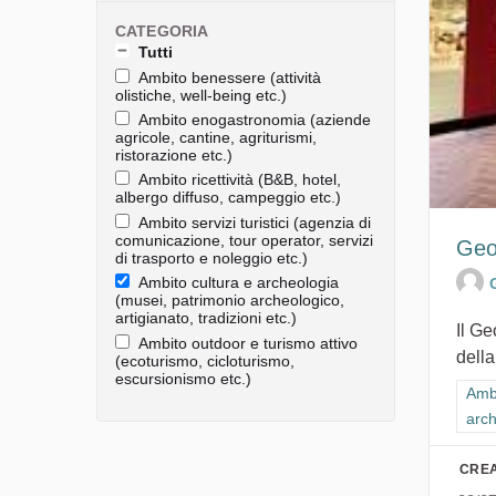
CATEGORIA
Tutti
Ambito benessere (attività
olistiche, well-being etc.)
Ambito enogastronomia (aziende
agricole, cantine, agriturismi,
ristorazione etc.)
Ambito ricettività (B&B, hotel,
albergo diffuso, campeggio etc.)
Ambito servizi turistici (agenzia di
comunicazione, tour operator, servizi
Geo
di trasporto e noleggio etc.)
Ambito cultura e archeologia
(musei, patrimonio archeologico,
artigianato, tradizioni etc.)
Il G
Ambito outdoor e turismo attivo
della
(ecoturismo, cicloturismo,
escursionismo etc.)
Filt
Ambi
arch
CREA