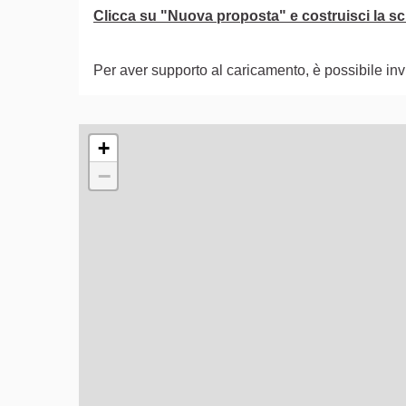
Clicca su "Nuova proposta" e costruisci la sch
Per aver supporto al caricamento, è possibile i
L'elemento seguente è una mappa che presenta gli e
+
−