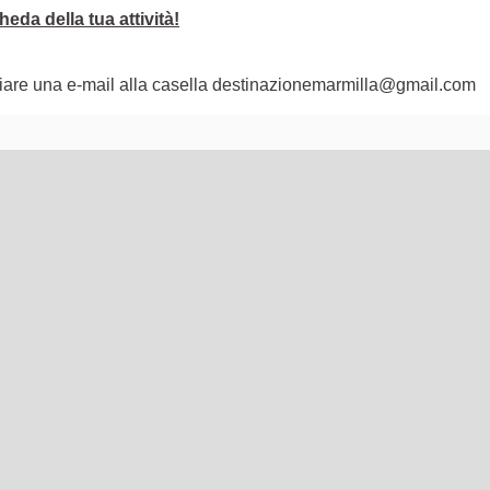
eda della tua attività!
nviare una e-mail alla casella destinazionemarmilla@gmail.com
lementi di questa pagina come punti della mappa. L'elemento pu