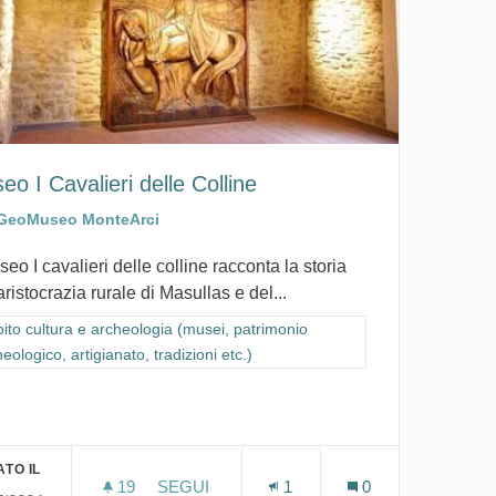
eo I Cavalieri delle Colline
GeoMuseo MonteArci
seo I cavalieri delle colline racconta la storia
aristocrazia rurale di Masullas e del...
ra i risultati per categoria: Ambito cultura e archeologia (musei, patrimon
ito cultura e archeologia (musei, patrimonio
eologico, artigianato, tradizioni etc.)
io archeologico, artigianato, tradizioni etc.)
TO IL
19
19 SOSTENITORI
SEGUI
1
0