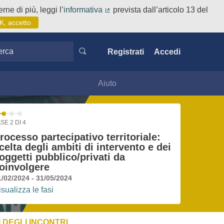
rne di più, leggi l’
informativa
prevista dall’articolo 13 del
(Collegamento esterno)
K, accetto
ca
Registrati
Accedi
Aiuto
SE 2 DI 4
rocesso partecipativo territoriale:
celta degli ambiti di intervento e dei
oggetti pubblico/privati da
oinvolgere
1/02/2024 - 31/05/2024
isualizza le fasi
 DEGLI INCONTRI