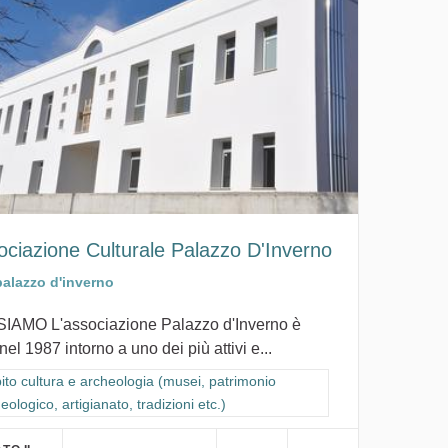
ociazione Culturale Palazzo D'Inverno
palazzo d'inverno
SIAMO L'associazione Palazzo d'Inverno è
nel 1987 intorno a uno dei più attivi e...
ra i risultati per categoria: Ambito cultura e archeologia (musei, patrimon
to cultura e archeologia (musei, patrimonio
eologico, artigianato, tradizioni etc.)