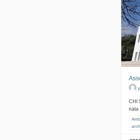
Ass
CHI 
nata 
Filt
Ambi
arch