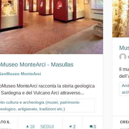
Mus
Museo MonteArci - Masullas
Il mu
GeoMuseo MonteArci
dell’
Filt
Amb
eoMuseo MonteArci racconta la storia geologica
arch
 Sardegna e del Vulcano Arci attraverso...
ra i risultati per categoria: Ambito cultura e archeologia (musei, patrimon
to cultura e archeologia (musei, patrimonio
eologico, artigianato, tradizioni etc.)
TO IL
CREA
18
18 SOSTENITORI
SEGUI
2
0