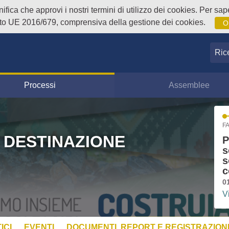
fica che approvi i nostri termini di utilizzo dei cookies. Per sape
o UE 2016/679, comprensiva della gestione dei cookies.
O
Ricer
Processi
Assemblee
FA
 DESTINAZIONE
P
s
s
c
0
V
ICI
EVENTI
DOCUMENTI, REPORT E REGISTRAZIONI