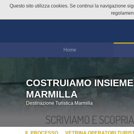
Questo sito utilizza cookies. Se continui la navigazione signi
regolament
Home
COSTRUIAMO INSIEME
MARMILLA
Destinazione Turistica Marmilla
IL PROCESSO
VETRINA OPERATORI TURIST