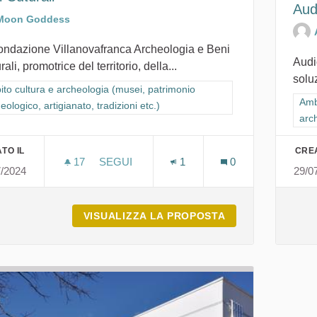
Aud
Moon Goddess
ondazione Villanovafranca Archeologia e Beni
Audi
rali, promotrice del territorio, della...
soluz
ra i risultati per categoria: Ambito cultura e archeologia (musei, patrimon
to cultura e archeologia (musei, patrimonio
Filt
Amb
eologico, artigianato, tradizioni etc.)
arch
TO IL
CREA
17
17 SOSTENITORI
SEGUI
1
0
7/2024
29/0
FONDAZIONE VILLANOVAFRANCA ARCHEO
VISUALIZZA LA PROPOSTA
FONDAZIONE VI