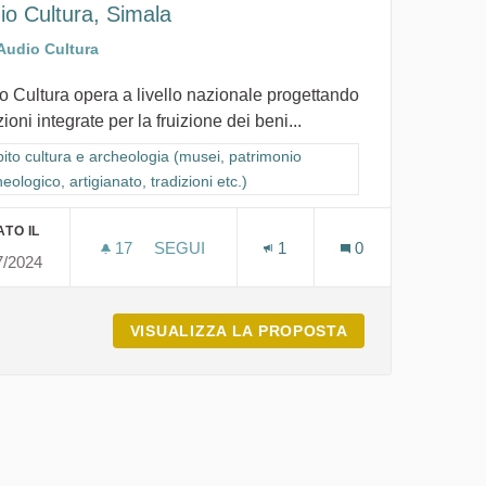
io Cultura, Simala
Audio Cultura
o Cultura opera a livello nazionale progettando
ioni integrate per la fruizione dei beni...
io archeologico, artigianato, tradizioni etc.)
ra i risultati per categoria: Ambito cultura e archeologia (musei, patrimon
ito cultura e archeologia (musei, patrimonio
eologico, artigianato, tradizioni etc.)
TO IL
17
17 SOSTENITORI
SEGUI
1
0
7/2024
LOGIA E BENI CUTURALI
AUDIO CULTURA, SIMALA
LLANOVAFRANCA ARCHEOLOGIA E BENI CUTURALI
VISUALIZZA LA PROPOSTA
AUDIO CULTURA