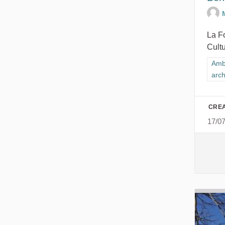
La F
Cultu
Filt
Ambi
arch
CREA
17/0