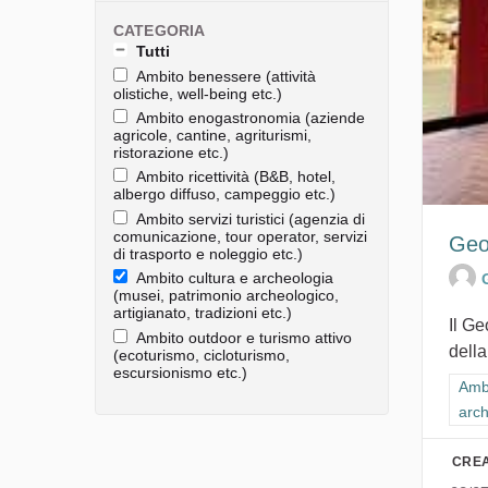
CATEGORIA
Tutti
Ambito benessere (attività
olistiche, well-being etc.)
Ambito enogastronomia (aziende
agricole, cantine, agriturismi,
ristorazione etc.)
Ambito ricettività (B&B, hotel,
albergo diffuso, campeggio etc.)
Ambito servizi turistici (agenzia di
comunicazione, tour operator, servizi
Geo
di trasporto e noleggio etc.)
Ambito cultura e archeologia
(musei, patrimonio archeologico,
artigianato, tradizioni etc.)
Il G
Ambito outdoor e turismo attivo
della
(ecoturismo, cicloturismo,
escursionismo etc.)
Filt
Ambi
arch
CREA