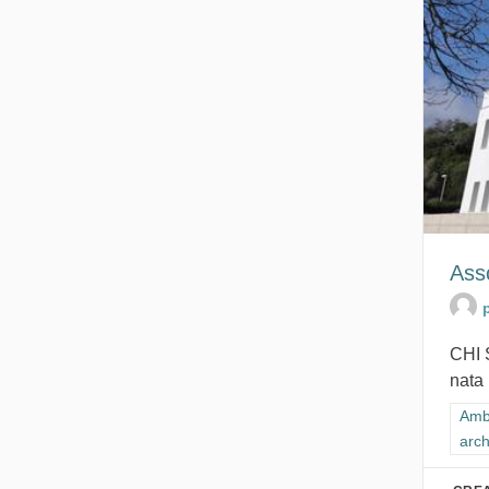
Ass
CHI 
nata 
Filt
Ambi
arch