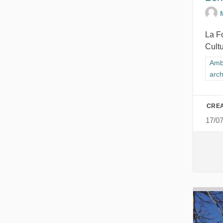
La F
Cultu
Filt
Ambi
arch
CREA
17/0