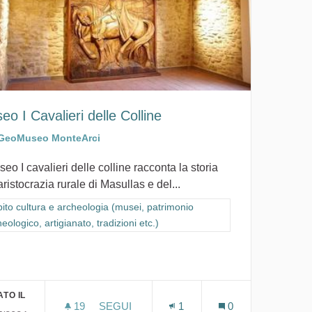
eo I Cavalieri delle Colline
GeoMuseo MonteArci
seo I cavalieri delle colline racconta la storia
aristocrazia rurale di Masullas e del...
ra i risultati per categoria: Ambito cultura e archeologia (musei, patrimon
ito cultura e archeologia (musei, patrimonio
eologico, artigianato, tradizioni etc.)
io archeologico, artigianato, tradizioni etc.)
TO IL
19
19 SOSTENITORI
SEGUI
1
0