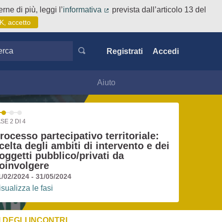
rne di più, leggi l’
informativa
prevista dall’articolo 13 del
(Collegamento esterno)
K, accetto
ca
Registrati
Accedi
Aiuto
SE 2 DI 4
rocesso partecipativo territoriale:
celta degli ambiti di intervento e dei
oggetti pubblico/privati da
oinvolgere
1/02/2024 - 31/05/2024
isualizza le fasi
 DEGLI INCONTRI