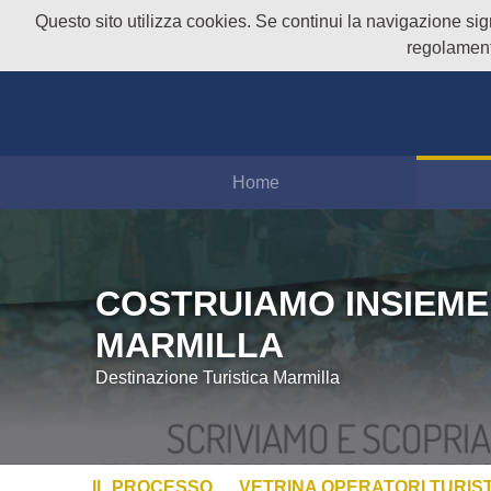
Questo sito utilizza cookies. Se continui la navigazione signi
regolament
Home
COSTRUIAMO INSIEME
MARMILLA
Destinazione Turistica Marmilla
IL PROCESSO
VETRINA OPERATORI TURIST