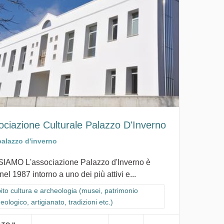
ociazione Culturale Palazzo D'Inverno
palazzo d'inverno
SIAMO L'associazione Palazzo d'Inverno è
nel 1987 intorno a uno dei più attivi e...
ra i risultati per categoria: Ambito cultura e archeologia (musei, patrimon
to cultura e archeologia (musei, patrimonio
eologico, artigianato, tradizioni etc.)