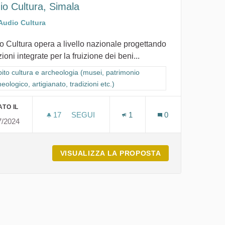
io Cultura, Simala
Audio Cultura
o Cultura opera a livello nazionale progettando
ioni integrate per la fruizione dei beni...
io archeologico, artigianato, tradizioni etc.)
ra i risultati per categoria: Ambito cultura e archeologia (musei, patrimon
ito cultura e archeologia (musei, patrimonio
eologico, artigianato, tradizioni etc.)
TO IL
17
17 SOSTENITORI
SEGUI
1
0
7/2024
LOGIA E BENI CUTURALI
AUDIO CULTURA, SIMALA
LLANOVAFRANCA ARCHEOLOGIA E BENI CUTURALI
VISUALIZZA LA PROPOSTA
AUDIO CULTURA