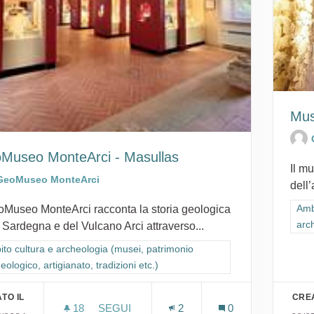
Mus
Museo MonteArci - Masullas
Il mu
GeoMuseo MonteArci
dell’
Filt
Amb
eoMuseo MonteArci racconta la storia geologica
arch
 Sardegna e del Vulcano Arci attraverso...
ra i risultati per categoria: Ambito cultura e archeologia (musei, patrimon
to cultura e archeologia (musei, patrimonio
eologico, artigianato, tradizioni etc.)
TO IL
CREA
18
18 SOSTENITORI
SEGUI
2
0