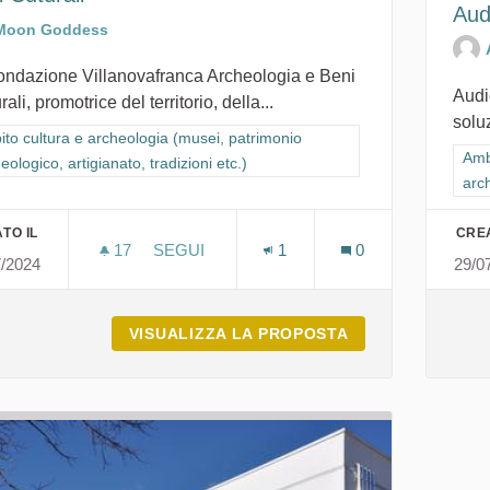
Aud
Moon Goddess
ondazione Villanovafranca Archeologia e Beni
Audi
rali, promotrice del territorio, della...
soluz
ra i risultati per categoria: Ambito cultura e archeologia (musei, patrimon
to cultura e archeologia (musei, patrimonio
Filt
Amb
eologico, artigianato, tradizioni etc.)
arch
TO IL
CREA
17
17 SOSTENITORI
SEGUI
1
0
7/2024
29/0
FONDAZIONE VILLANOVAFRANCA ARCHEO
VISUALIZZA LA PROPOSTA
FONDAZIONE VI