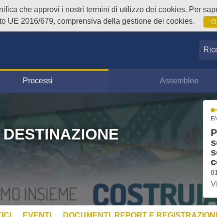
fica che approvi i nostri termini di utilizzo dei cookies. Per sape
o UE 2016/679, comprensiva della gestione dei cookies.
O
Ricer
Processi
Assemblee
FA
 DESTINAZIONE
P
s
s
c
0
V
ICI
EVENTI
DOCUMENTI, REPORT E REGISTRAZIONI