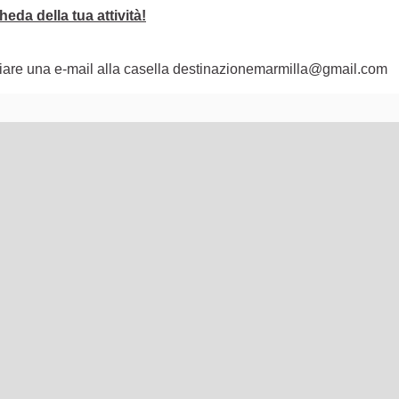
eda della tua attività!
nviare una e-mail alla casella destinazionemarmilla@gmail.com
lementi di questa pagina come punti della mappa. L'elemento pu