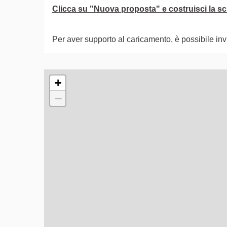
Clicca su "Nuova proposta" e costruisci la sch
Per aver supporto al caricamento, è possibile i
L'elemento seguente è una mappa che presenta gli e
+
−