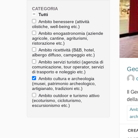
CATEGORIA
Tutti
Ambito benessere (attività
olistiche, well-being etc.)
Ambito enogastronomia (aziende
agricole, cantine, agriturismi,
ristorazione etc.)
Ambito ricettività (B&B, hotel,
albergo diffuso, campeggio etc.)
Ambito servizi turistici (agenzia di
comunicazione, tour operator, servizi
Geo
di trasporto e noleggio etc.)
Ambito cultura e archeologia
(musei, patrimonio archeologico,
artigianato, tradizioni etc.)
Il G
Ambito outdoor e turismo attivo
della
(ecoturismo, cicloturismo,
escursionismo etc.)
Filt
Ambi
arch
CREA