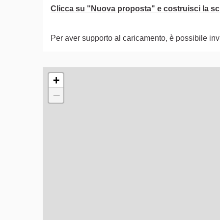
Clicca su "Nuova proposta" e costruisci la sch
Per aver supporto al caricamento, è possibile i
L'elemento seguente è una mappa che presenta gli e
+
−