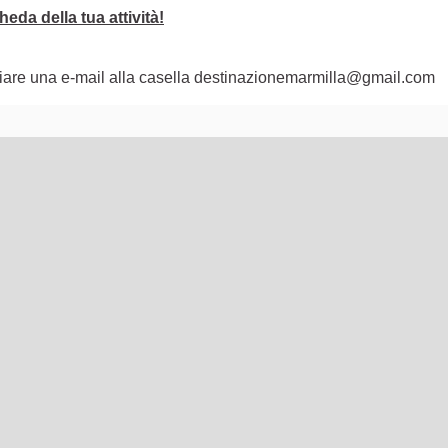
eda della tua attività!
nviare una e-mail alla casella destinazionemarmilla@gmail.com
lementi di questa pagina come punti della mappa. L'elemento pu