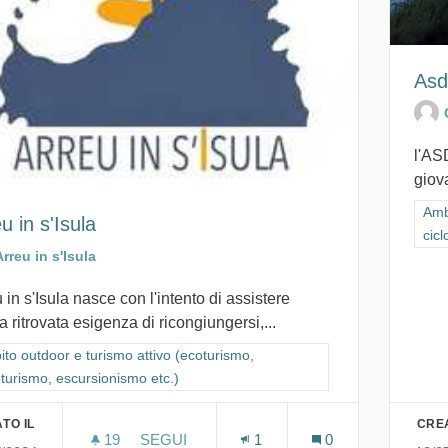
Asd
l'AS
giov
Filt
Amb
u in s'Isula
cicl
Arreu in s'Isula
 in s'Isula nasce con l'intento di assistere
a ritrovata esigenza di ricongiungersi,...
ra i risultati per categoria: Ambito outdoor e turismo attivo (ecoturismo,
to outdoor e turismo attivo (ecoturismo,
oturismo, escursionismo etc.)
TO IL
CREA
19
19 SOSTENITORI
SEGUI
1
0