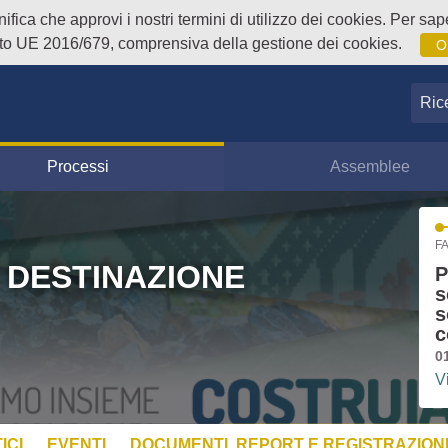
fica che approvi i nostri termini di utilizzo dei cookies. Per sape
o UE 2016/679, comprensiva della gestione dei cookies.
O
Ricer
Processi
Assemblee
FA
 DESTINAZIONE
P
s
s
c
0
V
ICI
EVENTI
DOCUMENTI, REPORT E REGISTRAZIONI