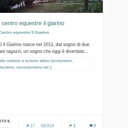
 centro equestre il giarino
Centro equestre Il Giarino
D Il Giarino nasce nel 2011, dal sogno di due
ani ragazzi, un sogno che oggi è diventato...
ra i risultati per categoria: Ambito outdoor e turismo attivo (ecoturismo,
ito outdoor e turismo attivo (ecoturismo,
oturismo, escursionismo etc.)
 cicloturismo, escursionismo etc.)
TO IL
17
17 SOSTENITORI
SEGUI
1
0