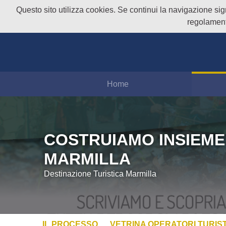
Questo sito utilizza cookies. Se continui la navigazione signi
regolament
Home
COSTRUIAMO INSIEME
MARMILLA
Destinazione Turistica Marmilla
IL PROCESSO
VETRINA OPERATORI TURIST