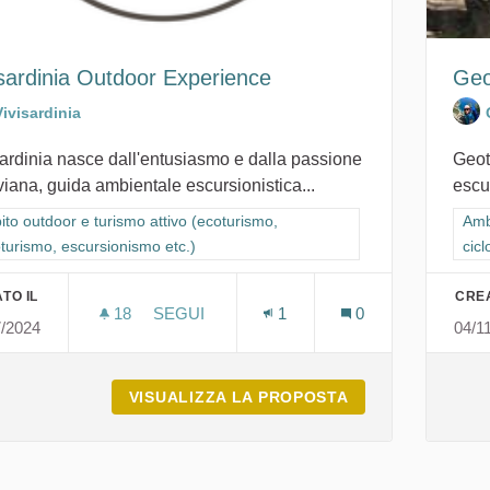
isardinia Outdoor Experience
Geo
Vivisardinia
ardinia nasce dall'entusiasmo e dalla passione
Geot
viana, guida ambientale escursionistica...
escur
ra i risultati per categoria: Ambito outdoor e turismo attivo (ecoturismo,
to outdoor e turismo attivo (ecoturismo,
Filt
Amb
oturismo, escursionismo etc.)
cicl
TO IL
CREA
18
18 SOSTENITORI
SEGUI
1
0
7/2024
04/1
VIVISARDINIA OUTDOOR EXPERIENCE
VISUALIZZA LA PROPOSTA
VIVISARDINIA O