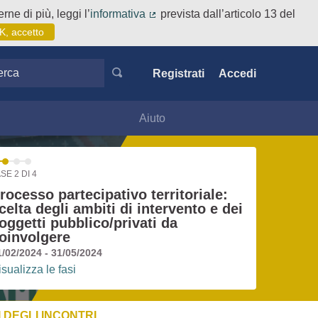
rne di più, leggi l’
informativa
prevista dall’articolo 13 del
(Collegamento esterno)
K, accetto
ca
Registrati
Accedi
Aiuto
SE 2 DI 4
rocesso partecipativo territoriale:
celta degli ambiti di intervento e dei
oggetti pubblico/privati da
oinvolgere
1/02/2024 - 31/05/2024
isualizza le fasi
 DEGLI INCONTRI