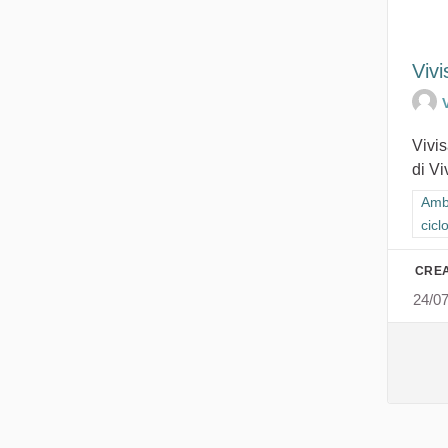
Viv
Vivis
di Vi
Filt
Ambi
cicl
CREA
24/0