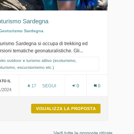
turismo Sardegna
Geoturismo Sardegna
urismo Sardegna si occupa di trekking ed
sioni tematiche geonaturalistiche. Gli...
 cicloturismo, escursionismo etc.)
ra i risultati per categoria: Ambito outdoor e turismo attivo (ecoturismo,
ito outdoor e turismo attivo (ecoturismo,
oturismo, escursionismo etc.)
TO IL
17
17 SOSTENITORI
SEGUI
0
0
1/2024
GEOTURISMO SARDEGNA
UTDOOR EXPERIENCE
VISUALIZZA LA PROPOSTA
GEOTURISMO S
Vedi tutte le proposte ritirate