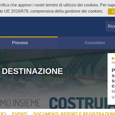
fica che approvi i nostri termini di utilizzo dei cookies. Per sape
o UE 2016/679, comprensiva della gestione dei cookies.
O
Ricer
Processi
Assemblee
FA
 DESTINAZIONE
P
s
s
c
0
V
ICI
EVENTI
DOCUMENTI, REPORT E REGISTRAZIONI