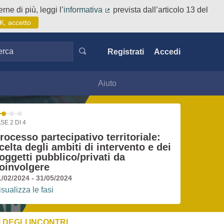
rne di più, leggi l’
informativa
prevista dall’articolo 13 del
(Collegamento esterno)
K, accetto
ca
Registrati
Accedi
Aiuto
SE 2 DI 4
rocesso partecipativo territoriale:
celta degli ambiti di intervento e dei
oggetti pubblico/privati da
oinvolgere
1/02/2024 - 31/05/2024
isualizza le fasi
 DEGLI INCONTRI