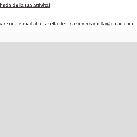
eda della tua attività!
nviare una e-mail alla casella destinazionemarmilla@gmail.com
lementi di questa pagina come punti della mappa. L'elemento pu