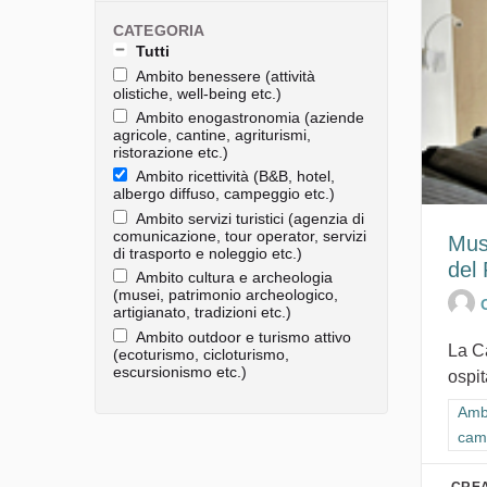
CATEGORIA
Tutti
Ambito benessere (attività
olistiche, well-being etc.)
Ambito enogastronomia (aziende
agricole, cantine, agriturismi,
ristorazione etc.)
Ambito ricettività (B&B, hotel,
albergo diffuso, campeggio etc.)
Ambito servizi turistici (agenzia di
comunicazione, tour operator, servizi
Mus
di trasporto e noleggio etc.)
del
Ambito cultura e archeologia
(musei, patrimonio archeologico,
artigianato, tradizioni etc.)
Ambito outdoor e turismo attivo
La C
(ecoturismo, cicloturismo,
escursionismo etc.)
ospit
Filt
Ambi
cam