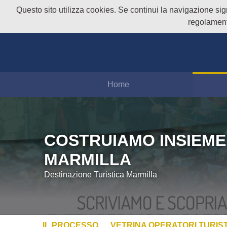
Questo sito utilizza cookies. Se continui la navigazione signi
regolament
Home
COSTRUIAMO INSIEME
MARMILLA
Destinazione Turistica Marmilla
IL PROCESSO
VETRINA OPERATORI TURIST