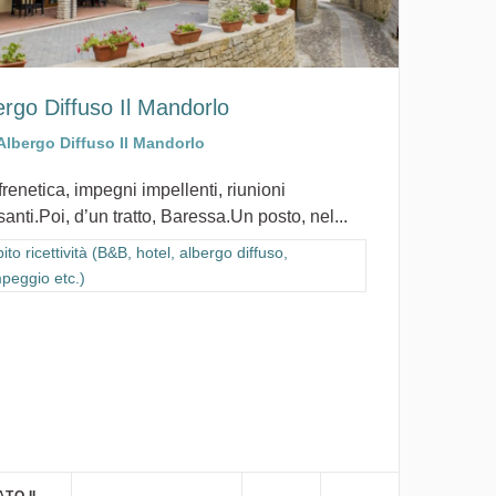
ergo Diffuso Il Mandorlo
Albergo Diffuso Il Mandorlo
frenetica, impegni impellenti, riunioni
anti.Poi, d’un tratto, Baressa.Un posto, nel...
ra i risultati per categoria: Ambito ricettività (B&B, hotel, albergo diffus
to ricettività (B&B, hotel, albergo diffuso,
peggio etc.)
, campeggio etc.)