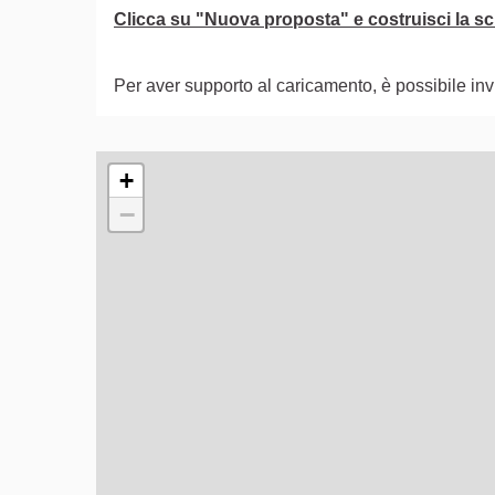
Clicca su "Nuova proposta" e costruisci la sch
Per aver supporto al caricamento, è possibile i
L'elemento seguente è una mappa che presenta gli e
+
−