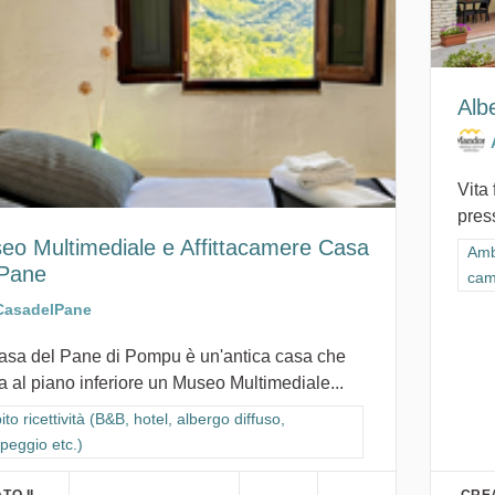
Alb
Vita 
press
eo Multimediale e Affittacamere Casa
Filt
Ambi
 Pane
cam
CasadelPane
asa del Pane di Pompu è un'antica casa che
a al piano inferiore un Museo Multimediale...
ra i risultati per categoria: Ambito ricettività (B&B, hotel, albergo diffuso
to ricettività (B&B, hotel, albergo diffuso,
peggio etc.)