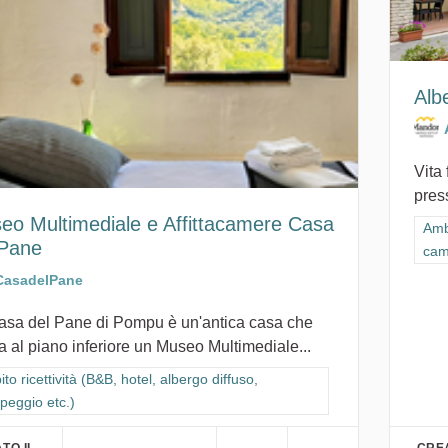
Alb
Vita 
press
eo Multimediale e Affittacamere Casa
Filt
Ambi
 Pane
cam
CasadelPane
asa del Pane di Pompu è un'antica casa che
a al piano inferiore un Museo Multimediale...
ra i risultati per categoria: Ambito ricettività (B&B, hotel, albergo diffuso
to ricettività (B&B, hotel, albergo diffuso,
peggio etc.)