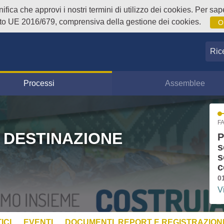
fica che approvi i nostri termini di utilizzo dei cookies. Per sape
o UE 2016/679, comprensiva della gestione dei cookies.
O
Ricer
Processi
Assemblee
FA
 DESTINAZIONE
P
s
s
c
0
V
ICI
EVENTI
DOCUMENTI, REPORT E REGISTRAZIONI