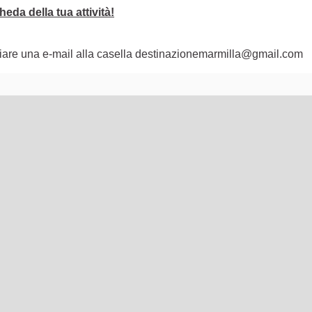
eda della tua attività!
nviare una e-mail alla casella destinazionemarmilla@gmail.com
lementi di questa pagina come punti della mappa. L'elemento pu