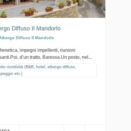
ergo Diffuso Il Mandorlo
Albergo Diffuso Il Mandorlo
frenetica, impegni impellenti, riunioni
anti.Poi, d’un tratto, Baressa.Un posto, nel...
ra i risultati per categoria: Ambito ricettività (B&B, hotel, albergo diffus
to ricettività (B&B, hotel, albergo diffuso,
peggio etc.)
, campeggio etc.)