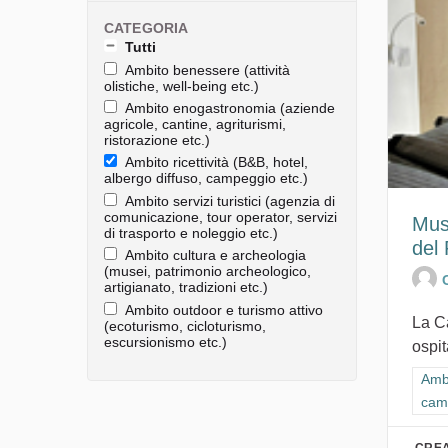
CATEGORIA
Tutti
Ambito benessere (attività
olistiche, well-being etc.)
Ambito enogastronomia (aziende
agricole, cantine, agriturismi,
ristorazione etc.)
Ambito ricettività (B&B, hotel,
albergo diffuso, campeggio etc.)
Ambito servizi turistici (agenzia di
comunicazione, tour operator, servizi
Mus
di trasporto e noleggio etc.)
del
Ambito cultura e archeologia
(musei, patrimonio archeologico,
artigianato, tradizioni etc.)
Ambito outdoor e turismo attivo
La C
(ecoturismo, cicloturismo,
escursionismo etc.)
ospit
Filt
Ambi
cam