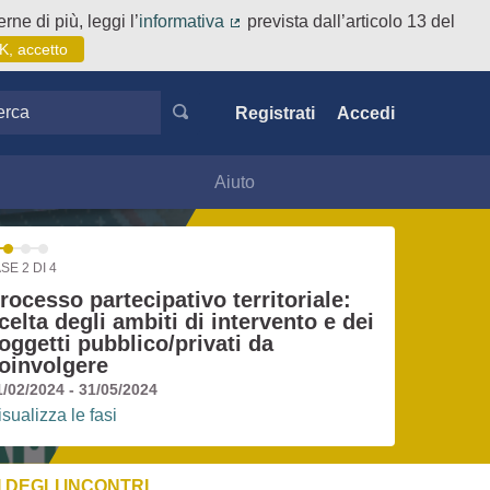
rne di più, leggi l’
informativa
prevista dall’articolo 13 del
(Collegamento esterno)
K, accetto
ca
Registrati
Accedi
Aiuto
SE 2 DI 4
rocesso partecipativo territoriale:
celta degli ambiti di intervento e dei
oggetti pubblico/privati da
oinvolgere
1/02/2024 - 31/05/2024
isualizza le fasi
 DEGLI INCONTRI