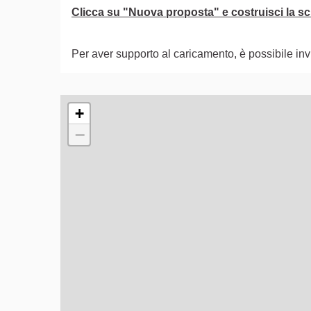
Clicca su "Nuova proposta" e costruisci la sch
Per aver supporto al caricamento, è possibile i
L'elemento seguente è una mappa che presenta gli e
+
−