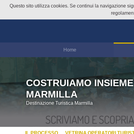
Questo sito utilizza cookies. Se continui la navigazione signi
regolament
Home
COSTRUIAMO INSIEME
MARMILLA
Destinazione Turistica Marmilla
IL PROCESSO
VETRINA OPERATORI TURIST