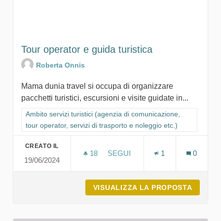
Tour operator e guida turistica
Roberta Onnis
Mama dunia travel si occupa di organizzare
pacchetti turistici, escursioni e visite guidate in...
Filtra i risultati per categoria: Ambito servizi turistici (agenzia
Ambito servizi turistici (agenzia di comunicazione,
tour operator, servizi di trasporto e noleggio etc.)
CREATO IL
18
18 SOSTENITORI
SEGUI
1
0
19/06/2024
TOUR OPERATOR E GUIDA TUR
VISUALIZZA LA PROPOSTA
TOUR O