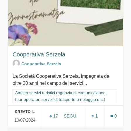
Cooperativa Serzela
Cooperativa Serzela
La Società Cooperativa Serzela, impegnata da
oltre 20 anni nel campo dei servizi...
Filtra i risultati per categoria: Ambito servizi turistici (agenzia
Ambito servizi turistici (agenzia di comunicazione,
tour operator, servizi di trasporto e noleggio etc.)
CREATO IL
17
17 SOSTENITORI
SEGUI
1
0
10/07/2024
COOPERATIVA SERZELA