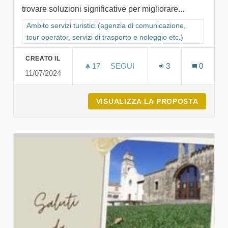
trovare soluzioni significative per migliorare...
Filtra i risultati per categoria: Ambito servizi turistici (agenzia
Ambito servizi turistici (agenzia di comunicazione,
tour operator, servizi di trasporto e noleggio etc.)
CREATO IL
17
17 SOSTENITORI
SEGUI
3
0
11/07/2024
FORC. CREATIVE STUDIO
VISUALIZZA LA PROPOSTA
FORC. 