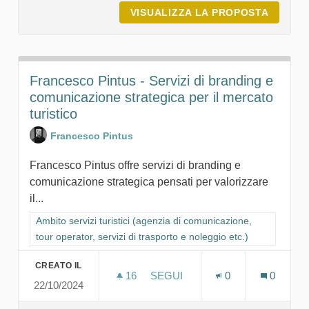
VISUALIZZA LA PROPOSTA
COOPER
Francesco Pintus - Servizi di branding e
comunicazione strategica per il mercato
turistico
Francesco Pintus
Francesco Pintus offre servizi di branding e
comunicazione strategica pensati per valorizzare
il...
Filtra i risultati per categoria: Ambito servizi turistici (agenzia
Ambito servizi turistici (agenzia di comunicazione,
tour operator, servizi di trasporto e noleggio etc.)
CREATO IL
16
16 SOSTENITORI
SEGUI
0
0
22/10/2024
FRANCESCO PINTUS - SERVIZI