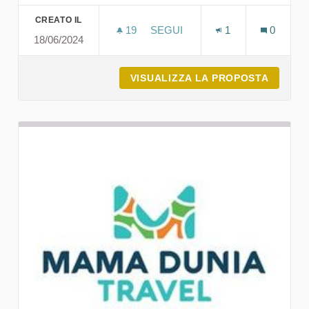
CREATO IL
19
19 SOSTENITORI
SEGUI
1
0
18/06/2024
MUDREGU COMUNICAZIONE
VISUALIZZA LA PROPOSTA
MUDRE