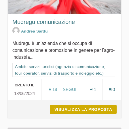
Mudregu comunicazione
Andrea Sardu
Mudregu è un'azienda che si occupa di
comunicazione e promozione in genere per l'agro-
industria...
Filtra i risultati per categoria: Ambito servizi turistici (agenzia
Ambito servizi turistici (agenzia di comunicazione,
tour operator, servizi di trasporto e noleggio etc.)
CREATO IL
19
19 SOSTENITORI
SEGUI
1
0
18/06/2024
MUDREGU COMUNICAZIONE
VISUALIZZA LA PROPOSTA
MUDRE