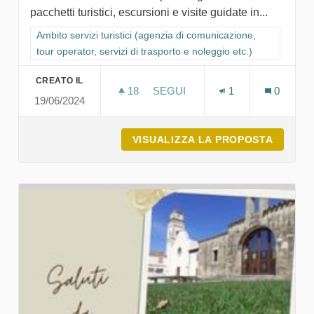
pacchetti turistici, escursioni e visite guidate in...
Filtra i risultati per categoria: Ambito servizi turistici (agenzia
Ambito servizi turistici (agenzia di comunicazione,
tour operator, servizi di trasporto e noleggio etc.)
CREATO IL
18
18 SOSTENITORI
SEGUI
1
0
19/06/2024
TOUR OPERATOR E GUIDA TUR
VISUALIZZA LA PROPOSTA
TOUR O