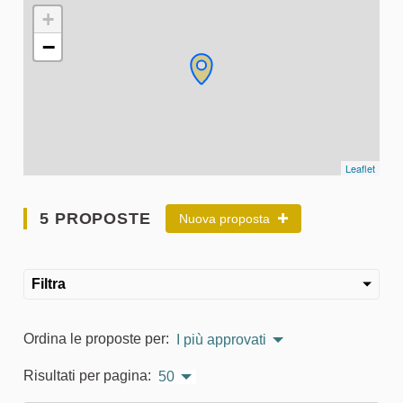
L'elemento seguente è una mappa che presenta gli elementi 
+
−
Leaflet
5 PROPOSTE
Nuova proposta
Filtra
Ordina le proposte per:
I più approvati
Risultati per pagina:
50