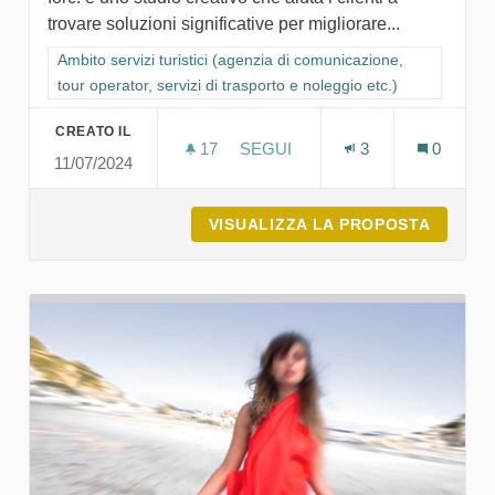
trovare soluzioni significative per migliorare...
Filtra i risultati per categoria: Ambito servizi turistici (agenzia
Ambito servizi turistici (agenzia di comunicazione,
tour operator, servizi di trasporto e noleggio etc.)
CREATO IL
17
17 SOSTENITORI
SEGUI
3
0
11/07/2024
FORC. CREATIVE STUDIO
VISUALIZZA LA PROPOSTA
FORC. 