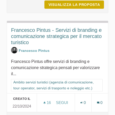
VISUALIZZA LA PROPOSTA
COOPER
Francesco Pintus - Servizi di branding e
comunicazione strategica per il mercato
turistico
Francesco Pintus
Francesco Pintus offre servizi di branding e
comunicazione strategica pensati per valorizzare
il...
Filtra i risultati per categoria: Ambito servizi turistici (agenzia
Ambito servizi turistici (agenzia di comunicazione,
tour operator, servizi di trasporto e noleggio etc.)
CREATO IL
16
16 SOSTENITORI
SEGUI
0
0
22/10/2024
FRANCESCO PINTUS - SERVIZI