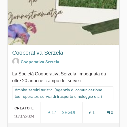
Cooperativa Serzela
Cooperativa Serzela
La Società Cooperativa Serzela, impegnata da
oltre 20 anni nel campo dei servizi...
Filtra i risultati per categoria: Ambito servizi turistici (agenzia
Ambito servizi turistici (agenzia di comunicazione,
tour operator, servizi di trasporto e noleggio etc.)
CREATO IL
17
17 SOSTENITORI
SEGUI
1
0
10/07/2024
COOPERATIVA SERZELA