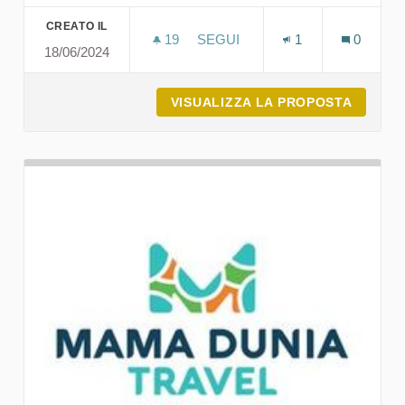
CREATO IL
19
19 SOSTENITORI
SEGUI
1
0
18/06/2024
MUDREGU COMUNICAZIONE
VISUALIZZA LA PROPOSTA
MUDRE