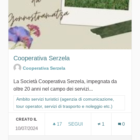
Cooperativa Serzela
Cooperativa Serzela
La Società Cooperativa Serzela, impegnata da
oltre 20 anni nel campo dei servizi...
Filtra i risultati per categoria: Ambito servizi turistici (agenzia
Ambito servizi turistici (agenzia di comunicazione,
tour operator, servizi di trasporto e noleggio etc.)
CREATO IL
17
17 SOSTENITORI
SEGUI
1
0
10/07/2024
COOPERATIVA SERZELA