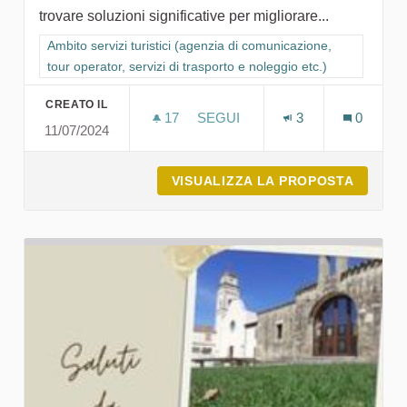
trovare soluzioni significative per migliorare...
Filtra i risultati per categoria: Ambito servizi turistici (agenzia
Ambito servizi turistici (agenzia di comunicazione,
tour operator, servizi di trasporto e noleggio etc.)
CREATO IL
17
17 SOSTENITORI
SEGUI
3
0
11/07/2024
FORC. CREATIVE STUDIO
VISUALIZZA LA PROPOSTA
FORC. 