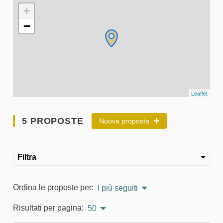
L'elemento seguente è una mappa che presenta gli elementi 
+
−
Leaflet
5 PROPOSTE
Nuova proposta
Filtra
Ordina le proposte per:
I più seguiti
Risultati per pagina:
50