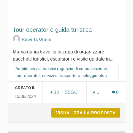
Tour operator e guida turistica
Roberta Onnis
Mama dunia travel si occupa di organizzare
pacchetti turistici, escursioni e visite guidate in...
Filtra i risultati per categoria: Ambito servizi turistici (agenzia
Ambito servizi turistici (agenzia di comunicazione,
tour operator, servizi di trasporto e noleggio etc.)
CREATO IL
18
18 SOSTENITORI
SEGUI
1
0
19/06/2024
TOUR OPERATOR E GUIDA TUR
VISUALIZZA LA PROPOSTA
TOUR O