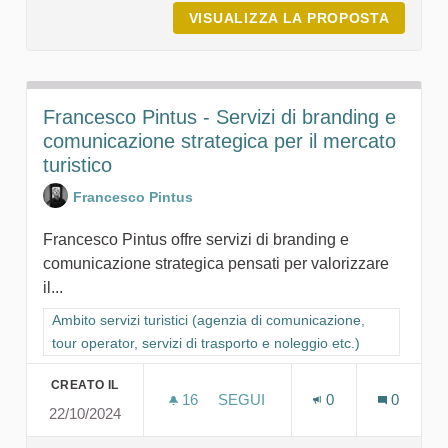
VISUALIZZA LA PROPOSTA
COOPER
Francesco Pintus - Servizi di branding e
comunicazione strategica per il mercato
turistico
Francesco Pintus
Francesco Pintus offre servizi di branding e
comunicazione strategica pensati per valorizzare
il...
Filtra i risultati per categoria: Ambito servizi turistici (agenzia
Ambito servizi turistici (agenzia di comunicazione,
tour operator, servizi di trasporto e noleggio etc.)
CREATO IL
16
16 SOSTENITORI
SEGUI
0
0
22/10/2024
FRANCESCO PINTUS - SERVIZI