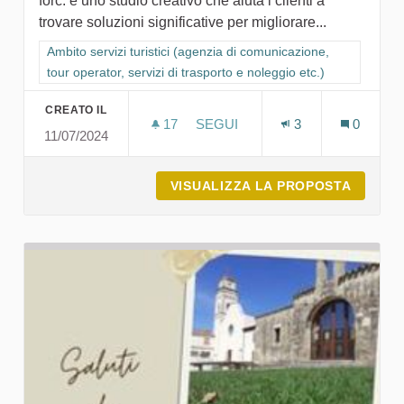
forc. è uno studio creativo che aiuta i clienti a
trovare soluzioni significative per migliorare...
Filtra i risultati per categoria: Ambito servizi turistici (agenzia
Ambito servizi turistici (agenzia di comunicazione,
tour operator, servizi di trasporto e noleggio etc.)
CREATO IL
17
17 SOSTENITORI
SEGUI
3
0
11/07/2024
FORC. CREATIVE STUDIO
VISUALIZZA LA PROPOSTA
FORC. 