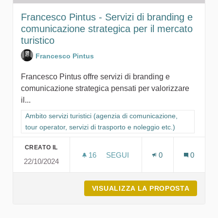
Francesco Pintus - Servizi di branding e
comunicazione strategica per il mercato
turistico
Francesco Pintus
Francesco Pintus offre servizi di branding e
comunicazione strategica pensati per valorizzare
il...
Filtra i risultati per categoria: Ambito servizi turistici (agenzia
Ambito servizi turistici (agenzia di comunicazione,
tour operator, servizi di trasporto e noleggio etc.)
CREATO IL
16
16 SOSTENITORI
SEGUI
0
0
22/10/2024
FRANCESCO PINTUS - SERVIZI
VISUALIZZA LA PROPOSTA
FRANCE