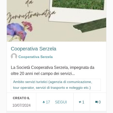
Cooperativa Serzela
Cooperativa Serzela
La Società Cooperativa Serzela, impegnata da
oltre 20 anni nel campo dei servizi...
Filtra i risultati per categoria: Ambito servizi turistici (agenzia
Ambito servizi turistici (agenzia di comunicazione,
tour operator, servizi di trasporto e noleggio etc.)
CREATO IL
17
17 SOSTENITORI
SEGUI
1
0
10/07/2024
COOPERATIVA SERZELA