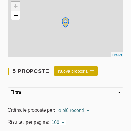
L'elemento seguente è una mappa che presenta gli elementi 
+
−
Leaflet
5 PROPOSTE
Nuova proposta
Filtra
Ordina le proposte per:
le più recenti
Risultati per pagina:
100