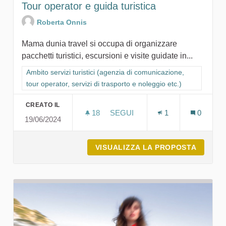
Tour operator e guida turistica
Roberta Onnis
Mama dunia travel si occupa di organizzare
pacchetti turistici, escursioni e visite guidate in...
Filtra i risultati per categoria: Ambito servizi turistici (agenzia
Ambito servizi turistici (agenzia di comunicazione,
tour operator, servizi di trasporto e noleggio etc.)
CREATO IL
18
18 SOSTENITORI
SEGUI
1
0
19/06/2024
TOUR OPERATOR E GUIDA TUR
VISUALIZZA LA PROPOSTA
TOUR O