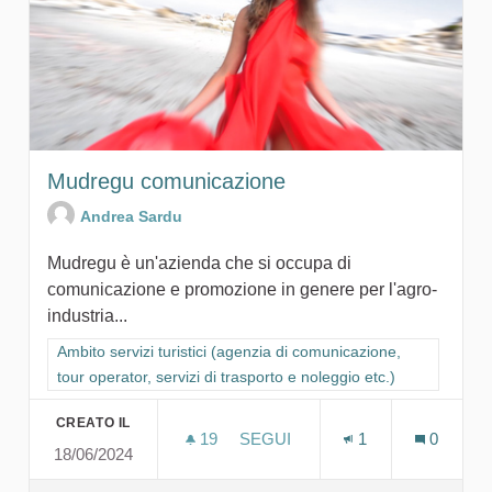
Mudregu comunicazione
Andrea Sardu
Mudregu è un'azienda che si occupa di
comunicazione e promozione in genere per l'agro-
industria...
Filtra i risultati per categoria: Ambito servizi turistici (agenzia
Ambito servizi turistici (agenzia di comunicazione,
tour operator, servizi di trasporto e noleggio etc.)
CREATO IL
19
19 SOSTENITORI
SEGUI
1
0
18/06/2024
MUDREGU COMUNICAZIONE