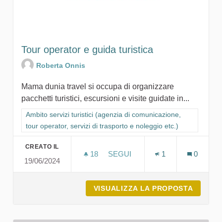
Tour operator e guida turistica
Roberta Onnis
Mama dunia travel si occupa di organizzare
pacchetti turistici, escursioni e visite guidate in...
Filtra i risultati per categoria: Ambito servizi turistici (agenzia
Ambito servizi turistici (agenzia di comunicazione,
tour operator, servizi di trasporto e noleggio etc.)
CREATO IL
18
18 SOSTENITORI
SEGUI
1
0
19/06/2024
TOUR OPERATOR E GUIDA TUR
VISUALIZZA LA PROPOSTA
TOUR O