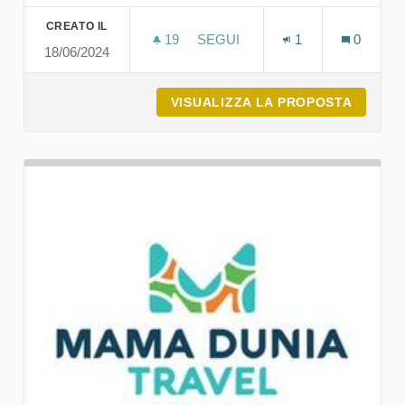
CREATO IL
19
19 SOSTENITORI
SEGUI
1
0
18/06/2024
MUDREGU COMUNICAZIONE
VISUALIZZA LA PROPOSTA
MUDRE