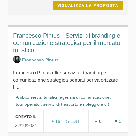
VISUALIZZA LA PROPOSTA
FORC. 
Francesco Pintus - Servizi di branding e
comunicazione strategica per il mercato
turistico
Francesco Pintus
Francesco Pintus offre servizi di branding e
comunicazione strategica pensati per valorizzare
il...
Filtra i risultati per categoria: Ambito servizi turistici (agenzia
Ambito servizi turistici (agenzia di comunicazione,
tour operator, servizi di trasporto e noleggio etc.)
CREATO IL
16
16 SOSTENITORI
SEGUI
0
0
22/10/2024
FRANCESCO PINTUS - SERVIZI