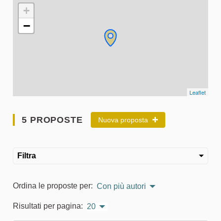
L'elemento seguente è una mappa che presenta gli elementi 
+
−
Leaflet
5 PROPOSTE
Nuova proposta
Filtra
Ordina le proposte per:
Con più autori
Risultati per pagina:
20