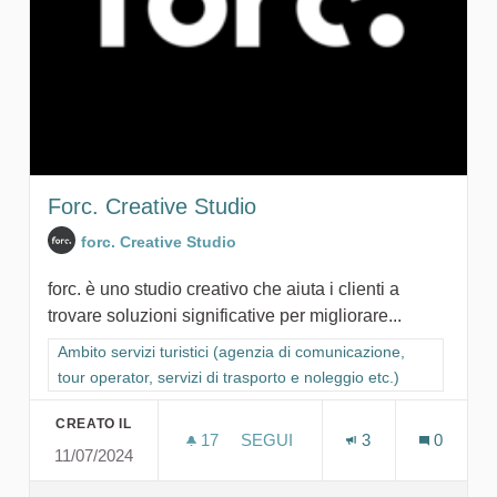
Forc. Creative Studio
forc. Creative Studio
forc. è uno studio creativo che aiuta i clienti a
trovare soluzioni significative per migliorare...
Filtra i risultati per categoria: Ambito servizi turistici (agenzia
Ambito servizi turistici (agenzia di comunicazione,
tour operator, servizi di trasporto e noleggio etc.)
CREATO IL
17
17 SOSTENITORI
SEGUI
3
0
11/07/2024
FORC. CREATIVE STUDIO