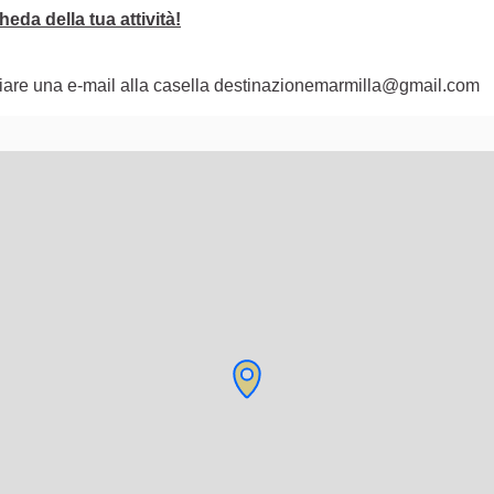
eda della tua attività!
nviare una e-mail alla casella destinazionemarmilla@gmail.com
lementi di questa pagina come punti della mappa. L'elemento pu