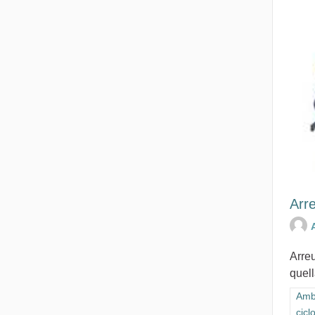
Arre
Arreu
quell
Filt
Ambi
cicl