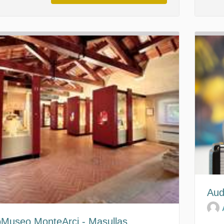
Aud
Museo MonteArci - Masullas