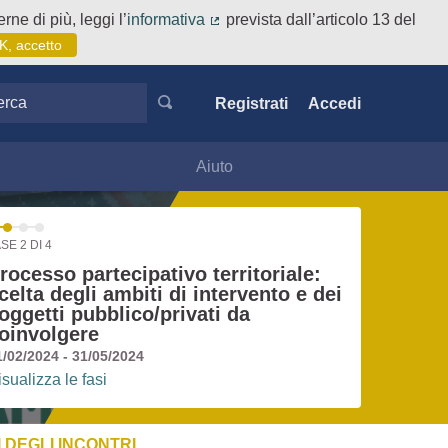
rne di più, leggi l’
informativa
prevista dall’articolo 13 del
(Collegamento esterno)
K, accetto
ca
Registrati
Accedi
Aiuto
SE 2 DI 4
rocesso partecipativo territoriale:
celta degli ambiti di intervento e dei
oggetti pubblico/privati da
oinvolgere
1/02/2024 - 31/05/2024
isualizza le fasi
 DEGLI INCONTRI