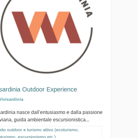
isardinia Outdoor Experience
Vivisardinia
sardinia nasce dall'entusiasmo e dalla passione
iviana, guida ambientale escursionistica...
 cicloturismo, escursionismo etc.)
ra i risultati per categoria: Ambito outdoor e turismo attivo (ecoturismo,
ito outdoor e turismo attivo (ecoturismo,
oturismo, escursionismo etc.)