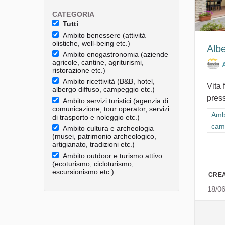
CATEGORIA
Tutti
Ambito benessere (attività
olistiche, well-being etc.)
Albe
Ambito enogastronomia (aziende
agricole, cantine, agriturismi,
ristorazione etc.)
Ambito ricettività (B&B, hotel,
Vita 
albergo diffuso, campeggio etc.)
press
Ambito servizi turistici (agenzia di
comunicazione, tour operator, servizi
Filt
Ambi
di trasporto e noleggio etc.)
cam
Ambito cultura e archeologia
(musei, patrimonio archeologico,
artigianato, tradizioni etc.)
Ambito outdoor e turismo attivo
(ecoturismo, cicloturismo,
escursionismo etc.)
CREA
18/0