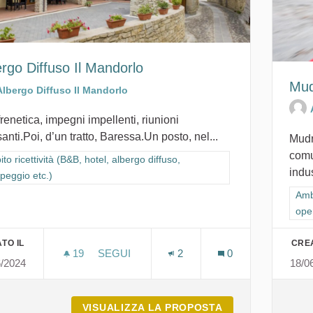
rgo Diffuso Il Mandorlo
Mud
Albergo Diffuso Il Mandorlo
frenetica, impegni impellenti, riunioni
anti.Poi, d’un tratto, Baressa.Un posto, nel...
Mudr
comu
ra i risultati per categoria: Ambito ricettività (B&B, hotel, albergo diffuso
to ricettività (B&B, hotel, albergo diffuso,
indus
peggio etc.)
Filt
Ambi
oper
TO IL
CREA
19
19 SOSTENITORI
SEGUI
2
0
6/2024
18/0
ALBERGO DIFFUSO IL MANDORLO
VISUALIZZA LA PROPOSTA
ALBERGO DIFFU