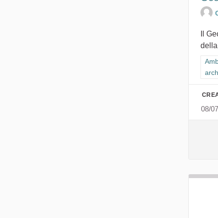
Il G
della
Filt
Ambi
arch
CREA
08/0