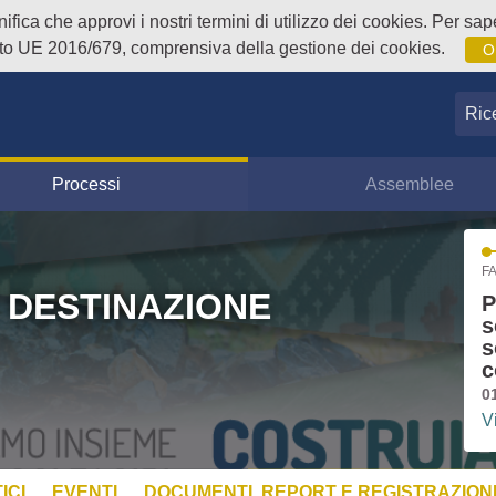
fica che approvi i nostri termini di utilizzo dei cookies. Per sape
o UE 2016/679, comprensiva della gestione dei cookies.
O
Ricer
Processi
Assemblee
FA
 DESTINAZIONE
P
s
s
c
0
V
ICI
EVENTI
DOCUMENTI, REPORT E REGISTRAZIONI