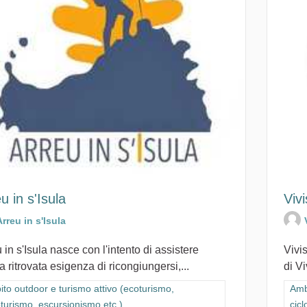
u in s'Isula
Viv
Arreu in s'Isula
 in s'Isula nasce con l'intento di assistere
Vivi
a ritrovata esigenza di ricongiungersi,...
di V
ra i risultati per categoria: Ambito outdoor e turismo attivo (ecoturismo,
to outdoor e turismo attivo (ecoturismo,
Filt
Amb
oturismo, escursionismo etc.)
cicl