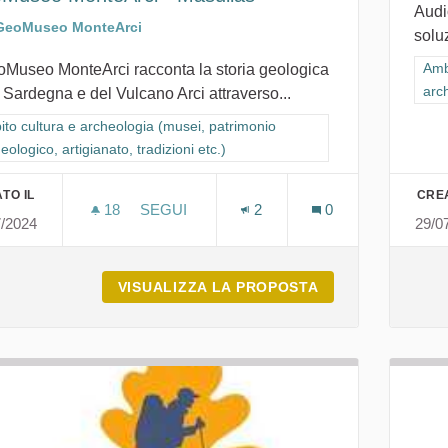
Audi
GeoMuseo MonteArci
soluz
Filt
Amb
eoMuseo MonteArci racconta la storia geologica
arch
 Sardegna e del Vulcano Arci attraverso...
ra i risultati per categoria: Ambito cultura e archeologia (musei, patrimon
to cultura e archeologia (musei, patrimonio
eologico, artigianato, tradizioni etc.)
TO IL
CREA
18
18 SOSTENITORI
SEGUI
2
0
7/2024
29/0
GEOMUSEO MONTEARCI - MASULLAS
VISUALIZZA LA PROPOSTA
GEOMUSEO MONT