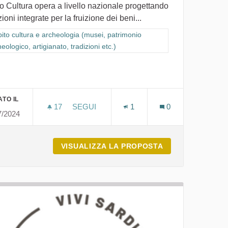
o Cultura opera a livello nazionale progettando
ioni integrate per la fruizione dei beni...
ra i risultati per categoria: Ambito cultura e archeologia (musei, patrimon
ito cultura e archeologia (musei, patrimonio
eologico, artigianato, tradizioni etc.)
io archeologico, artigianato, tradizioni etc.)
TO IL
17
17 SOSTENITORI
SEGUI
1
0
7/2024
AUDIO CULTURA, SIMALA
EARCI - MASULLAS
VISUALIZZA LA PROPOSTA
AUDIO CULTURA