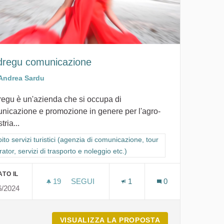
regu comunicazione
Andrea Sardu
egu è un'azienda che si occupa di
nicazione e promozione in genere per l'agro-
, campeggio etc.)
tria...
ra i risultati per categoria: Ambito servizi turistici (agenzia di comunicaz
to servizi turistici (agenzia di comunicazione, tour
ator, servizi di trasporto e noleggio etc.)
TO IL
19
19 SOSTENITORI
SEGUI
1
0
6/2024
MUDREGU COMUNICAZIONE
SO IL MANDORLO
VISUALIZZA LA PROPOSTA
MUDREGU COMU