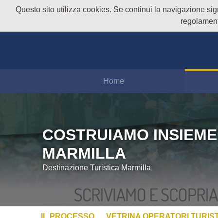
Questo sito utilizza cookies. Se continui la navigazione signi
regolament
Home
COSTRUIAMO INSIEME
MARMILLA
Destinazione Turistica Marmilla
IL PROCESSO
VETRINA OPERATORI TURIST