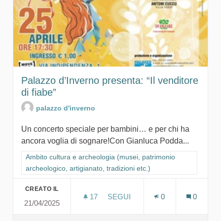
Palazzo d’Inverno presenta: “Il venditore
di fiabe”
palazzo d'inverno
Un concerto speciale per bambini… e per chi ha
ancora voglia di sognare!Con Gianluca Podda...
Filtra i risultati per categoria: Ambito cultura e archeologia (mu
Ambito cultura e archeologia (musei, patrimonio
archeologico, artigianato, tradizioni etc.)
CREATO IL
17
17 SOSTENITORI
SEGUI
0
0
21/04/2025
PALAZZO D’INVERNO PRESENTA: