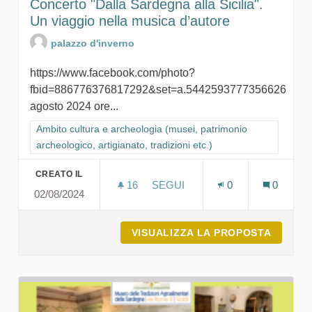
Concerto "Dalla Sardegna alla Sicilia".
Un viaggio nella musica d’autore
palazzo d'inverno
https://www.facebook.com/photo?
fbid=886776376817292&set=a.5442593777356626
agosto 2024 ore...
Filtra i risultati per categoria: Ambito cultura e archeologia (mu
Ambito cultura e archeologia (musei, patrimonio
archeologico, artigianato, tradizioni etc.)
CREATO IL
16
16 SOSTENITORI
SEGUI
0
0
02/08/2024
CONCERTO "DALLA SARDEGNA A
VISUALIZZA LA PROPOSTA
CONCER