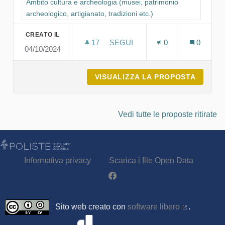
Filtra i risultati per categoria: Ambito cultura e archeologia (mu
Ambito cultura e archeologia (musei, patrimonio
archeologico, artigianato, tradizioni etc.)
CREATO IL
17
17 SOSTENITORI
SEGUI
0
0
04/10/2024
GIORNATA MONDIALE DEGLI I
VISUALIZZA LA PROPOSTA
GIORNA
Vedi tutte le proposte ritirate
Informativa privacy
Scarica i file Open Data
Partecipa - Poliste su Facebook
Sito web creato con
software libero
.
(Collegamen