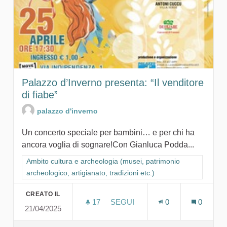
Palazzo d’Inverno presenta: “Il venditore
di fiabe”
palazzo d'inverno
Un concerto speciale per bambini… e per chi ha
ancora voglia di sognare!Con Gianluca Podda...
Filtra i risultati per categoria: Ambito cultura e archeologia (mu
Ambito cultura e archeologia (musei, patrimonio
archeologico, artigianato, tradizioni etc.)
CREATO IL
17
17 SOSTENITORI
SEGUI
0
0
21/04/2025
PALAZZO D’INVERNO PRESENTA: