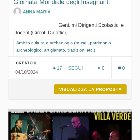
Giornata Mondiale degli Insegnanti
ANNA MARIA
Gent. mi Dirigenti Scolastici e
Docenti(Circoli Didattici,...
Filtra i risultati per categoria: Ambito cultura e archeologia (mu
Ambito cultura e archeologia (musei, patrimonio
archeologico, artigianato, tradizioni etc.)
CREATO IL
17
17 SOSTENITORI
SEGUI
0
0
04/10/2024
GIORNATA MONDIALE DEGLI I
VISUALIZZA LA PROPOSTA
GIORNA