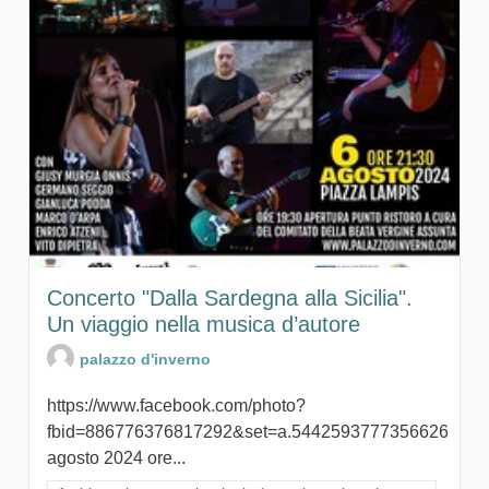
Concerto "Dalla Sardegna alla Sicilia".
Un viaggio nella musica d’autore
palazzo d'inverno
https://www.facebook.com/photo?
fbid=886776376817292&set=a.5442593777356626
agosto 2024 ore...