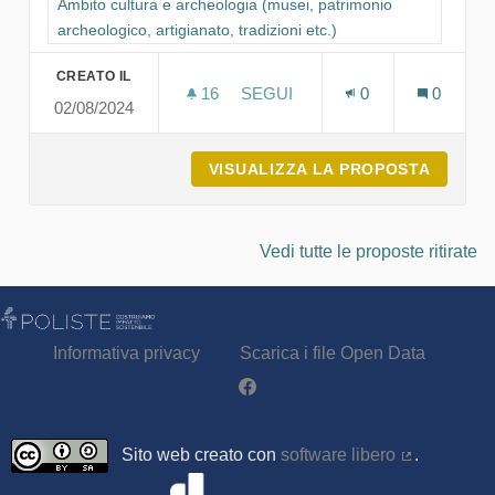
Filtra i risultati per categoria: Ambito cultura e archeologia (mu
Ambito cultura e archeologia (musei, patrimonio
archeologico, artigianato, tradizioni etc.)
CREATO IL
16
16 SOSTENITORI
SEGUI
0
0
02/08/2024
CONCERTO "DALLA SARDEGNA A
VISUALIZZA LA PROPOSTA
CONCER
Vedi tutte le proposte ritirate
Informativa privacy
Scarica i file Open Data
Partecipa - Poliste su Facebook
Sito web creato con
software libero
.
(Collegamen