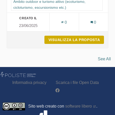
Filtra i risultati per categoria: Ambito outdoor e turismo attivo
Ambito outdoor e turismo attivo (ecoturismo,
cicloturismo, escursionismo etc.)
CREATO IL
0
0
23/06/2025
VISUALIZZA LA PROPOSTA
ITA AI
See All
Informativa privacy
Scarica i file Open Data
Partecipa - Poliste su Facebook
Sito web creato con
software libero
.
(Collegamen