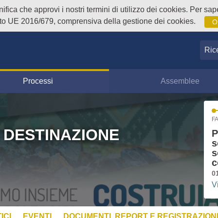
fica che approvi i nostri termini di utilizzo dei cookies. Per sape
o UE 2016/679, comprensiva della gestione dei cookies.
O
Ricer
Processi
Assemblee
FA
 DESTINAZIONE
P
s
s
c
0
V
ICI
EVENTI
DOCUMENTI, REPORT E REGISTRAZIONI