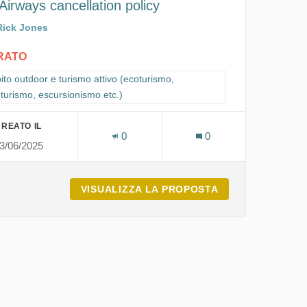
Airways cancellation policy
Rick Jones
IRATO
ra i risultati per categoria: Ambito outdoor e turismo attivo (ecoturismo,
to outdoor e turismo attivo (ecoturismo,
oturismo, escursionismo etc.)
REATO IL
0
0
3/06/2025
VISUALIZZA LA PROPOSTA
ITA AIRWAYS CA