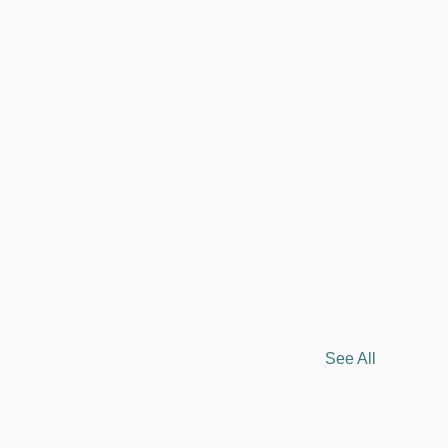
 cicloturismo, escursionismo etc.)
NCELLATION POLICY
See All