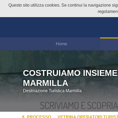
Questo sito utilizza cookies. Se continui la navigazione signi
regolament
Home
COSTRUIAMO INSIEME
MARMILLA
Destinazione Turistica Marmilla
IL PROCESSO
VETRINA OPERATORI TURIST