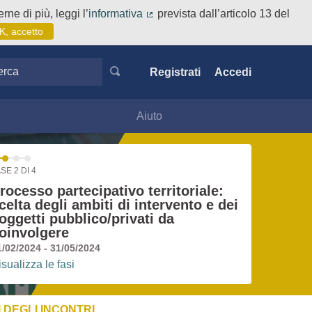
rne di più, leggi l’
informativa
prevista dall’articolo 13 del
(Collegamento esterno)
K, accetto
ca
Registrati
Accedi
Aiuto
SE 2 DI 4
rocesso partecipativo territoriale:
celta degli ambiti di intervento e dei
oggetti pubblico/privati da
oinvolgere
1/02/2024 - 31/05/2024
isualizza le fasi
 DEGLI INCONTRI