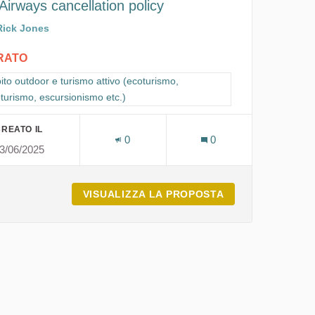
Airways cancellation policy
Rick Jones
IRATO
ra i risultati per categoria: Ambito outdoor e turismo attivo (ecoturismo,
to outdoor e turismo attivo (ecoturismo,
oturismo, escursionismo etc.)
REATO IL
0
0
3/06/2025
VISUALIZZA LA PROPOSTA
ITA AIRWAYS CA