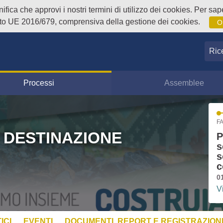
fica che approvi i nostri termini di utilizzo dei cookies. Per sape
o UE 2016/679, comprensiva della gestione dei cookies.
O
Ricer
Processi
Assemblee
FA
 DESTINAZIONE
P
s
s
c
0
V
ICI
EVENTI
DOCUMENTI, REPORT E REGISTRAZIONI