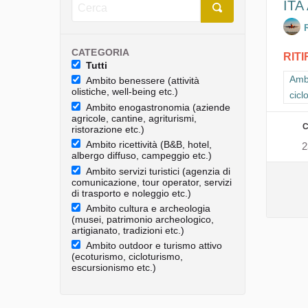
ITA 
CATEGORIA
RIT
Tutti
Filt
Ambi
Ambito benessere (attività
olistiche, well-being etc.)
cicl
Ambito enogastronomia (aziende
agricole, cantine, agriturismi,
C
ristorazione etc.)
Ambito ricettività (B&B, hotel,
2
albergo diffuso, campeggio etc.)
Ambito servizi turistici (agenzia di
comunicazione, tour operator, servizi
di trasporto e noleggio etc.)
Ambito cultura e archeologia
(musei, patrimonio archeologico,
artigianato, tradizioni etc.)
Ambito outdoor e turismo attivo
(ecoturismo, cicloturismo,
escursionismo etc.)