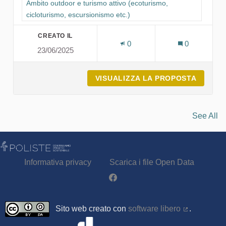
Filtra i risultati per categoria: Ambito outdoor e turismo attivo
Ambito outdoor e turismo attivo (ecoturismo,
cicloturismo, escursionismo etc.)
CREATO IL
0
0
23/06/2025
VISUALIZZA LA PROPOSTA
ITA AI
See All
Informativa privacy
Scarica i file Open Data
Partecipa - Poliste su Facebook
Sito web creato con
software libero
.
(Collegamen