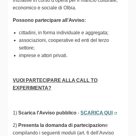
iniziative in corso d’opera per il rilancio culturale,
economico e sociale di Olbia.
Possono partecipare all’Avviso:
cittadini, in forma individuale e aggregata;
associazioni, cooperative ed enti del terzo
settore;
imprese e attori privati.
VUOI PARTECIPARE ALLA CALL TO
EXPERIMENTA?
1)
Scarica l'Avviso pubblico
-
SCARICA QUI
(Collegam
2)
Presenta la domanda di partecipazion
e
compilando i seguenti moduli (art. 6 dell'Avviso