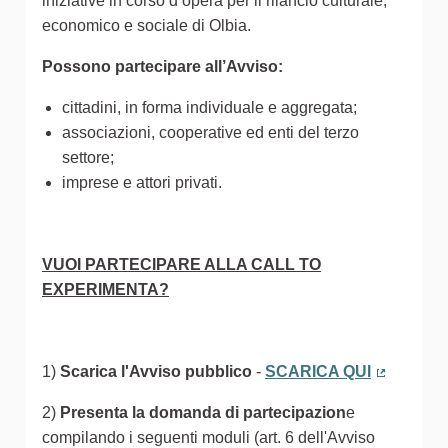
iniziative in corso d’opera per il rilancio culturale,
economico e sociale di Olbia.
Possono partecipare all’Avviso:
cittadini, in forma individuale e aggregata;
associazioni, cooperative ed enti del terzo
settore;
imprese e attori privati.
VUOI PARTECIPARE ALLA CALL TO
EXPERIMENTA?
1)
Scarica l'Avviso pubblico
-
SCARICA QUI
(Collegam
2)
Presenta la domanda di partecipazion
e
compilando i seguenti moduli (art. 6 dell'Avviso