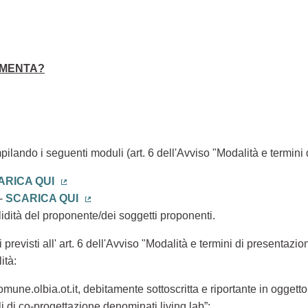
IMENTA?
Collegamento esterno)
pilando i seguenti moduli (art. 6 dell'Avviso "Modalità e termin
ARICA QUI
(Collegamento esterno)
 -
SCARICA QUI
(Collegamento esterno)
lidità del proponente/dei soggetti proponenti.
ati previsti all' art. 6 dell'Avviso "Modalità e termini di presenta
ità:
une.olbia.ot.it, debitamente sottoscritta e riportante in oggetto 
li di co-progettazione denominati living lab”;