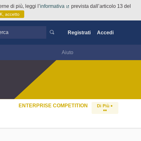
rne di più, leggi l’
informativa
prevista dall’articolo 13 del
(Collegamento esterno)
K, accetto
ca
Registrati
Accedi
Aiuto
ENTERPRISE COMPETITION
Di Più