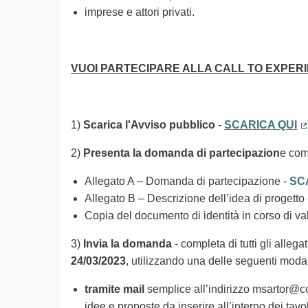
imprese e attori privati.
VUOI PARTECIPARE ALLA CALL TO EXPER
1)
Scarica l'Avviso pubblico
-
SCARICA QUI
(
2)
Presenta la domanda di partecipazion
e com
Allegato A – Domanda di partecipazione -
SC
Allegato B – Descrizione dell’idea di progetto
Copia del documento di identità in corso di va
3)
Invia la domanda
- completa di tutti gli alleg
24/03/2023
, utilizzando una delle seguenti modal
tramite mail
semplice all’indirizzo msartor@com
idee e proposte da inserire all’interno dei tavo