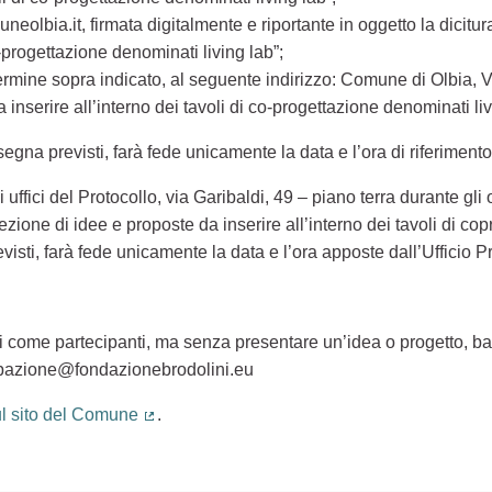
eolbia.it, firmata digitalmente e riportante in oggetto la dicitu
o-progettazione denominati living lab”;
 termine sopra indicato, al seguente indirizzo: Comune di Olbia, V
inserire all’interno dei tavoli di co-progettazione denominati liv
onsegna previsti, farà fede unicamente la data e l’ora di riferiment
 uffici del Protocollo, via Garibaldi, 49 – piano terra durante gli
ezione di idee e proposte da inserire all’interno dei tavoli di cop
evisti, farà fede unicamente la data e l’ora apposte dall’Ufficio 
li come partecipanti, ma senza presentare un’idea o progetto, bas
ecipazione@fondazionebrodolini.eu
ul sito del Comune
.
(Collegamento esterno)