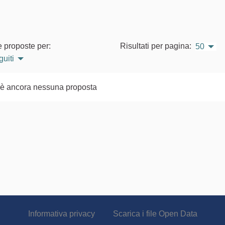
e proposte per:
Risultati per pagina:
50
guiti
'è ancora nessuna proposta
Informativa privacy
Scarica i file Open Data