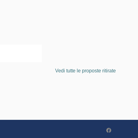
Vedi tutte le proposte ritirate
Partecipa - Po