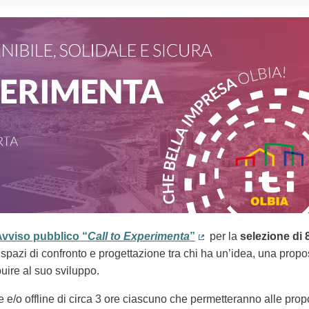
vviso pubblico “
Call to Experimenta
”
per la
selezione di 
terno)
(Collegamento esterno
pazi di confronto e progettazione tra chi ha un’idea, una propost
uire al suo sviluppo.
 e/o offline di circa 3 ore ciascuno che permetteranno alle propos