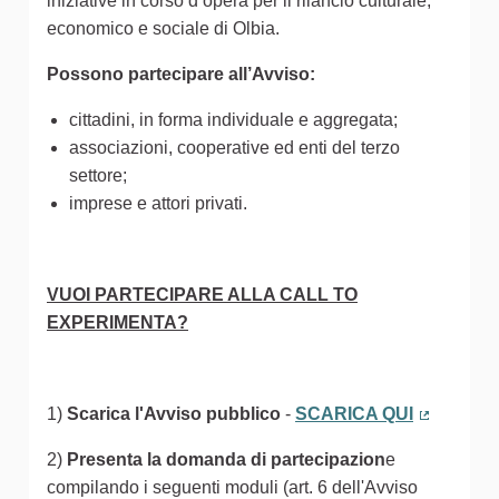
iniziative in corso d’opera per il rilancio culturale,
economico e sociale di Olbia.
Possono partecipare all’Avviso:
cittadini, in forma individuale e aggregata;
associazioni, cooperative ed enti del terzo
settore;
imprese e attori privati.
VUOI PARTECIPARE ALLA CALL TO
EXPERIMENTA?
1)
Scarica l'Avviso pubblico
-
SCARICA QUI
(Collegam
2)
Presenta la domanda di partecipazion
e
compilando i seguenti moduli (art. 6 dell'Avviso