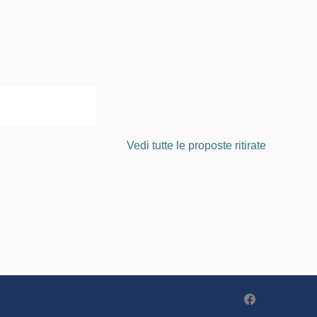
Vedi tutte le proposte ritirate
Partecipa - Po