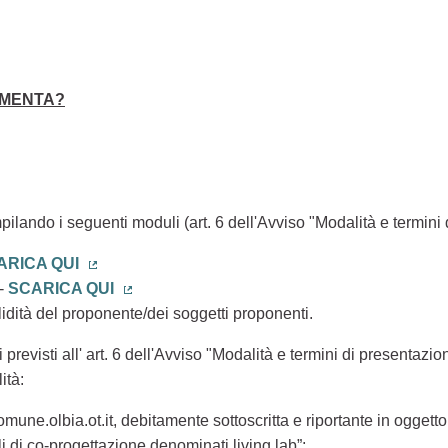
IMENTA?
Collegamento esterno)
pilando i seguenti moduli (art. 6 dell'Avviso "Modalità e termin
ARICA QUI
(Collegamento esterno)
 -
SCARICA QUI
(Collegamento esterno)
lidità del proponente/dei soggetti proponenti.
ati previsti all' art. 6 dell'Avviso "Modalità e termini di presenta
ità:
une.olbia.ot.it, debitamente sottoscritta e riportante in oggetto 
li di co-progettazione denominati living lab”;