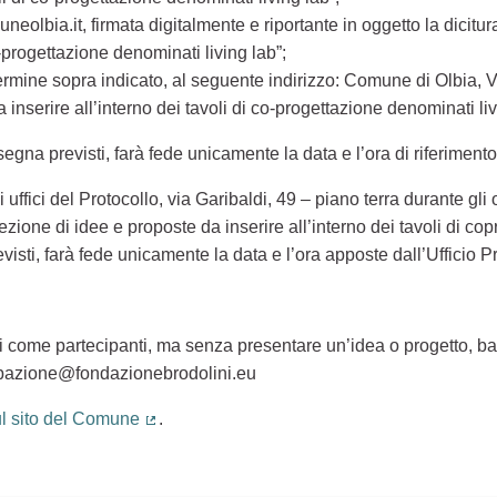
eolbia.it, firmata digitalmente e riportante in oggetto la dicitu
o-progettazione denominati living lab”;
 termine sopra indicato, al seguente indirizzo: Comune di Olbia, V
inserire all’interno dei tavoli di co-progettazione denominati liv
onsegna previsti, farà fede unicamente la data e l’ora di riferiment
 uffici del Protocollo, via Garibaldi, 49 – piano terra durante gli
ezione di idee e proposte da inserire all’interno dei tavoli di cop
evisti, farà fede unicamente la data e l’ora apposte dall’Ufficio 
li come partecipanti, ma senza presentare un’idea o progetto, bas
ecipazione@fondazionebrodolini.eu
ul sito del Comune
.
(Collegamento esterno)