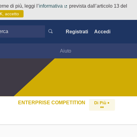
rne di più, leggi l’
informativa
prevista dall’articolo 13 del
(Collegamento esterno)
K, accetto
ca
Registrati
Accedi
Aiuto
ENTERPRISE COMPETITION
Di Più