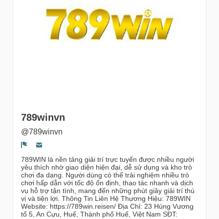
gruppi
789winvn
@789winvn
Segnala un problema
789WIN là nền tảng giải trí trực tuyến được nhiều người
yêu thích nhờ giao diện hiện đại, dễ sử dụng và kho trò
chơi đa dạng. Người dùng có thể trải nghiệm nhiều trò
chơi hấp dẫn với tốc độ ổn định, thao tác nhanh và dịch
vụ hỗ trợ tận tình, mang đến những phút giây giải trí thú
vị và tiện lợi. Thông Tin Liên Hệ Thương Hiệu: 789WIN
Website: https://789win.reisen/ Địa Chỉ: 23 Hùng Vương
tổ 5, An Cựu, Huế, Thành phố Huế, Việt Nam SĐT: